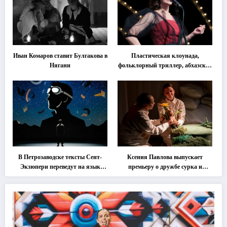
Иван Комаров ставит Булгакова в
Пластическая клоунада,
Нягани
фольклорный триллер, абхазская
классика … Что покажут на
втором этапе фестиваля
«Монокль»
В Петрозаводске тексты Сент-
Ксения Павлова выпускает
Экзюпери переведут на язык
премьеру о дружбе сурка и
современной хореографии
одуванчика