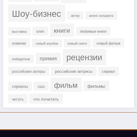
Шоу-бизнес
актер
анонс концерта
книги
клип
любимые книги
выставка
новинки
новый фильм
новый альбом
новый сингл
рецензии
премия
победители
российские актрисы
сериал
российские актеры
фильм
фильмы
сериалы
сша
что почитать
читать