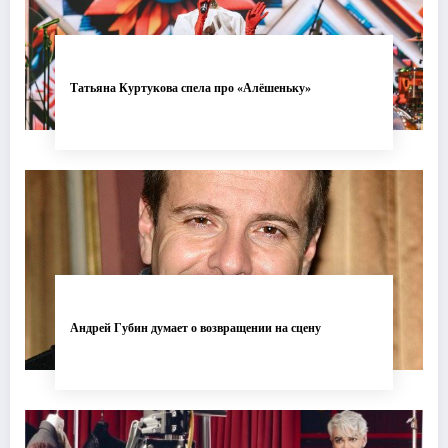
Татьяна Куртукова спела про «Алёшеньку»
Андрей Губин думает о возвращении на сцену