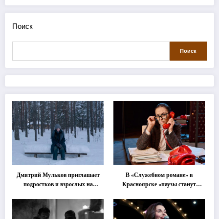
Поиск
Поиск
Дмитрий Мульков приглашает
В «Служебном романе» в
подростков и взрослых на
Красноярске «паузы станут
«спектакль-солостальгию»
важнее слов»