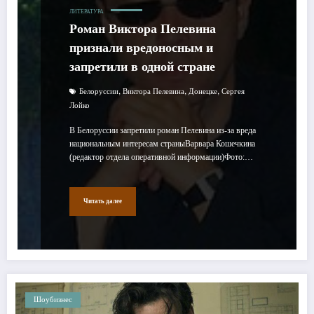
ЛИТЕРАТУРА
Роман Виктора Пелевина
признали вредоносным и
запретили в одной стране
,
,
,
Белоруссии
Виктора Пелевина
Донецке
Сергея
Лойко
В Белоруссии запретили роман Пелевина из-за вреда
национальным интересам страныВарвара Кошечкина
(редактор отдела оперативной информации)Фото:…
Читать далее
Шоубизнес