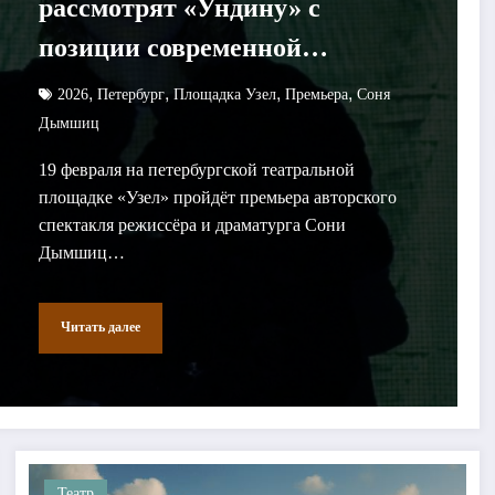
рассмотрят «Ундину» с
позиции современной
женщины
,
,
,
,
2026
Петербург
Площадка Узел
Премьера
Соня
Дымшиц
19 февраля на петербургской театральной
площадке «Узел» пройдёт премьера авторского
спектакля режиссёра и драматурга Сони
Дымшиц…
Читать далее
Театр