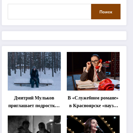
Поиск
Дмитрий Мульков
В «Служебном романе»
приглашает подростков
в Красноярске «паузы
и взрослых на
станут важнее слов»
«спектакль-
солостальгию»