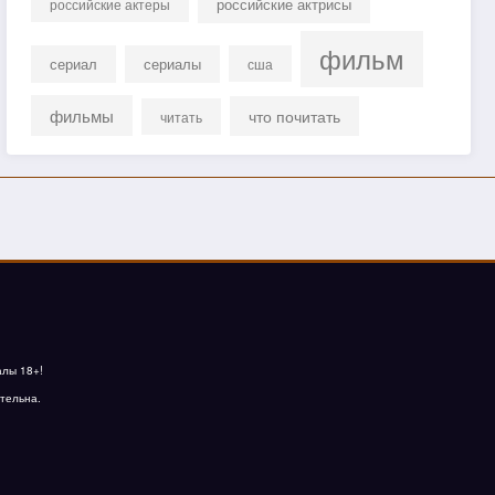
российские актрисы
российские актеры
фильм
сериал
сериалы
сша
фильмы
что почитать
читать
алы 18+!
тельна.