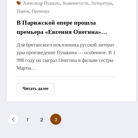
,
,
,
Александр Пушкин
Знаменитости
Литература
,
Париж
Премьера
В Парижской опере прошла
премьера «Евгения Онегина»
в постановке Рэйфа Файнса
Для британского поклонника русской литерат
уры произведение Пушкина — особенное. В 1
998 году он сыграл Онегина в фильме сестры
Марты…
Читать далее
Пагинация
1
2
3
записей