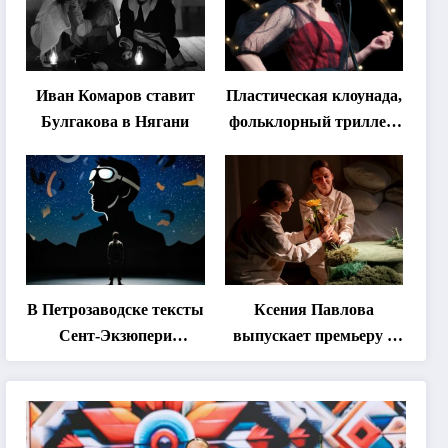
Иван Комаров ставит
Пластическая клоунада,
Булгакова в Нягани
фольклорный триллер,
абхазская классика …
Что покажут на втором
этапе фестиваля
«Монокль»
В Петрозаводске тексты
Ксения Павлова
Сент-Экзюпери
выпускает премьеру о
переведут на язык
дружбе сурка и
современной
одуванчика
хореографии