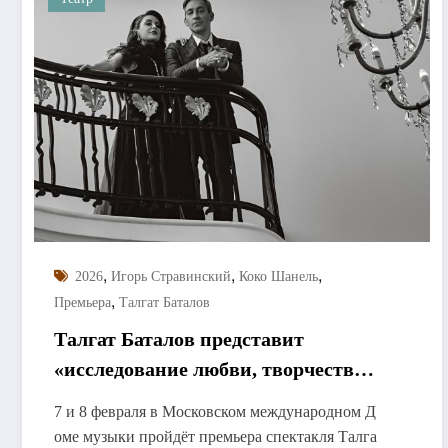
,
,
,
2026
Игорь Стравинский
Коко Шанель
,
Премьера
Талгат Баталов
Талгат Баталов представит
«исследование любви, творчества
и боли»
7 и 8 февраля в Московском международном Д
оме музыки пройдёт премьера спектакля Талга