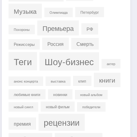
Музыка
Петербург
Олимпиада
Премьера
РФ
Похороны
Россия
Смерть
Режиссеры
Теги
Шоу-бизнес
актер
книги
клип
анонс концерта
выставка
любимые книги
новинки
новый альбом
новый фильм
новый сингл
победители
рецензии
премия