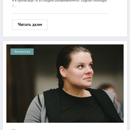
й в пропаганде ЛГБТАндрей ШеньшаковФото: Eugenio Marongiu
/…
Читать далее
Литература