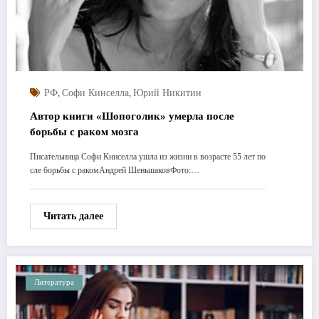
,
,
РФ
Софи Кинселла
Юрий Никитин
Автор книги «Шопоголик» умерла после
борьбы с раком мозга
Писательница Софи Кинселла ушла из жизни в возрасте 55 лет по
сле борьбы с ракомАндрей ШеньшаковФото:…
Читать далее
Литература