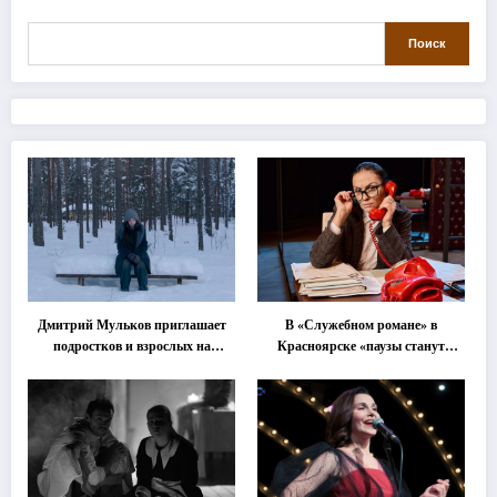
Поиск
Дмитрий Мульков приглашает
В «Служебном романе» в
подростков и взрослых на
Красноярске «паузы станут
«спектакль-солостальгию»
важнее слов»