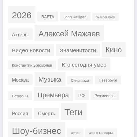
2026
BAFTA
John Kalligan
Warner bros
Алексей Мажаев
Актеры
Кино
Знаменитости
Видео новости
Кто сегодня умер
Константин Богомолов
Музыка
Москва
Петербург
Олимпиада
Премьера
РФ
Режиссеры
Похороны
Теги
Россия
Смерть
Шоу-бизнес
актер
анонс концерта