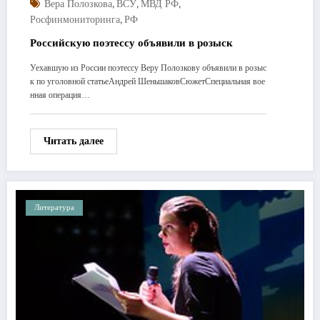
,
,
,
Вера Полозкова
ВСУ
МВД РФ
,
Росфинмониторинга
РФ
Российскую поэтессу объявили в розыск
Уехавшую из России поэтессу Веру Полозкову объявили в розыс
к по уголовной статьеАндрей ШеньшаковСюжетСпециальная вое
нная операция…
Читать далее
Литература