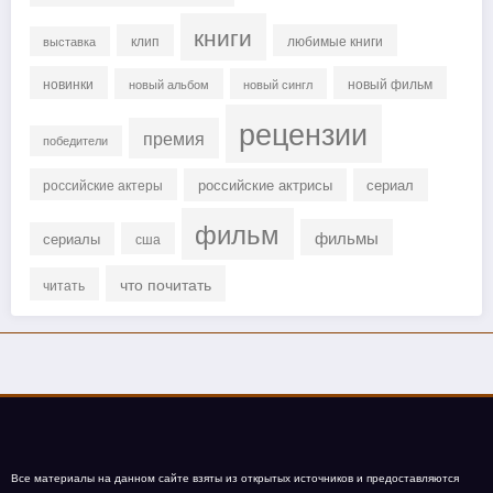
книги
клип
любимые книги
выставка
новинки
новый фильм
новый альбом
новый сингл
рецензии
премия
победители
российские актрисы
сериал
российские актеры
фильм
фильмы
сериалы
сша
что почитать
читать
Все материалы на данном сайте взяты из открытых источников и предоставляются