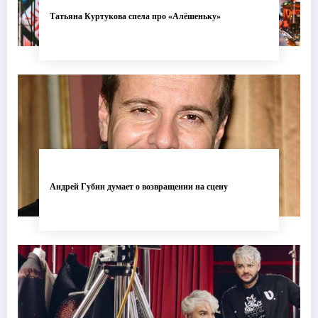
Татьяна Куртукова спела про «Алёшеньку»
Андрей Губин думает о возвращении на сцену