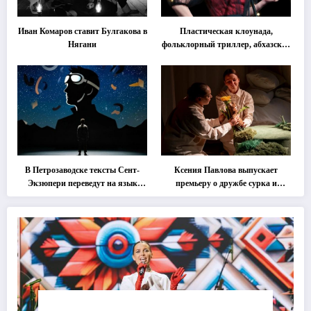
Иван Комаров ставит Булгакова в
Пластическая клоунада,
Нягани
фольклорный триллер, абхазская
классика … Что покажут на
втором этапе фестиваля
«Монокль»
В Петрозаводске тексты Сент-
Ксения Павлова выпускает
Экзюпери переведут на язык
премьеру о дружбе сурка и
современной хореографии
одуванчика