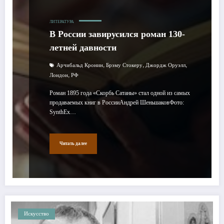
ЛИТЕРАТУРА
В России завирусился роман 130-
летней давности
,
,
,
Арчибальд Кронин
Брэму Стокеру
Джордж Оруэлл
,
Лондон
РФ
Роман 1895 года «Скорбь Сатаны» стал одной из самых
продаваемых книг в РоссииАндрей ШеньшаковФото:
SynthEx…
Читать далее
Искусство