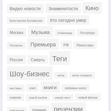
Кино
Знаменитости
Видео новости
Кто сегодня умер
Константин Богомолов
Музыка
Москва
Петербург
Олимпиада
Премьера
РФ
Режиссеры
Похороны
Теги
Россия
Смерть
Шоу-бизнес
актер
анонс концерта
книги
клип
любимые книги
выставка
новинки
новый фильм
новый альбом
новый сингл
рецензии
премия
победители