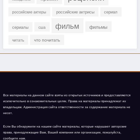
российские актрисы
сериал
российские актеры
фильм
фильмы
сериалы
сша
что почитать
читать
Все материалы на данном сайте взяты из открытых источников и предоставляются
исключительно в ознакомительных целях. Права на материалы принадлежат их
владельцам. Администрация сайта ответственности за содержание материала не
несет.
Если Вы обнаружили на нашем сайте материалы, которые нарушают авторские
права, принадлежащие Вам, Вашей компании или организации, пожалуйста,
сообщите нам.