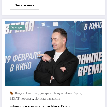
Читать далее
Культура
,
,
,
Видео Новости
Дмитрий Певцов
Илья Гуров
,
МХАТ Горького
Полина Гагарина
«Девушки у руля»: кого Илья Гуров