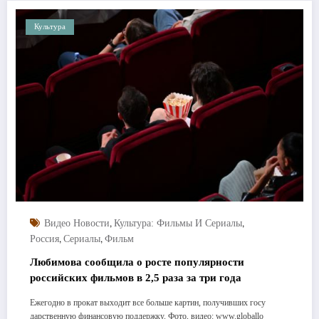
Культура
,
,
Видео Новости
Культура: Фильмы И Сериалы
,
,
Россия
Сериалы
Фильм
Любимова сообщила о росте популярности
российских фильмов в 2,5 раза за три года
Ежегодно в прокат выходит все больше картин, получивших госу
дарственную финансовую поддержку. Фото, видео: www.globallo