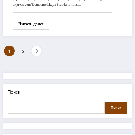
okpress.com/Komsomolskaya Pravda; 5-tv.ru…
Читать далее
Пагинация
1
2
записей
Поиск
Поиск