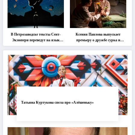
В Петрозаводске тексты Сент-
Ксения Павлова выпускает
Экзюпери переведут на язык
премьеру о дружбе сурка и
современной хореографии
одуванчика
Татьяна Куртукова спела про «Алёшеньку»