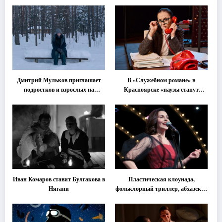
Дмитрий Мульков приглашает
В «Служебном романе» в
подростков и взрослых на
Красноярске «паузы станут
«спектакль-солостальгию»
важнее слов»
Иван Комаров ставит Булгакова в
Пластическая клоунада,
Нягани
фольклорный триллер, абхазская
классика … Что покажут на
втором этапе фестиваля
«Монокль»