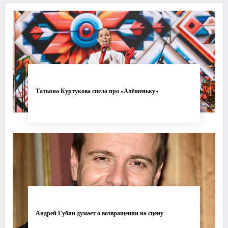
Татьяна Куртукова спела про «Алёшеньку»
Андрей Губин думает о возвращении на сцену