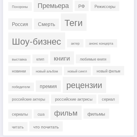
Премьера
РФ
Режиссеры
Похороны
Теги
Россия
Смерть
Шоу-бизнес
актер
анонс концерта
книги
клип
любимые книги
выставка
новинки
новый фильм
новый альбом
новый сингл
рецензии
премия
победители
российские актрисы
сериал
российские актеры
фильм
фильмы
сериалы
сша
что почитать
читать