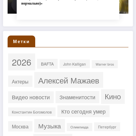
нормально)»
Метки
2026
BAFTA
John Kalligan
Warner bros
Алексей Мажаев
Актеры
Кино
Знаменитости
Видео новости
Кто сегодня умер
Константин Богомолов
Музыка
Москва
Петербург
Олимпиада