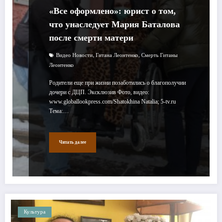
«Все оформлено»: юрист о том,
что унаследует Мария Баталова
после смерти матери
,
,
Видео Новости
Гитана Леонтенко
Смерть Гитаны
Леонтенко
Родители еще при жизни позаботились о благополучии
дочери с ДЦП. Эксклюзив Фото, видео:
www.globallookpress.com/Shatokhina Natalia; 5-tv.ru
Тема:…
Читать далее
Культура