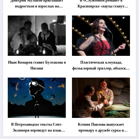
Дмитрий Мульков приглашает
В «Служебном романе» в
подростков и взрослых на
Красноярске «паузы станут
«спектакль-солостальгию»
важнее слов»
Иван Комаров ставит Булгакова в
Пластическая клоунада,
Нягани
фольклорный триллер, абхазская
классика … Что покажут на
втором этапе фестиваля
«Монокль»
В Петрозаводске тексты Сент-
Ксения Павлова выпускает
Экзюпери переведут на язык
премьеру о дружбе сурка и
современной хореографии
одуванчика