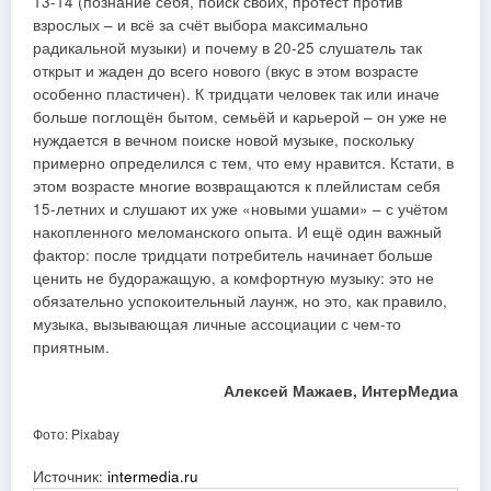
13-14 (познание себя, поиск своих, протест против
взрослых – и всё за счёт выбора максимально
радикальной музыки) и почему в 20-25 слушатель так
открыт и жаден до всего нового (вкус в этом возрасте
особенно пластичен). К тридцати человек так или иначе
больше поглощён бытом, семьёй и карьерой – он уже не
нуждается в вечном поиске новой музыке, поскольку
примерно определился с тем, что ему нравится. Кстати, в
этом возрасте многие возвращаются к плейлистам себя
15-летних и слушают их уже «новыми ушами» – с учётом
накопленного меломанского опыта. И ещё один важный
фактор: после тридцати потребитель начинает больше
ценить не будоражащую, а комфортную музыку: это не
обязательно успокоительный лаунж, но это, как правило,
музыка, вызывающая личные ассоциации с чем-то
приятным.
Алексей Мажаев, ИнтерМедиа
Фото: Pixabay
Источник:
intermedia.ru