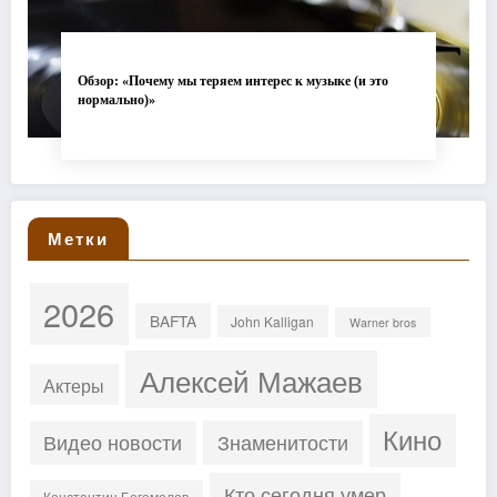
Обзор: «Почему мы теряем интерес к музыке (и это
нормально)»
Метки
2026
BAFTA
John Kalligan
Warner bros
Алексей Мажаев
Актеры
Кино
Знаменитости
Видео новости
Кто сегодня умер
Константин Богомолов