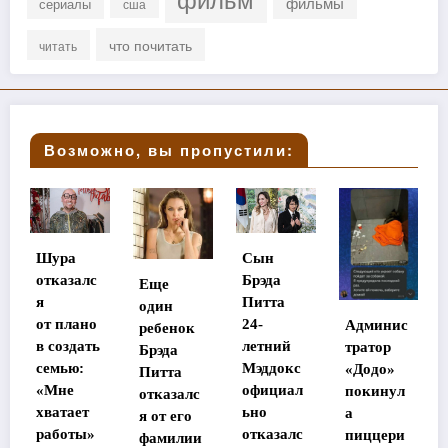
фильмы
сериалы
сша
что почитать
читать
Возможно, вы пропустили:
Сын
Стала
с
Брэда
Еще
известна
Питта
один
судьба
о
24-
Админис
ребенок
потеряв
ть
летний
тратор
Брэда
шей
Мэддокс
«Додо»
Питта
память
официал
покинул
отказалс
в Таилан
ьно
а
я от его
де
»
отказалс
пиццери
фамилии
участниц