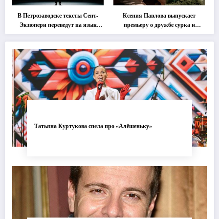
В Петрозаводске тексты Сент-
Ксения Павлова выпускает
Экзюпери переведут на язык
премьеру о дружбе сурка и
современной хореографии
одуванчика
Татьяна Куртукова спела про «Алёшеньку»