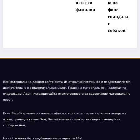
я от его
ю на
ы
фамилии
фоне
«Дома-2»
скандала
с
собакой
Все материалы на данном сайте взяты из открытых источников и предоставляются
исключительно в ознакомительных целях. Права на материалы принадлежат их
владельцам. Администрация сайта ответственности за содержание материала не
несет.
Если Вы обнаружили на нашем сайте материалы, которые нарушают авторские
права, принадлежащие Вам, Вашей компании или организации, пожалуйста,
сообщите нам.
На сайте могут быть опубликованы материалы 18+!