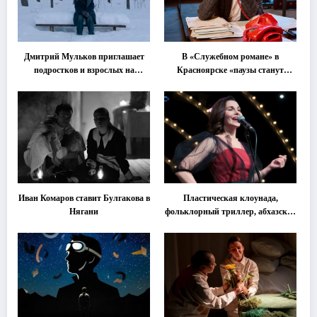
Дмитрий Мульков приглашает
В «Служебном романе» в
подростков и взрослых на
Красноярске «паузы станут
«спектакль-солостальгию»
важнее слов»
Иван Комаров ставит Булгакова в
Пластическая клоунада,
Нягани
фольклорный триллер, абхазская
классика … Что покажут на
втором этапе фестиваля
«Монокль»