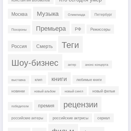
Музыка
Москва
Петербург
Олимпиада
Премьера
РФ
Режиссеры
Похороны
Теги
Россия
Смерть
Шоу-бизнес
актер
анонс концерта
книги
клип
любимые книги
выставка
новинки
новый фильм
новый альбом
новый сингл
рецензии
премия
победители
российские актрисы
сериал
российские актеры
фильм