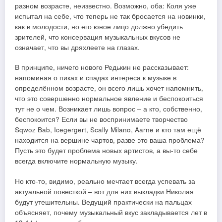
разном возрасте, неизвестно. Возможно, оба: Коля уже
испытал на себе, что теперь не так бросается на новинки,
как в молодости, но его юное лицо должно убедить
зрителей, что консервация музыкальных вкусов не
означает, что вы дряхлеете на глазах.
В принципе, ничего нового Редькин не рассказывает:
напоминая о пиках и спадах интереса к музыке в
определённом возрасте, он всего лишь хочет напомнить,
что это совершенно нормальное явление и беспокоиться
тут не о чем. Возникает лишь вопрос – а кто, собственно,
беспокоится? Если вы не воспринимаете творчество
Sqwoz Bab, Icegergert, Scally Milano, Aarne и кто там ещё
находится на вершине чартов, разве это ваша проблема?
Пусть это будет проблема новых артистов, а вы-то себе
всегда включите нормальную музыку.
Но кто-то, видимо, реально мечтает всегда успевать за
актуальной повесткой – вот для них выкладки Николая
будут утешительны. Ведущий практически на пальцах
объясняет, почему музыкальный вкус закладывается лет в