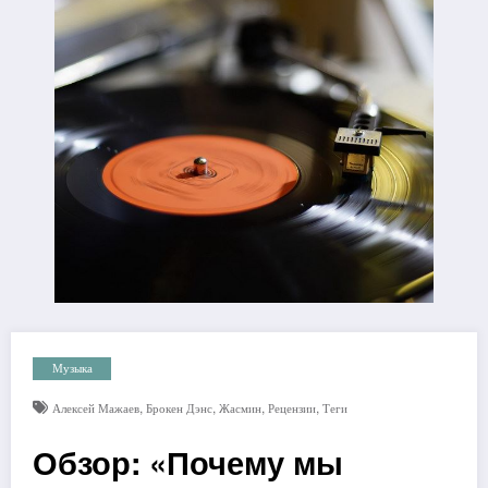
Музыка
,
,
,
,
Алексей Мажаев
Брокен Дэнс
Жасмин
Рецензии
Теги
Обзор: «Почему мы