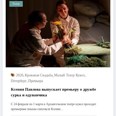
Театр
,
,
,
2026
Кровавая Свадьба
Малый Театр Кукол
,
Петербург
Премьера
Ксения Павлова выпускает премьеру о дружбе
сурка и одуванчика
С 24 февраля по 1 марта в Архангельском театре кукол проходят
премьерные показы спектакля Ксении…