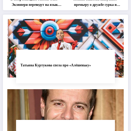
Экзюпери переведут на язык
премьеру о дружбе сурка и
современной хореографии
одуванчика
Татьяна Куртукова спела про «Алёшеньку»