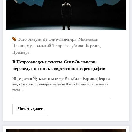
,
,
2026
Антуан Де Сент-Экзюпери
Маленький
,
,
Принц
Музыкальный Театр Республики Карелия
Премьера
В Петрозаводске тексты Сент-Экзюпери
переведут на язык современной хореографии
28 февраля в Музыкальном театре Республики Карелия (Петроза
водск) пройдёт премьера спектакля Павла Рябова «Точка невозв
рата»…
Читать далее