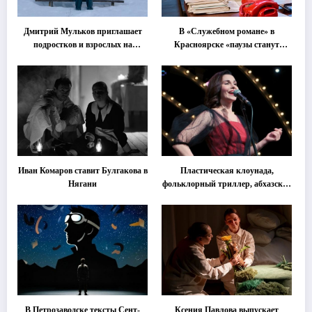
Дмитрий Мульков приглашает
В «Служебном романе» в
подростков и взрослых на
Красноярске «паузы станут
«спектакль-солостальгию»
важнее слов»
Иван Комаров ставит Булгакова в
Пластическая клоунада,
Нягани
фольклорный триллер, абхазская
классика … Что покажут на
втором этапе фестиваля
«Монокль»
В Петрозаводске тексты Сент-
Ксения Павлова выпускает