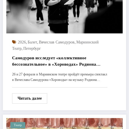
,
,
,
2026
Балет
Вячеслав Самодуров
Мариинский
,
Театр
Петербург
Самодуров исследует «коллективное
бессознательное» в «Хороводах» Родиона
Щедрина
26 и 27 февраля в Мариинском театре пройдёт премьера спектакл
я Вячеслава Самодурова «Хороводы» на музыку Родиона…
Читать далее
Театр