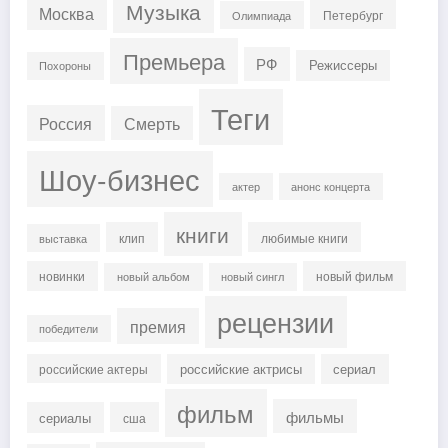
Музыка
Москва
Петербург
Олимпиада
Премьера
РФ
Режиссеры
Похороны
Теги
Россия
Смерть
Шоу-бизнес
актер
анонс концерта
книги
клип
любимые книги
выставка
новинки
новый фильм
новый альбом
новый сингл
рецензии
премия
победители
российские актрисы
сериал
российские актеры
фильм
фильмы
сериалы
сша