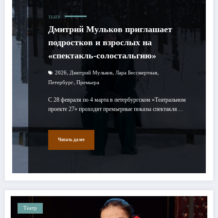
ТЕАТР
Дмитрий Мульков приглашает
подростков и взрослых на
«спектакль-солостальгию»
,
,
,
2026
Дмитрий Мульков
Лара Бессмертная
,
Петербург
Премьера
С 28 февраля по 4 марта в петербургском «Театральном
проекте 27» проходят премьерные показы спектакля…
Читать далее
Театр