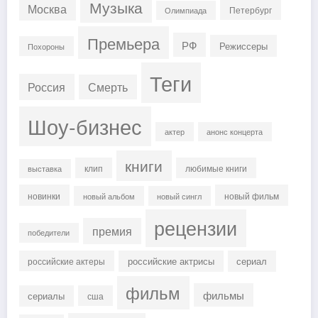
Музыка
Москва
Петербург
Олимпиада
Премьера
РФ
Режиссеры
Похороны
Теги
Россия
Смерть
Шоу-бизнес
актер
анонс концерта
книги
клип
любимые книги
выставка
новинки
новый фильм
новый альбом
новый сингл
рецензии
премия
победители
российские актрисы
сериал
российские актеры
фильм
фильмы
сериалы
сша