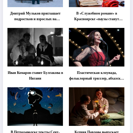
Дмитрий Мульков приглашает
В «Служебном романе» в
подростков и взрослых на
Красноярске «паузы станут
«спектакль-солостальгию»
важнее слов»
Иван Комаров ставит Булгакова в
Пластическая клоунада,
Нягани
фольклорный триллер, абхазская
классика … Что покажут на
втором этапе фестиваля
«Монокль»
В Петрозаводске тексты Сент-
Ксения Павлова выпускает