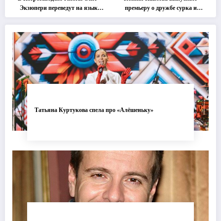
Экзюпери переведут на язык
премьеру о дружбе сурка и
современной хореографии
одуванчика
Татьяна Куртукова спела про «Алёшеньку»