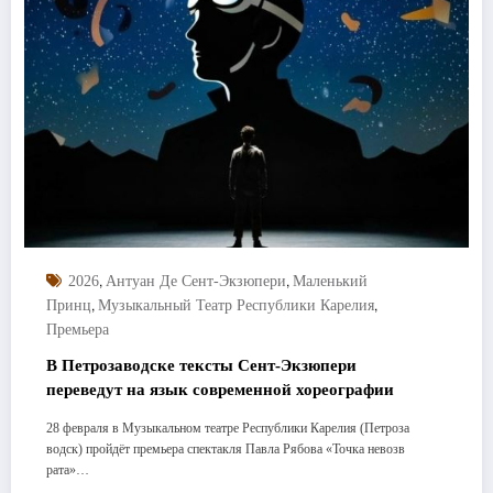
,
,
2026
Антуан Де Сент-Экзюпери
Маленький
,
,
Принц
Музыкальный Театр Республики Карелия
Премьера
В Петрозаводске тексты Сент-Экзюпери
переведут на язык современной хореографии
28 февраля в Музыкальном театре Республики Карелия (Петроза
водск) пройдёт премьера спектакля Павла Рябова «Точка невозв
рата»…