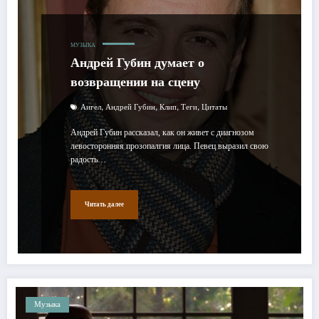
МУЗЫКА
Андрей Губин думает о
возвращении на сцену
,
,
,
,
Аигел
Андрей Губин
Клип
Теги
Цитаты
Андрей Губин рассказал, как он живет с диагнозом
левосторонняя прозопалгия лица. Певец выразил свою
радость…
Читать далее
Музыка