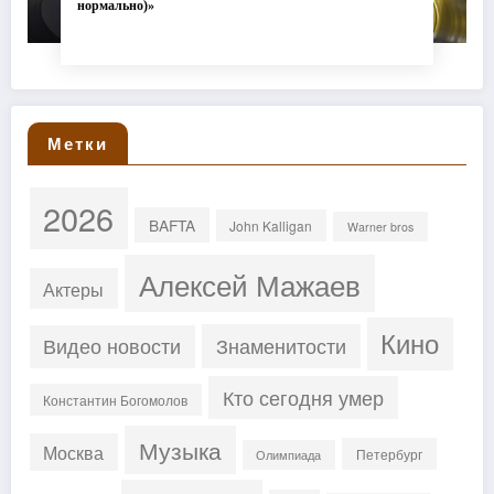
нормально)»
Метки
2026
BAFTA
John Kalligan
Warner bros
Алексей Мажаев
Актеры
Кино
Знаменитости
Видео новости
Кто сегодня умер
Константин Богомолов
Музыка
Москва
Петербург
Олимпиада