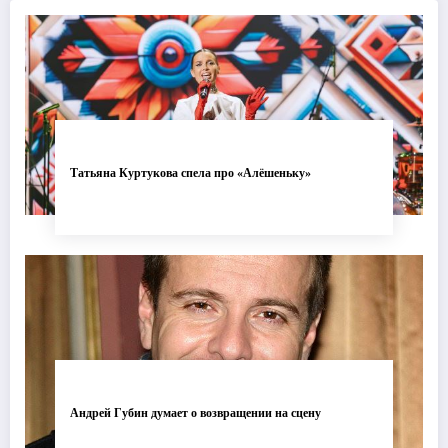
Татьяна Куртукова спела про «Алёшеньку»
Андрей Губин думает о возвращении на сцену