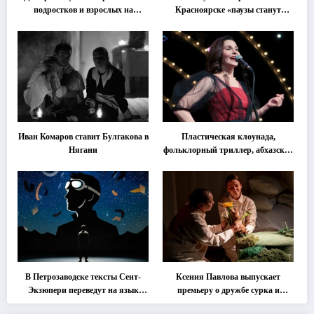
подростков и взрослых на
Красноярске «паузы станут
«спектакль-солостальгию»
важнее слов»
Иван Комаров ставит Булгакова в
Пластическая клоунада,
Нягани
фольклорный триллер, абхазская
классика … Что покажут на
втором этапе фестиваля
«Монокль»
В Петрозаводске тексты Сент-
Ксения Павлова выпускает
Экзюпери переведут на язык
премьеру о дружбе сурка и
современной хореографии
одуванчика