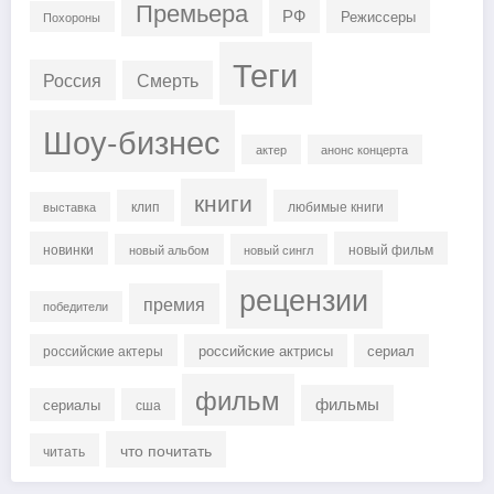
Премьера
РФ
Режиссеры
Похороны
Теги
Россия
Смерть
Шоу-бизнес
актер
анонс концерта
книги
клип
любимые книги
выставка
новинки
новый фильм
новый альбом
новый сингл
рецензии
премия
победители
российские актрисы
сериал
российские актеры
фильм
фильмы
сериалы
сша
что почитать
читать