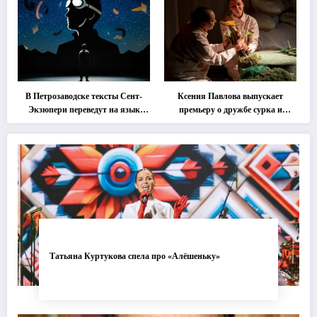
«Монокль»
В Петрозаводске тексты Сент-
Ксения Павлова выпускает
Экзюпери переведут на язык
премьеру о дружбе сурка и
современной хореографии
одуванчика
Татьяна Куртукова спела про «Алёшеньку»