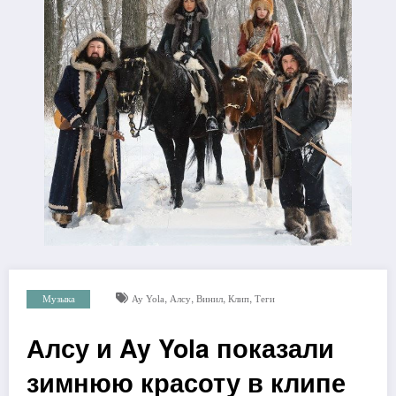
,
,
,
,
Музыка
Ay Yola
Алсу
Винил
Клип
Теги
Алсу и Ay Yola показали
зимнюю красоту в клипе