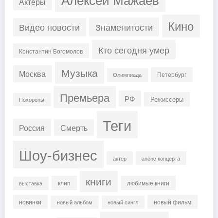
Актеры
Кино
Знаменитости
Видео новости
Кто сегодня умер
Константин Богомолов
Музыка
Москва
Петербург
Олимпиада
Премьера
РФ
Режиссеры
Похороны
Теги
Россия
Смерть
Шоу-бизнес
актер
анонс концерта
книги
клип
любимые книги
выставка
новинки
новый фильм
новый альбом
новый сингл