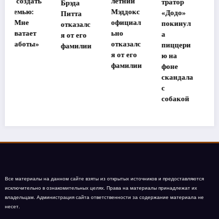
ь
летний
тратор
Брэда
шей
Мэддокс
«Додо»
Питта
память
официал
покинул
отказалс
в Таилан
ьно
а
я от его
де
отказалс
пиццери
фамилии
участниц
я от его
ю на
ы
фамилии
фоне
«Дома-2»
скандала
с
собакой
Все материалы на данном сайте взяты из открытых источников и предоставляются
исключительно в ознакомительных целях. Права на материалы принадлежат их
владельцам. Администрация сайта ответственности за содержание материала не
несет.