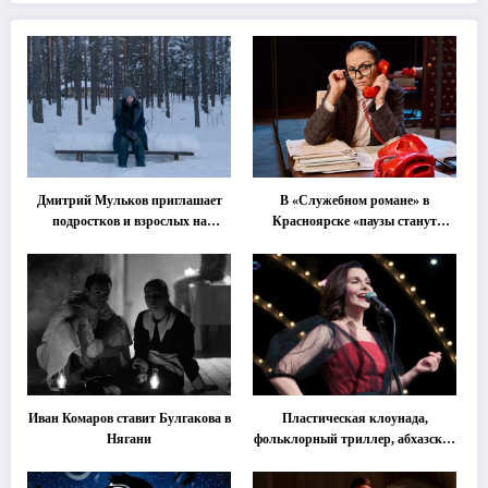
Дмитрий Мульков приглашает
В «Служебном романе» в
подростков и взрослых на
Красноярске «паузы станут
«спектакль-солостальгию»
важнее слов»
Иван Комаров ставит Булгакова в
Пластическая клоунада,
Нягани
фольклорный триллер, абхазская
классика … Что покажут на
втором этапе фестиваля