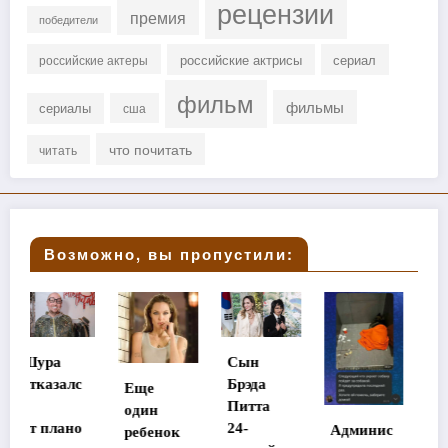
рецензии
премия
победители
российские актрисы
сериал
российские актеры
фильм
фильмы
сериалы
сша
что почитать
читать
Возможно, вы пропустили:
Сын
Стала
Брэда
Еще
известна
Питта
один
судьба
24-
Админис
ребенок
потеряв