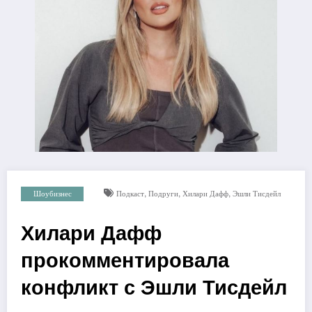
,
,
,
Шоубизнес
Подкаст
Подруги
Хилари Дафф
Эшли Тисдейл
Хилари Дафф
прокомментировала
конфликт с Эшли Тисдейл