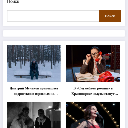
Поиск
Поиск
Дмитрий Мульков приглашает
В «Служебном романе» в
подростков и взрослых на
Красноярске «паузы станут
«спектакль-солостальгию»
важнее слов»