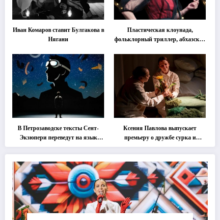
Иван Комаров ставит Булгакова в
Пластическая клоунада,
Нягани
фольклорный триллер, абхазская
классика … Что покажут на
втором этапе фестиваля
«Монокль»
В Петрозаводске тексты Сент-
Ксения Павлова выпускает
Экзюпери переведут на язык
премьеру о дружбе сурка и
современной хореографии
одуванчика