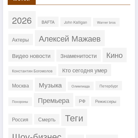
2026
BAFTA
John Kalligan
Warner bros
Алексей Мажаев
Актеры
Кино
Знаменитости
Видео новости
Кто сегодня умер
Константин Богомолов
Музыка
Москва
Петербург
Олимпиада
Премьера
РФ
Режиссеры
Похороны
Теги
Россия
Смерть
Шоу-бизнес