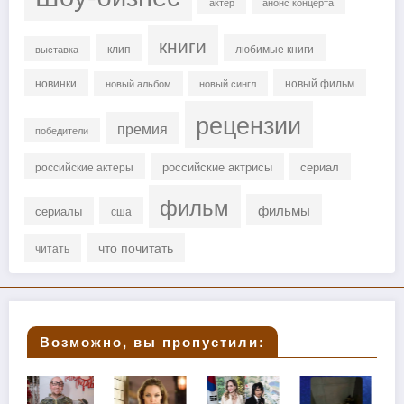
актер
анонс концерта
книги
клип
любимые книги
выставка
новинки
новый фильм
новый альбом
новый сингл
рецензии
премия
победители
российские актрисы
сериал
российские актеры
фильм
фильмы
сериалы
сша
что почитать
читать
Возможно, вы пропустили: