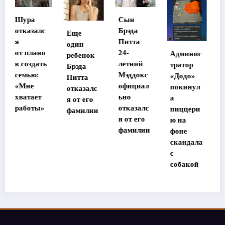
Сын
Стала
Брэда
Еще
известна
Питта
один
судьба
24-
Админис
ребенок
потеряв
летний
тратор
Брэда
шей
Мэддокс
«Додо»
Питта
память
официал
покинул
отказалс
в Таилан
ьно
а
я от его
де
отказалс
пиццери
фамилии
участниц
я от его
ю на
ы
фамилии
фоне
«Дома-2»
скандала
с
собакой