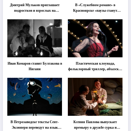
Дмитрий Мульков приглашает
В «Служебном романе» в
подростков и взрослых на
Красноярске «паузы станут
«спектакль-солостальгию»
важнее слов»
Иван Комаров ставит Булгакова в
Пластическая клоунада,
Нягани
фольклорный триллер, абхазская
классика … Что покажут на
втором этапе фестиваля
«Монокль»
В Петрозаводске тексты Сент-
Ксения Павлова выпускает
Экзюпери переведут на язык
премьеру о дружбе сурка и