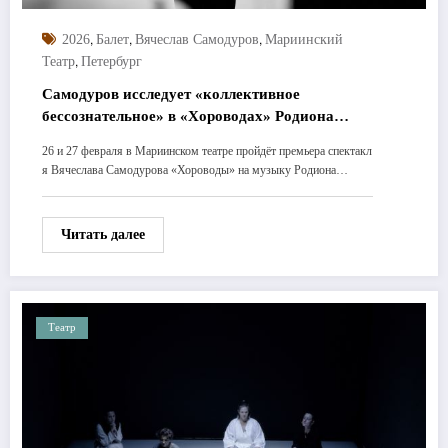
,
,
,
2026
Балет
Вячеслав Самодуров
Мариинский
,
Театр
Петербург
Самодуров исследует «коллективное
бессознательное» в «Хороводах» Родиона
Щедрина
26 и 27 февраля в Мариинском театре пройдёт премьера спектакл
я Вячеслава Самодурова «Хороводы» на музыку Родиона…
Читать далее
Театр