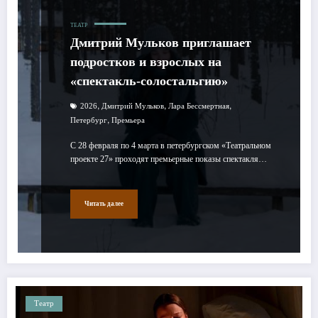
ТЕАТР
Дмитрий Мульков приглашает
подростков и взрослых на
«спектакль-солостальгию»
,
,
,
2026
Дмитрий Мульков
Лара Бессмертная
,
Петербург
Премьера
С 28 февраля по 4 марта в петербургском «Театральном
проекте 27» проходят премьерные показы спектакля…
Читать далее
Театр