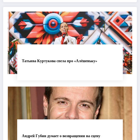
современной хореографии
одуванчика
Татьяна Куртукова спела про «Алёшеньку»
Андрей Губин думает о возвращении на сцену