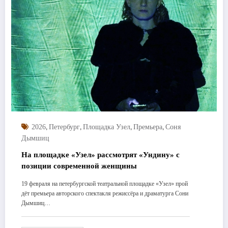
,
,
,
,
2026
Петербург
Площадка Узел
Премьера
Соня
Дымшиц
На площадке «Узел» рассмотрят «Ундину» с
позиции современной женщины
19 февраля на петербургской театральной площадке «Узел» прой
дёт премьера авторского спектакля режиссёра и драматурга Сони
Дымшиц…