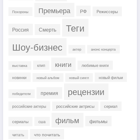
Премьера
РФ
Режиссеры
Похороны
Теги
Россия
Смерть
Шоу-бизнес
актер
анонс концерта
книги
клип
любимые книги
выставка
новинки
новый фильм
новый альбом
новый сингл
рецензии
премия
победители
российские актрисы
сериал
российские актеры
фильм
фильмы
сериалы
сша
что почитать
читать