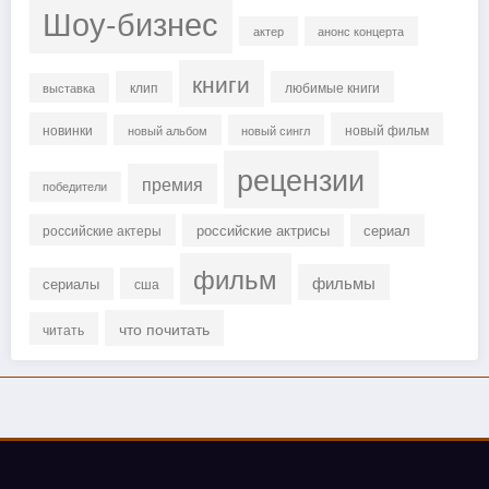
Шоу-бизнес
актер
анонс концерта
книги
клип
любимые книги
выставка
новинки
новый фильм
новый альбом
новый сингл
рецензии
премия
победители
российские актрисы
сериал
российские актеры
фильм
фильмы
сериалы
сша
что почитать
читать