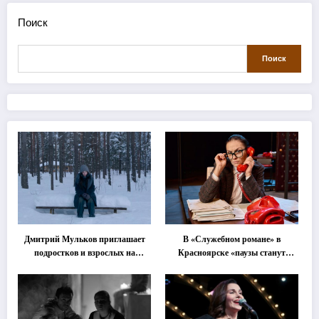
Поиск
Поиск
Дмитрий Мульков приглашает
В «Служебном романе» в
подростков и взрослых на
Красноярске «паузы станут
«спектакль-солостальгию»
важнее слов»