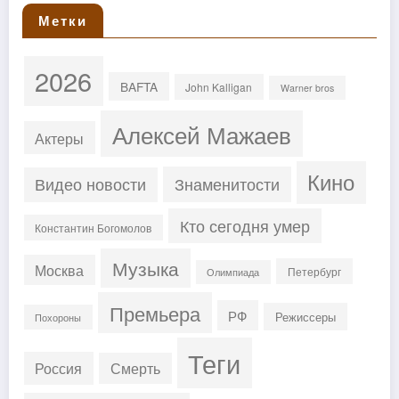
Метки
2026
BAFTA
John Kalligan
Warner bros
Алексей Мажаев
Актеры
Кино
Знаменитости
Видео новости
Кто сегодня умер
Константин Богомолов
Музыка
Москва
Петербург
Олимпиада
Премьера
РФ
Режиссеры
Похороны
Теги
Россия
Смерть