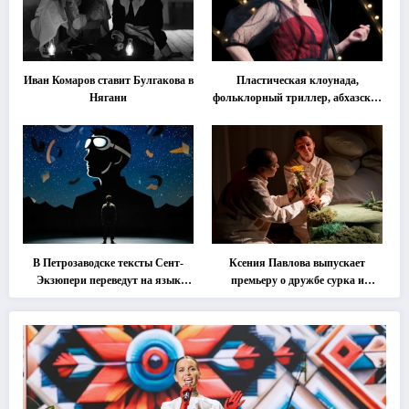
Иван Комаров ставит Булгакова в
Пластическая клоунада,
Нягани
фольклорный триллер, абхазская
классика … Что покажут на
втором этапе фестиваля
«Монокль»
В Петрозаводске тексты Сент-
Ксения Павлова выпускает
Экзюпери переведут на язык
премьеру о дружбе сурка и
современной хореографии
одуванчика