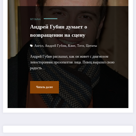
МУЗЫКА
Андрей Губин думает о
возвращении на сцену
,
,
,
,
Аигел
Андрей Губин
Клип
Теги
Цитаты
Андрей Губин рассказал, как он живет с диагнозом
левосторонняя прозопалгия лица. Певец выразил свою
радость…
Читать далее