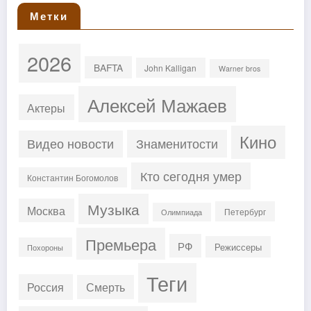
Метки
2026
BAFTA
John Kalligan
Warner bros
Алексей Мажаев
Актеры
Кино
Знаменитости
Видео новости
Кто сегодня умер
Константин Богомолов
Музыка
Москва
Петербург
Олимпиада
Премьера
РФ
Режиссеры
Похороны
Теги
Россия
Смерть