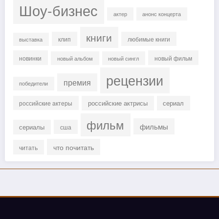
Шоу-бизнес
актер
анонс концерта
книги
клип
любимые книги
выставка
новинки
новый фильм
новый альбом
новый сингл
рецензии
премия
победители
российские актрисы
сериал
российские актеры
фильм
фильмы
сериалы
сша
что почитать
читать