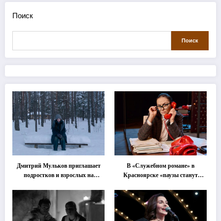
Поиск
Поиск
Дмитрий Мульков приглашает
В «Служебном романе» в
подростков и взрослых на
Красноярске «паузы станут
«спектакль-солостальгию»
важнее слов»