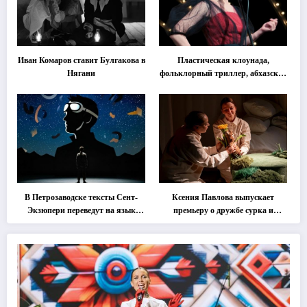
Иван Комаров ставит Булгакова в
Пластическая клоунада,
Нягани
фольклорный триллер, абхазская
классика … Что покажут на
втором этапе фестиваля
«Монокль»
В Петрозаводске тексты Сент-
Ксения Павлова выпускает
Экзюпери переведут на язык
премьеру о дружбе сурка и
современной хореографии
одуванчика