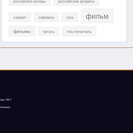
российские актрисы
российские актеры
фильм
сериал
сериалы
сша
фильмы
что почитать
читать
алы 18+!
тельна.