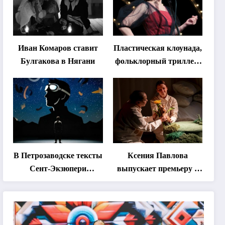
Иван Комаров ставит
Пластическая клоунада,
Булгакова в Нягани
фольклорный триллер,
абхазская классика …
Что покажут на втором
этапе фестиваля
«Монокль»
В Петрозаводске тексты
Ксения Павлова
Сент-Экзюпери
выпускает премьеру о
переведут на язык
дружбе сурка и
современной
одуванчика
хореографии