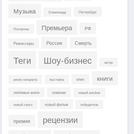
Музыка
Петербург
Олимпиада
Премьера
РФ
Похороны
Россия
Смерть
Режиссеры
Теги
Шоу-бизнес
актер
книги
клип
анонс концерта
выставка
любимые книги
новинки
новый альбом
новый фильм
новый сингл
победители
рецензии
премия