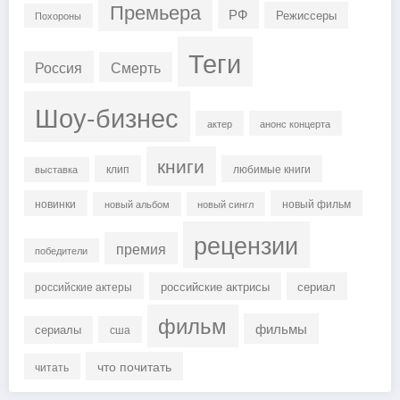
Премьера
РФ
Режиссеры
Похороны
Теги
Россия
Смерть
Шоу-бизнес
актер
анонс концерта
книги
клип
любимые книги
выставка
новинки
новый фильм
новый альбом
новый сингл
рецензии
премия
победители
российские актрисы
сериал
российские актеры
фильм
фильмы
сериалы
сша
что почитать
читать