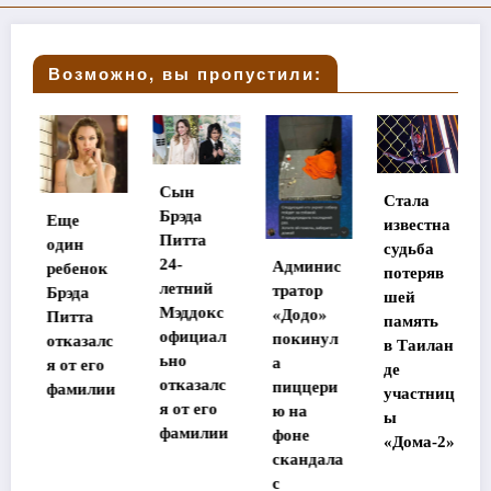
Возможно, вы пропустили:
Сын
Стала
Брэда
Еще
известна
Питта
один
судьба
24-
Админис
ребенок
потеряв
летний
тратор
Брэда
шей
Мэддокс
«Додо»
Питта
память
официал
покинул
отказалс
в Таилан
ьно
а
я от его
де
отказалс
пиццери
фамилии
участниц
я от его
ю на
ы
фамилии
фоне
«Дома-2»
скандала
с