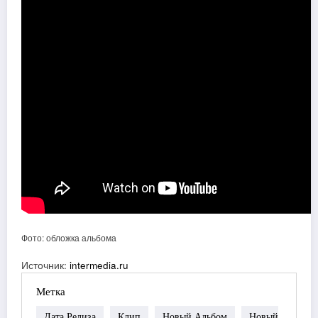
Фото: обложка альбома
Источник:
intermedia.ru
Метка
Дата Релиза
Клип
Новый Альбом
Новый