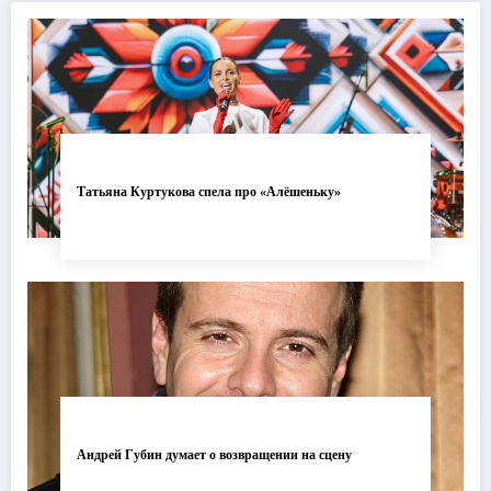
Татьяна Куртукова спела про «Алёшеньку»
Андрей Губин думает о возвращении на сцену