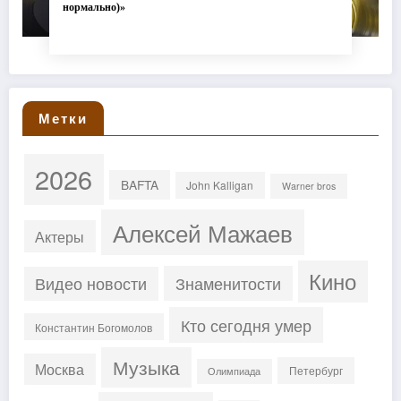
нормально)»
Метки
2026
BAFTA
John Kalligan
Warner bros
Алексей Мажаев
Актеры
Кино
Знаменитости
Видео новости
Кто сегодня умер
Константин Богомолов
Музыка
Москва
Петербург
Олимпиада