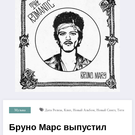
,
,
,
,
Музыка
Дата Релиза
Клип
Новый Альбом
Новый Сингл
Теги
Бруно Марс выпустил