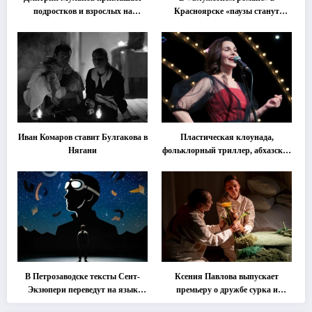
подростков и взрослых на
Красноярске «паузы станут
«спектакль-солостальгию»
важнее слов»
Иван Комаров ставит Булгакова в
Пластическая клоунада,
Нягани
фольклорный триллер, абхазская
классика … Что покажут на
втором этапе фестиваля
«Монокль»
В Петрозаводске тексты Сент-
Ксения Павлова выпускает
Экзюпери переведут на язык
премьеру о дружбе сурка и
современной хореографии
одуванчика