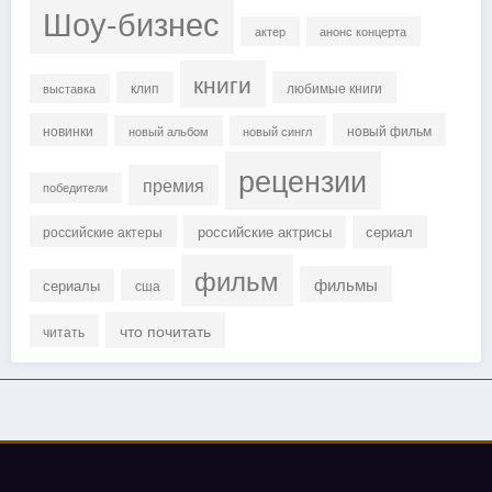
Шоу-бизнес
актер
анонс концерта
книги
клип
любимые книги
выставка
новинки
новый фильм
новый альбом
новый сингл
рецензии
премия
победители
российские актрисы
сериал
российские актеры
фильм
фильмы
сериалы
сша
что почитать
читать