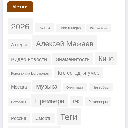
Метки
2026
BAFTA
John Kalligan
Warner bros
Алексей Мажаев
Актеры
Кино
Знаменитости
Видео новости
Кто сегодня умер
Константин Богомолов
Музыка
Москва
Петербург
Олимпиада
Премьера
РФ
Режиссеры
Похороны
Теги
Россия
Смерть