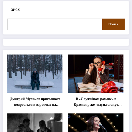
Поиск
Поиск
Дмитрий Мульков приглашает
В «Служебном романе» в
подростков и взрослых на
Красноярске «паузы станут
«спектакль-солостальгию»
важнее слов»