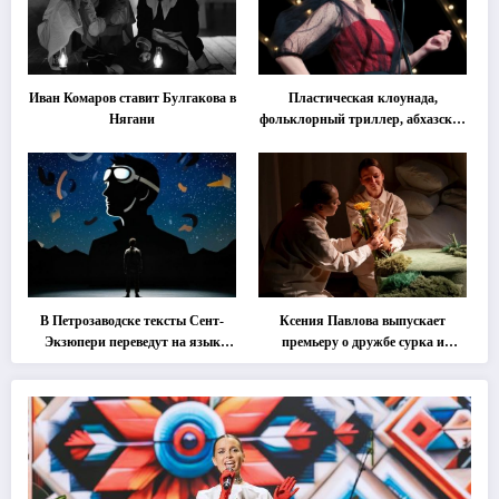
Иван Комаров ставит Булгакова в
Пластическая клоунада,
Нягани
фольклорный триллер, абхазская
классика … Что покажут на
втором этапе фестиваля
«Монокль»
В Петрозаводске тексты Сент-
Ксения Павлова выпускает
Экзюпери переведут на язык
премьеру о дружбе сурка и
современной хореографии
одуванчика