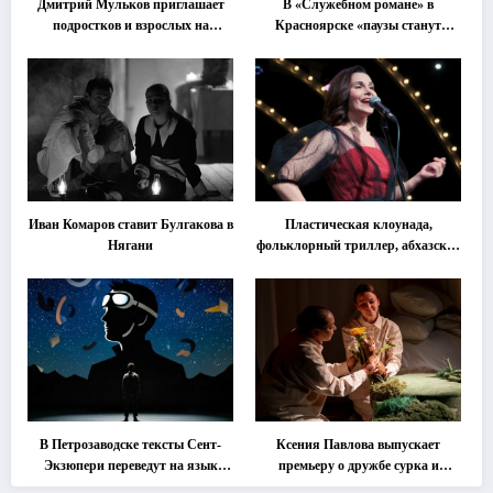
Дмитрий Мульков приглашает
В «Служебном романе» в
подростков и взрослых на
Красноярске «паузы станут
«спектакль-солостальгию»
важнее слов»
Иван Комаров ставит Булгакова в
Пластическая клоунада,
Нягани
фольклорный триллер, абхазская
классика … Что покажут на
втором этапе фестиваля
«Монокль»
В Петрозаводске тексты Сент-
Ксения Павлова выпускает
Экзюпери переведут на язык
премьеру о дружбе сурка и
современной хореографии
одуванчика