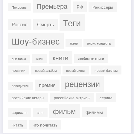
Премьера
РФ
Режиссеры
Похороны
Теги
Россия
Смерть
Шоу-бизнес
актер
анонс концерта
книги
клип
любимые книги
выставка
новинки
новый фильм
новый альбом
новый сингл
рецензии
премия
победители
российские актрисы
сериал
российские актеры
фильм
фильмы
сериалы
сша
что почитать
читать