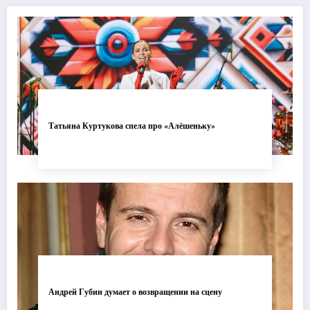
Татьяна Куртукова спела про «Алёшеньку»
Андрей Губин думает о возвращении на сцену