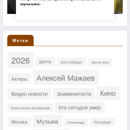
нормально)»
Метки
2026
BAFTA
John Kalligan
Warner bros
Алексей Мажаев
Актеры
Кино
Знаменитости
Видео новости
Кто сегодня умер
Константин Богомолов
Музыка
Москва
Петербург
Олимпиада