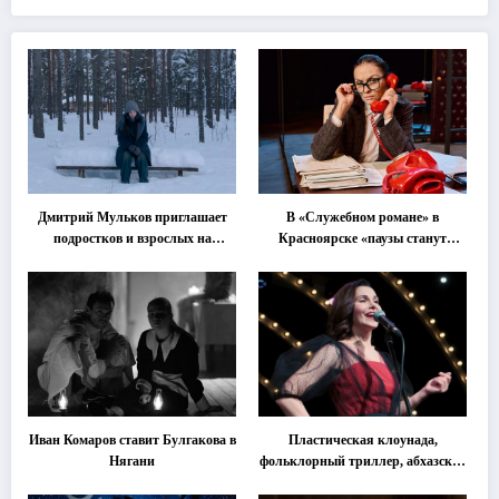
Дмитрий Мульков приглашает
В «Служебном романе» в
подростков и взрослых на
Красноярске «паузы станут
«спектакль-солостальгию»
важнее слов»
Иван Комаров ставит Булгакова в
Пластическая клоунада,
Нягани
фольклорный триллер, абхазская
классика … Что покажут на