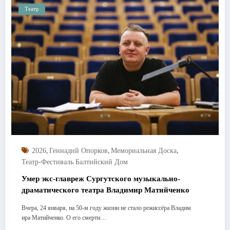
Театр
,
,
,
2026
Геннадий Опорков
Мемориальная Доска
Театр-Фестиваль Балтийский Дом
Умер экс-главреж Сургутского музыкально-
драматического театра Владимир Матийченко
Вчера, 24 января, на 50-м году жизни не стало режиссёра Владим
ира Матийченко. О его смерти…