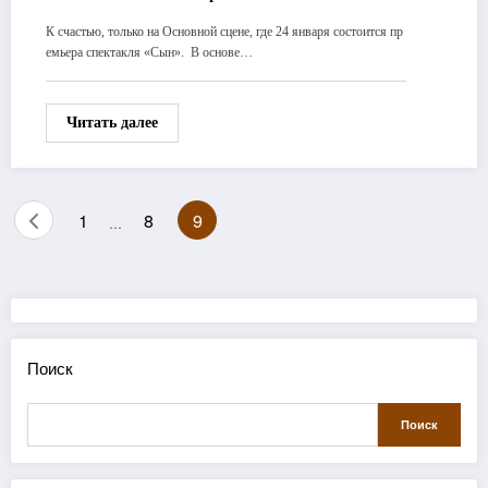
К счастью, только на Основной сцене, где 24 января состоится пр
емьера спектакля «Сын». В основе…
Читать далее
Пагинация
1
8
9
…
записей
Поиск
Поиск