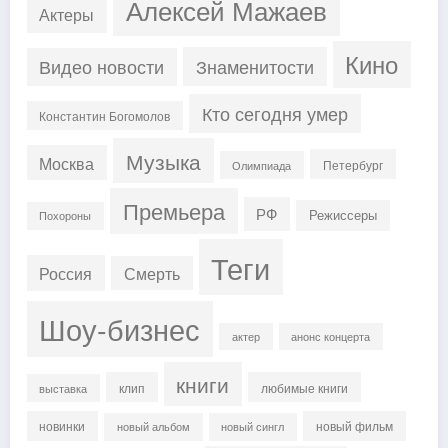
Алексей Мажаев
Актеры
Кино
Знаменитости
Видео новости
Кто сегодня умер
Константин Богомолов
Музыка
Москва
Петербург
Олимпиада
Премьера
РФ
Режиссеры
Похороны
Теги
Россия
Смерть
Шоу-бизнес
актер
анонс концерта
книги
клип
любимые книги
выставка
новинки
новый фильм
новый альбом
новый сингл