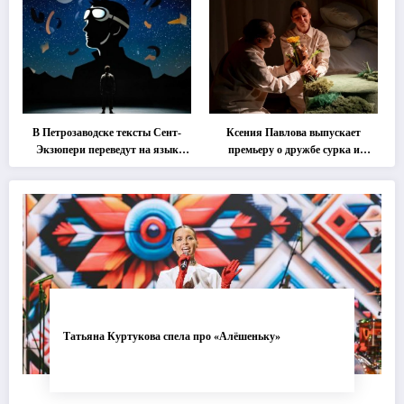
втором этапе фестиваля
«Монокль»
В Петрозаводске тексты Сент-
Ксения Павлова выпускает
Экзюпери переведут на язык
премьеру о дружбе сурка и
современной хореографии
одуванчика
Татьяна Куртукова спела про «Алёшеньку»