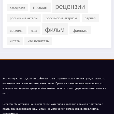
рецензии
премия
победители
российские актрисы
сериал
российские актеры
фильм
фильмы
сериалы
сша
что почитать
читать
Все материалы на данном сайте взяты из открытых источников и предоставляются
исключительно в ознакомительных целях. Права на материалы принадлежат их
владельцам. Администрация сайта ответственности за содержание материала не
несет.
Если Вы обнаружили на нашем сайте материалы, которые нарушают авторские
права, принадлежащие Вам, Вашей компании или организации, пожалуйста,
сообщите нам.