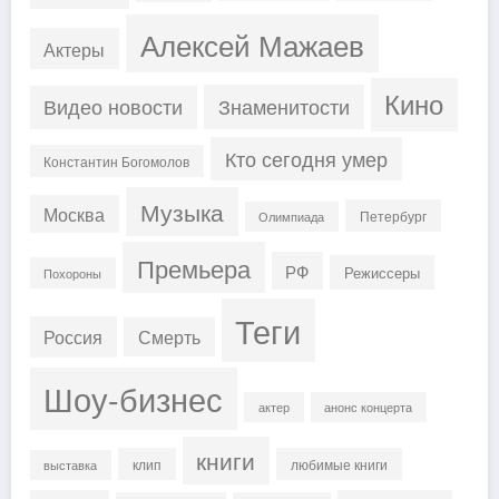
Алексей Мажаев
Актеры
Кино
Знаменитости
Видео новости
Кто сегодня умер
Константин Богомолов
Музыка
Москва
Петербург
Олимпиада
Премьера
РФ
Режиссеры
Похороны
Теги
Россия
Смерть
Шоу-бизнес
актер
анонс концерта
книги
клип
любимые книги
выставка