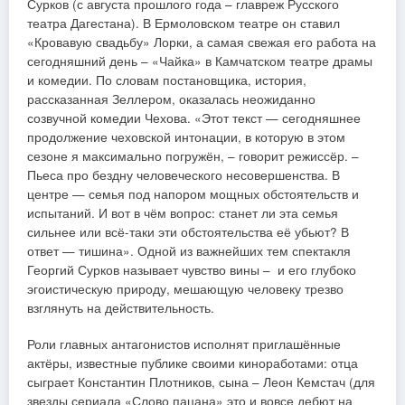
Сурков (с августа прошлого года – главреж Русского
театра Дагестана). В Ермоловском театре он ставил
«Кровавую свадьбу» Лорки, а самая свежая его работа на
сегодняшний день – «Чайка» в Камчатском театре драмы
и комедии. По словам постановщика, история,
рассказанная Зеллером, оказалась неожиданно
созвучной комедии Чехова. «Этот текст — сегодняшнее
продолжение чеховской интонации, в которую в этом
сезоне я максимально погружён, – говорит режиссёр. –
Пьеса про бездну человеческого несовершенства. В
центре — семья под напором мощных обстоятельств и
испытаний. И вот в чём вопрос: станет ли эта семья
сильнее или всё-таки эти обстоятельства её убьют? В
ответ — тишина». Одной из важнейших тем спектакля
Георгий Сурков называет чувство вины – и его глубоко
эгоистическую природу, мешающую человеку трезво
взглянуть на действительность.
Роли главных антагонистов исполнят приглашённые
актёры, известные публике своими киноработами: отца
сыграет Константин Плотников, сына – Леон Кемстач (для
звезды сериала «Слово пацана» это и вовсе дебют на