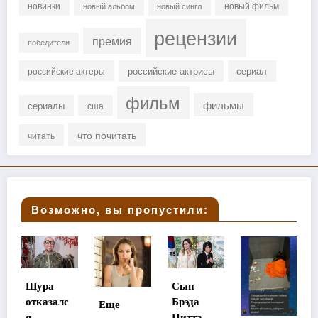
новинки
новый фильм
новый альбом
новый сингл
рецензии
премия
победители
российские актрисы
сериал
российские актеры
фильм
фильмы
сериалы
сша
что почитать
читать
Возможно, вы пропустили:
Сын
Стала
с
Брэда
Еще
известна
Питта