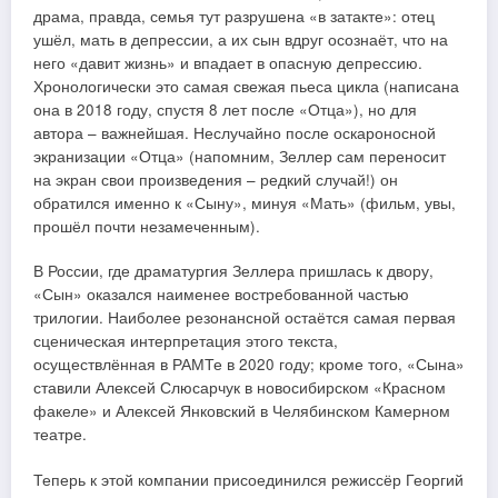
драма, правда, семья тут разрушена «в затакте»: отец
ушёл, мать в депрессии, а их сын вдруг осознаёт, что на
него «давит жизнь» и впадает в опасную депрессию.
Хронологически это самая свежая пьеса цикла (написана
она в 2018 году, спустя 8 лет после «Отца»), но для
автора – важнейшая. Неслучайно после оскароносной
экранизации «Отца» (напомним, Зеллер сам переносит
на экран свои произведения – редкий случай!) он
обратился именно к «Сыну», минуя «Мать» (фильм, увы,
прошёл почти незамеченным).
В России, где драматургия Зеллера пришлась к двору,
«Сын» оказался наименее востребованной частью
трилогии. Наиболее резонансной остаётся самая первая
сценическая интерпретация этого текста,
осуществлённая в РАМТе в 2020 году; кроме того, «Сына»
ставили Алексей Слюсарчук в новосибирском «Красном
факеле» и Алексей Янковский в Челябинском Камерном
театре.
Теперь к этой компании присоединился режиссёр Георгий