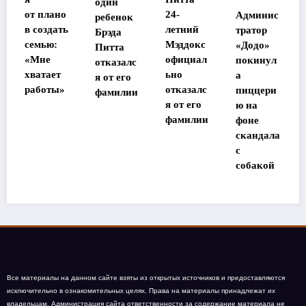
один
судьба
о
24-
Админис
ребенок
потеряв
ь
летний
тратор
Брэда
шей
Мэддокс
«Додо»
Питта
память
официал
покинул
отказалс
в Таилан
ьно
а
я от его
де
»
отказалс
пиццери
фамилии
участниц
я от его
ю на
ы
фамилии
фоне
«Дома-2»
скандала
с
собакой
Все материалы на данном сайте взяты из открытых источников и предоставляются
исключительно в ознакомительных целях. Права на материалы принадлежат их
владельцам. Администрация сайта ответственности за содержание материала не