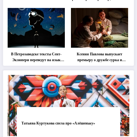
классика … Что покажут на
втором этапе фестиваля
«Монокль»
В Петрозаводске тексты Сент-
Ксения Павлова выпускает
Экзюпери переведут на язык
премьеру о дружбе сурка и
современной хореографии
одуванчика
Татьяна Куртукова спела про «Алёшеньку»