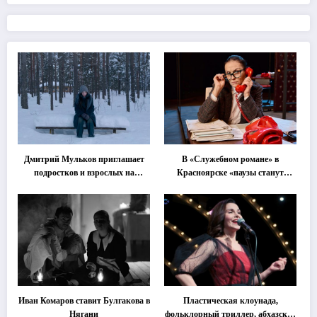
Дмитрий Мульков приглашает
В «Служебном романе» в
подростков и взрослых на
Красноярске «паузы станут
«спектакль-солостальгию»
важнее слов»
Иван Комаров ставит Булгакова в
Пластическая клоунада,
Нягани
фольклорный триллер, абхазская