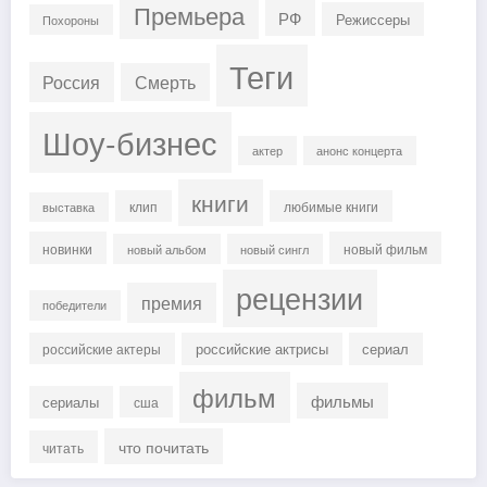
Премьера
РФ
Режиссеры
Похороны
Теги
Россия
Смерть
Шоу-бизнес
актер
анонс концерта
книги
клип
любимые книги
выставка
новинки
новый фильм
новый альбом
новый сингл
рецензии
премия
победители
российские актрисы
сериал
российские актеры
фильм
фильмы
сериалы
сша
что почитать
читать