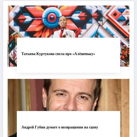
Татьяна Куртукова спела про «Алёшеньку»
Андрей Губин думает о возвращении на сцену