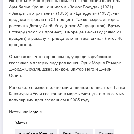
На третьем месте расположился шотландский писатель
Арчибальд Кронин с книгами «Замок Броуди» (1931),
«Звезды смотрят вниз» (1935) и «Цитадель» (1937), чьи
продажи выросли на 51 процент. Также возрос интерес
россиян к Джону Стейнбеку (плюс 37 процентов), Брэму
Стокеру (плюс 21 процент), Оноре де Бальзаку (плюс 21
процент) и роману «Тридцатилетняя женщина» (плюс 40
процентов).
Отмечается, что в прошлом году среди зарубежных
классиков в пятерку лидеров вошли Эрих Мария Ремарк,
Джордж Оруэлл, Джек Лондон, Виктор Гюго и Джейн
Остин.
Ранее стало известно, что книга японского писателя Гэнки
Кавамуры «Если все кошки в мире исчезнут» стала самым
популярным произведением в 2025 году.
Источник:
lenta.ru
Метка
Арчибальд Кронин
Брэму Стокеру
Джордж