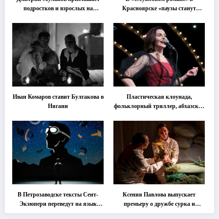
подростков и взрослых на
Красноярске «паузы станут
«спектакль-солостальгию»
важнее слов»
Иван Комаров ставит Булгакова в
Пластическая клоунада,
Нягани
фольклорный триллер, абхазская
классика … Что покажут на
втором этапе фестиваля
«Монокль»
В Петрозаводске тексты Сент-
Ксения Павлова выпускает
Экзюпери переведут на язык
премьеру о дружбе сурка и
современной хореографии
одуванчика