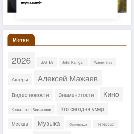
нормально)»
Метки
2026
BAFTA
John Kalligan
Warner bros
Алексей Мажаев
Актеры
Кино
Знаменитости
Видео новости
Кто сегодня умер
Константин Богомолов
Музыка
Москва
Петербург
Олимпиада