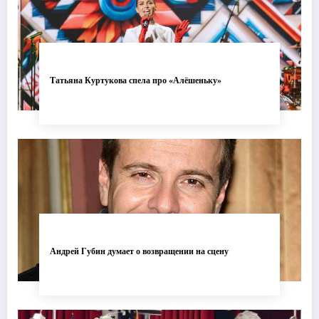
Татьяна Куртукова спела про «Алёшеньку»
Андрей Губин думает о возвращении на сцену