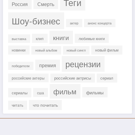
Теги
Россия
Смерть
Шоу-бизнес
актер
анонс концерта
книги
клип
любимые книги
выставка
новинки
новый фильм
новый альбом
новый сингл
рецензии
премия
победители
российские актрисы
сериал
российские актеры
фильм
фильмы
сериалы
сша
что почитать
читать