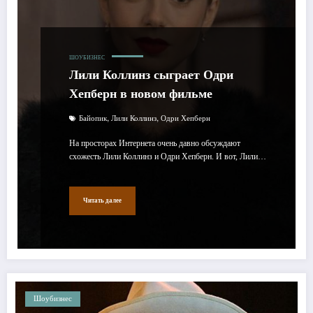
ШОУБИЗНЕС
Лили Коллинз сыграет Одри
Хепберн в новом фильме
,
,
Байопик
Лили Коллинз
Одри Хепберн
На просторах Интернета очень давно обсуждают
схожесть Лили Коллинз и Одри Хепберн. И вот, Лили…
Читать далее
Шоубизнес