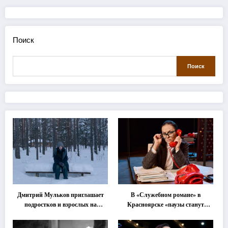
Поиск
Поиск
Дмитрий Мульков приглашает
В «Служебном романе» в
подростков и взрослых на
Красноярске «паузы станут
«спектакль-солостальгию»
важнее слов»