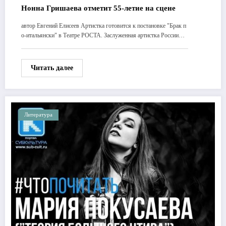
Нонна Гришаева отметит 55-летие на сцене
автор Евгений Елисеев Артистка готовится к постановке "Брак п
о-итальянски" в Театре РОСТА. Заслуженная артистка России…
Читать далее
Литература