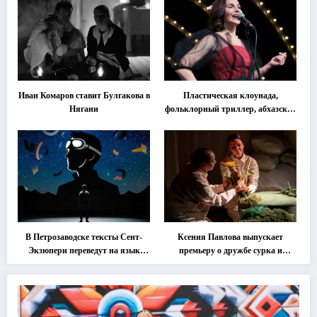
Иван Комаров ставит Булгакова в
Пластическая клоунада,
Нягани
фольклорный триллер, абхазская
классика … Что покажут на
втором этапе фестиваля
«Монокль»
В Петрозаводске тексты Сент-
Ксения Павлова выпускает
Экзюпери переведут на язык
премьеру о дружбе сурка и
современной хореографии
одуванчика