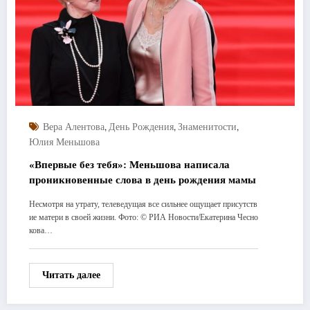
,
,
,
Вера Алентова
День Рождения
Знаменитости
Юлия Меньшова
«Впервые без тебя»: Меньшова написала
проникновенные слова в день рождения мамы
Несмотря на утрату, телеведущая все сильнее ощущает присутств
ие матери в своей жизни. Фото: © РИА Новости/Екатерина Чесно
кова…
Читать далее