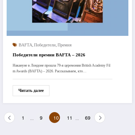
,
,
BAFTA
Победители
Премия
Победители премии BAFTA – 2026
Накануне в Лондоне прошла 79-я церемонии British Academy Fil
m Awards (BAFTA) – 2026. Рассказываем, кто…
Читать далее
Пагинация
1
9
10
11
69
…
…
записей