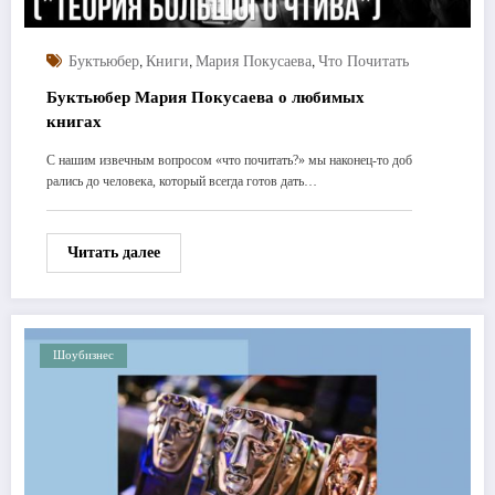
,
,
,
Буктьюбер
Книги
Мария Покусаева
Что Почитать
Буктьюбер Мария Покусаева о любимых
книгах
С нашим извечным вопросом «что почитать?» мы наконец-то доб
рались до человека, который всегда готов дать…
Читать далее
Шоубизнес