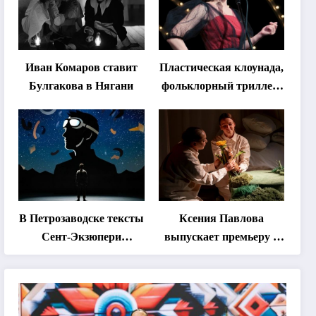
Иван Комаров ставит
Пластическая клоунада,
Булгакова в Нягани
фольклорный триллер,
абхазская классика …
Что покажут на втором
этапе фестиваля
«Монокль»
В Петрозаводске тексты
Ксения Павлова
Сент-Экзюпери
выпускает премьеру о
переведут на язык
дружбе сурка и
современной
одуванчика
хореографии