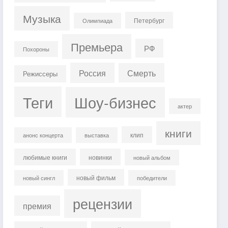
Музыка
Петербург
Олимпиада
Премьера
РФ
Похороны
Россия
Смерть
Режиссеры
Теги
Шоу-бизнес
актер
книги
клип
анонс концерта
выставка
любимые книги
новинки
новый альбом
новый фильм
новый сингл
победители
рецензии
премия