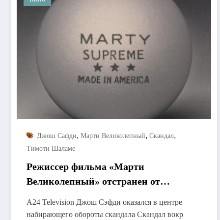
,
,
,
Джош Сафди
Марти Великолепный
Скандал
Тимоти Шаламе
Режиссер фильма «Марти
Великолепный» отстранен от
промо-кампании
A24 Television Джош Сэфди оказался в центре
набирающего обороты скандала Скандал вокр