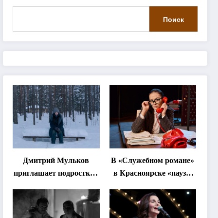
Поиск
Дмитрий Мульков
В «Служебном романе»
приглашает подростков
в Красноярске «паузы
и взрослых на
станут важнее слов»
«спектакль-
солостальгию»