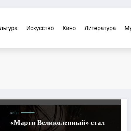
льтура
Искусство
Кино
Литература
М
КИНО
«Марти Великолепный» стал