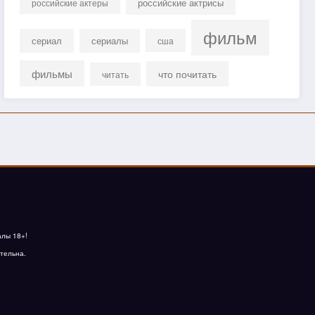
российские актрисы
российские актеры
фильм
сериал
сериалы
сша
фильмы
что почитать
читать
алы 18+!
тельна.