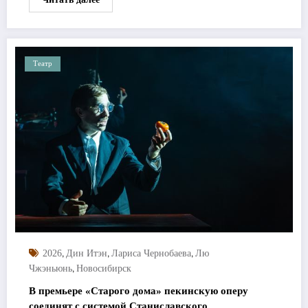
Театр
,
,
,
2026
Дин Итэн
Лариса Чернобаева
Лю
,
Чжэньюнь
Новосибирск
В премьере «Старого дома» пекинскую оперу
соединят с системой Станиславского