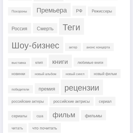
Премьера
РФ
Режиссеры
Похороны
Теги
Россия
Смерть
Шоу-бизнес
актер
анонс концерта
книги
клип
любимые книги
выставка
новинки
новый фильм
новый альбом
новый сингл
рецензии
премия
победители
российские актрисы
сериал
российские актеры
фильм
фильмы
сериалы
сша
что почитать
читать