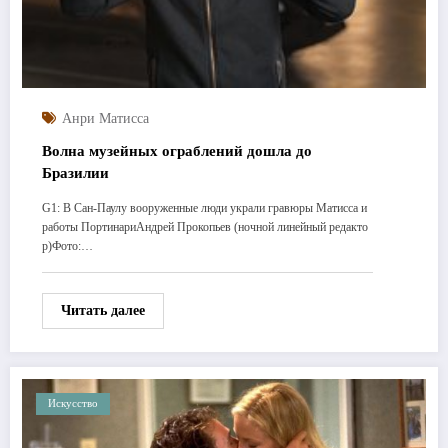
Анри Матисса
Волна музейных ограблений дошла до
Бразилии
G1: В Сан-Паулу вооруженные люди украли гравюры Матисса и
работы ПортинариАндрей Прокопьев (ночной линейный редакто
р)Фото:…
Читать далее
Искусство