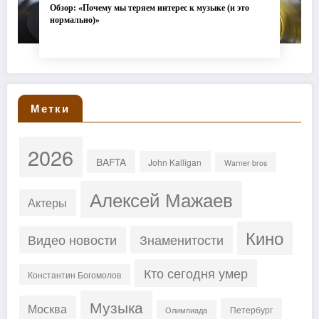
Обзор: «Почему мы теряем интерес к музыке (и это
нормально)»
Метки
2026
BAFTA
John Kalligan
Warner bros
Алексей Мажаев
Актеры
Кино
Знаменитости
Видео новости
Кто сегодня умер
Константин Богомолов
Музыка
Москва
Петербург
Олимпиада