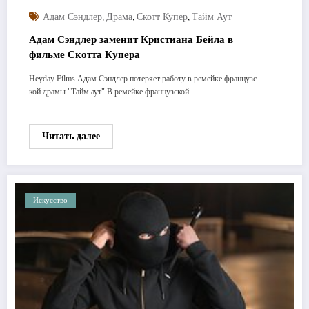
,
,
,
Адам Сэндлер
Драма
Скотт Купер
Тайм Аут
Адам Сэндлер заменит Кристиана Бейла в
фильме Скотта Купера
Heyday Films Адам Сэндлер потеряет работу в ремейке французс
кой драмы "Тайм аут" В ремейке французской…
Читать далее
Искусство