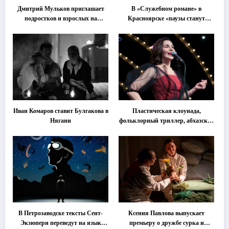
Дмитрий Мульков приглашает
В «Служебном романе» в
подростков и взрослых на
Красноярске «паузы станут
«спектакль-солостальгию»
важнее слов»
Иван Комаров ставит Булгакова в
Пластическая клоунада,
Нягани
фольклорный триллер, абхазская
классика … Что покажут на
втором этапе фестиваля
«Монокль»
В Петрозаводске тексты Сент-
Ксения Павлова выпускает
Экзюпери переведут на язык
премьеру о дружбе сурка и