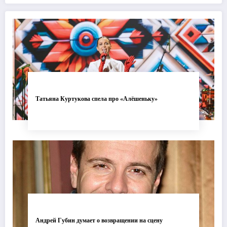
современной хореографии
одуванчика
Татьяна Куртукова спела про «Алёшеньку»
Андрей Губин думает о возвращении на сцену