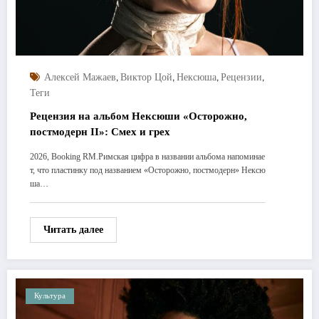
,
,
,
,
Алексей Мажаев
Виктор Цой
Нексюша
Рецензии
Теги
Рецензия на альбом Нексюши «Осторожно,
постмодерн II»: Смех и грех
2026, Booking RM.Римская цифра в названии альбома напоминае
т, что пластинку под названием «Осторожно, постмодерн» Нексю
ша…
Читать далее
Культура