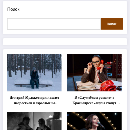
Поиск
Поиск
Дмитрий Мульков приглашает
В «Служебном романе» в
подростков и взрослых на
Красноярске «паузы станут
«спектакль-солостальгию»
важнее слов»