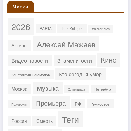
Метки
2026
BAFTA
John Kalligan
Warner bros
Алексей Мажаев
Актеры
Кино
Знаменитости
Видео новости
Кто сегодня умер
Константин Богомолов
Музыка
Москва
Петербург
Олимпиада
Премьера
РФ
Режиссеры
Похороны
Теги
Россия
Смерть