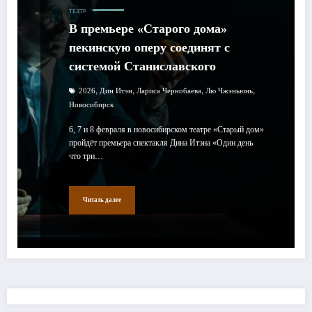
ТЕАТР
В премьере «Старого дома»
пекинскую оперу соединят с
системой Станиславского
,
,
,
,
2026
Дин Итэн
Лариса Чернобаева
Лю Чжэньюнь
Новосибирск
6, 7 и 8 февраля в новосибирском театре «Старый дом»
пройдёт премьера спектакля Дина Итэна «Один день
что три…
Читать далее