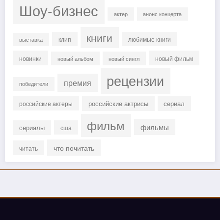
Шоу-бизнес
актер
анонс концерта
книги
клип
любимые книги
выставка
новинки
новый фильм
новый альбом
новый сингл
рецензии
премия
победители
российские актрисы
сериал
российские актеры
фильм
фильмы
сериалы
сша
что почитать
читать