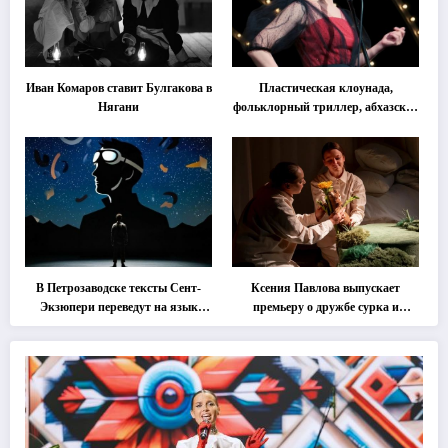
Иван Комаров ставит Булгакова в
Пластическая клоунада,
Нягани
фольклорный триллер, абхазская
классика … Что покажут на
втором этапе фестиваля
«Монокль»
В Петрозаводске тексты Сент-
Ксения Павлова выпускает
Экзюпери переведут на язык
премьеру о дружбе сурка и
современной хореографии
одуванчика