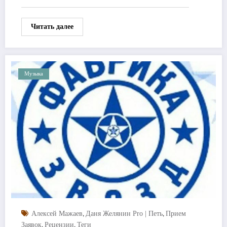
Читать далее
Музыка
,
,
Алексей Мажаев
Даня Желянин Pro | Петь
Прием
,
,
Заявок
Рецензии
Теги