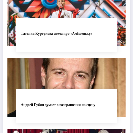
Татьяна Куртукова спела про «Алёшеньку»
Андрей Губин думает о возвращении на сцену