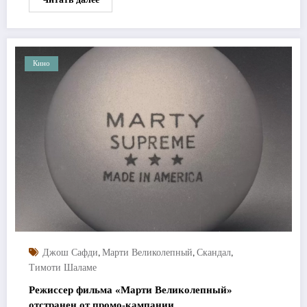
Кино
,
,
,
Джош Сафди
Марти Великолепный
Скандал
Тимоти Шаламе
Режиссер фильма «Марти Великолепный»
отстранен от промо-кампании