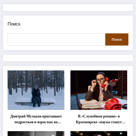
Поиск
Поиск
Дмитрий Мульков приглашает
В «Служебном романе» в
подростков и взрослых на
Красноярске «паузы станут
«спектакль-солостальгию»
важнее слов»