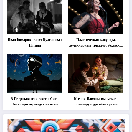
Иван Комаров ставит Булгакова в
Пластическая клоунада,
Нягани
фольклорный триллер, абхазская
классика … Что покажут на
втором этапе фестиваля
«Монокль»
В Петрозаводске тексты Сент-
Ксения Павлова выпускает
Экзюпери переведут на язык
премьеру о дружбе сурка и
современной хореографии
одуванчика