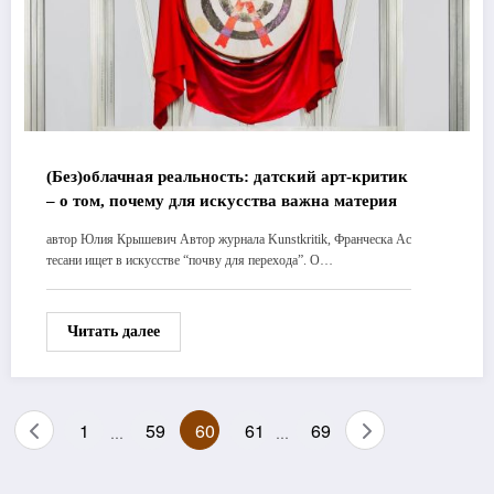
(Без)облачная реальность: датский арт-критик
– о том, почему для искусства важна материя
автор Юлия Крышевич Автор журнала Kunstkritik, Франческа Ас
тесани ищет в искусстве “почву для перехода”. О…
Читать далее
Пагинация
1
59
60
61
69
…
…
записей