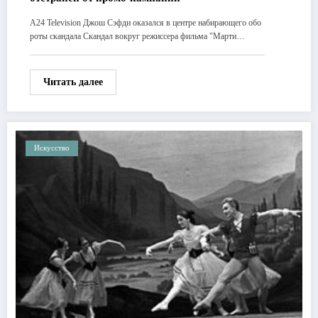
A24 Television Джош Сэфди оказался в центре набирающего обо
роты скандала Скандал вокруг режиссера фильма "Марти…
Читать далее
Искусство