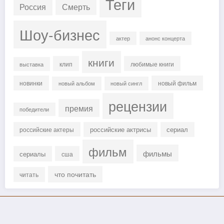
Теги
Россия
Смерть
Шоу-бизнес
актер
анонс концерта
книги
клип
любимые книги
выставка
новинки
новый фильм
новый альбом
новый сингл
рецензии
премия
победители
российские актрисы
сериал
российские актеры
фильм
фильмы
сериалы
сша
что почитать
читать