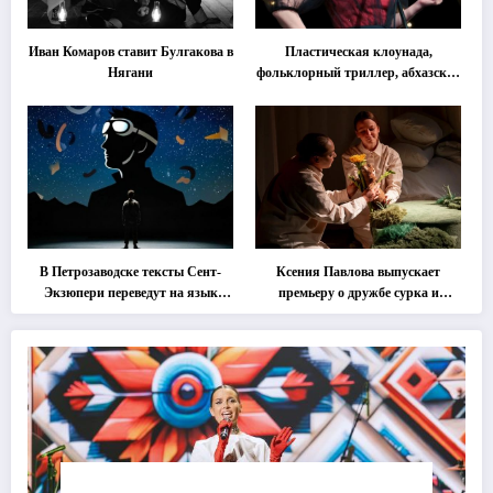
Иван Комаров ставит Булгакова в
Пластическая клоунада,
Нягани
фольклорный триллер, абхазская
классика … Что покажут на
втором этапе фестиваля
«Монокль»
В Петрозаводске тексты Сент-
Ксения Павлова выпускает
Экзюпери переведут на язык
премьеру о дружбе сурка и
современной хореографии
одуванчика