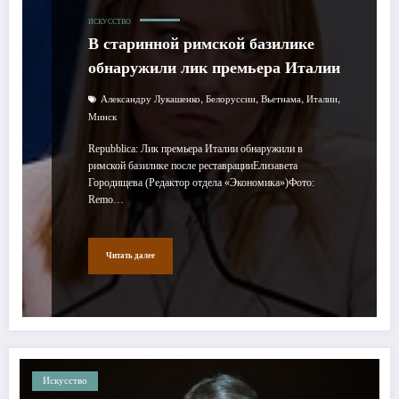
ИСКУССТВО
В старинной римской базилике
обнаружили лик премьера Италии
,
,
,
,
Александру Лукашенко
Белоруссии
Вьетнама
Италии
Минск
Repubblica: Лик премьера Италии обнаружили в
римской базилике после реставрацииЕлизавета
Городищева (Редактор отдела «Экономика»)Фото:
Remo…
Читать далее
Искусство