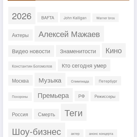
2026
BAFTA
John Kalligan
Warner bros
Алексей Мажаев
Актеры
Кино
Знаменитости
Видео новости
Кто сегодня умер
Константин Богомолов
Музыка
Москва
Петербург
Олимпиада
Премьера
РФ
Режиссеры
Похороны
Теги
Россия
Смерть
Шоу-бизнес
актер
анонс концерта