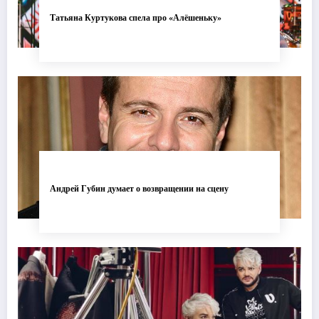
Татьяна Куртукова спела про «Алёшеньку»
Андрей Губин думает о возвращении на сцену