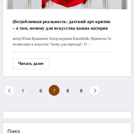
(Без)облачная реальность: датский арт-критик
– о том, почему для искусства важна материя
автор Юлия Крышевич Автор журнала Kunstkritik, Франческа Ас
тесани ищет в искусстве “почву для перехода”. О…
Читать далее
Пагинация
1
6
7
8
9
…
записей
Поиск