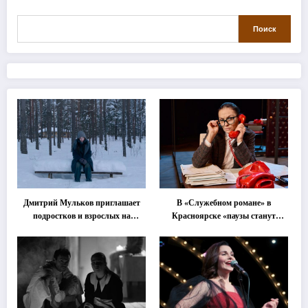
Поиск
Дмитрий Мульков приглашает
В «Служебном романе» в
подростков и взрослых на
Красноярске «паузы станут
«спектакль-солостальгию»
важнее слов»