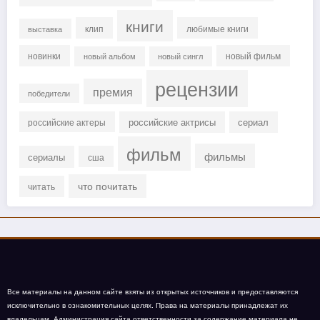
книги
клип
любимые книги
выставка
новинки
новый фильм
новый альбом
новый сингл
рецензии
премия
победители
российские актрисы
сериал
российские актеры
фильм
фильмы
сериалы
сша
что почитать
читать
Все материалы на данном сайте взяты из открытых источников и предоставляются
исключительно в ознакомительных целях. Права на материалы принадлежат их
владельцам. Администрация сайта ответственности за содержание материала не