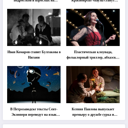
подростков и взрослых на
Красноярске «паузы станут
«спектакль-солостальгию»
важнее слов»
Иван Комаров ставит Булгакова в
Пластическая клоунада,
Нягани
фольклорный триллер, абхазская
классика … Что покажут на
втором этапе фестиваля
«Монокль»
В Петрозаводске тексты Сент-
Ксения Павлова выпускает
Экзюпери переведут на язык
премьеру о дружбе сурка и
современной хореографии
одуванчика