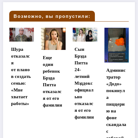
Возможно, вы пропустили:
ра
Сын
Стала
азалс
Брэда
Еще
известна
Питта
один
судьба
плано
24-
Админис
ребенок
потеряв
оздать
летний
тратор
Брэда
шей
ью:
Мэддокс
«Додо»
Питта
память
не
официал
покинул
отказалс
в Таилан
тает
ьно
а
я от его
де
оты»
отказалс
пиццери
фамилии
участни
я от его
ю на
ы
фамилии
фоне
«Дома-2
скандала
с