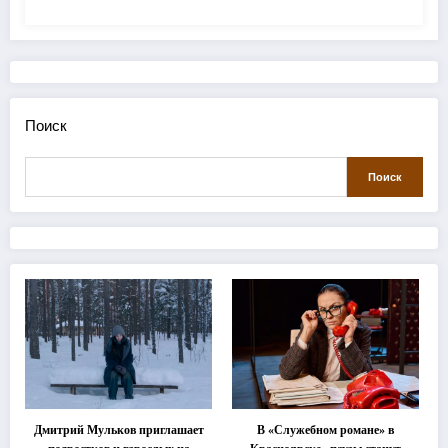
Поиск
Поиск
Дмитрий Мульков приглашает
В «Служебном романе» в