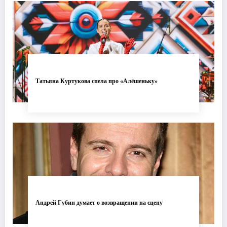
Татьяна Куртукова спела про «Алёшеньку»
Андрей Губин думает о возвращении на сцену