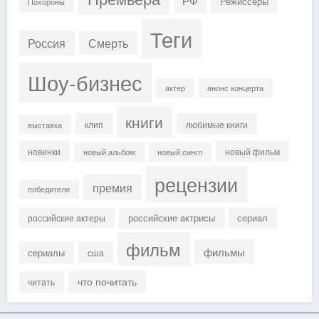
РФ
Режиссеры
Похороны
Теги
Россия
Смерть
Шоу-бизнес
актер
анонс концерта
книги
клип
любимые книги
выставка
новинки
новый фильм
новый альбом
новый сингл
рецензии
премия
победители
российские актрисы
сериал
российские актеры
фильм
фильмы
сериалы
сша
что почитать
читать