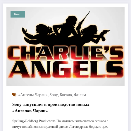
Кино
,
,
,
«Ангелы Чарли»
Sony
Боевик
Фильм
Sony запускает в производство новых
«Ангелов Чарли»
Spelling-Goldberg Productions По мотивам знаменитого сериала с
нимут новый полнометражный фильм Легендарные борцы с прес