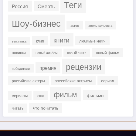
Теги
Россия
Смерть
Шоу-бизнес
актер
анонс концерта
книги
клип
любимые книги
выставка
новинки
новый фильм
новый альбом
новый сингл
рецензии
премия
победители
российские актрисы
сериал
российские актеры
фильм
фильмы
сериалы
сша
что почитать
читать