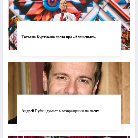
Татьяна Куртукова спела про «Алёшеньку»
Андрей Губин думает о возвращении на сцену