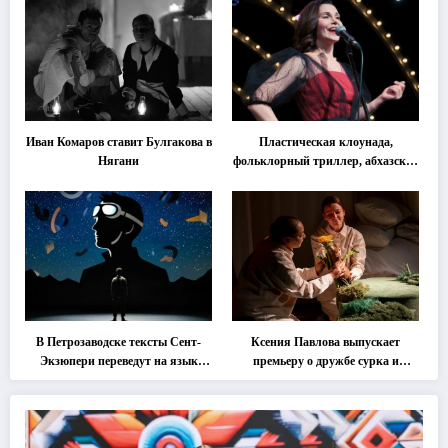
Иван Комаров ставит Булгакова в
Пластическая клоунада,
Нягани
фольклорный триллер, абхазская
классика … Что покажут на
втором этапе фестиваля
«Монокль»
В Петрозаводске тексты Сент-
Ксения Павлова выпускает
Экзюпери переведут на язык
премьеру о дружбе сурка и
современной хореографии
одуванчика