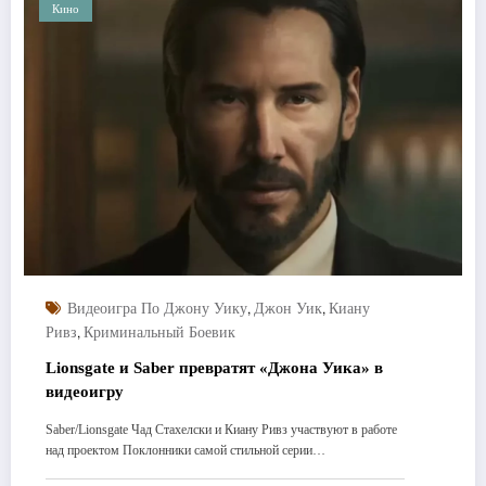
Кино
,
,
Видеоигра По Джону Уику
Джон Уик
Киану
,
Ривз
Криминальный Боевик
Lionsgate и Saber превратят «Джона Уика» в
видеоигру
Saber/Lionsgate Чад Стахелски и Киану Ривз участвуют в работе
над проектом Поклонники самой стильной серии…