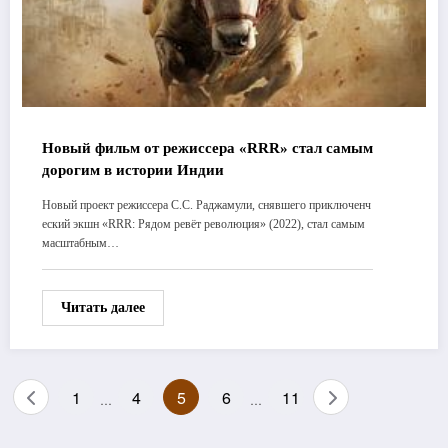
Новый фильм от режиссера «RRR» стал самым
дорогим в истории Индии
Новый проект режиссера С.С. Раджамули, снявшего приключенч
еский экшн «RRR: Рядом ревёт революция» (2022), стал самым
масштабным…
Читать далее
Пагинация
1
4
5
6
11
…
…
записей