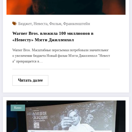
,
,
,
Бюджет
Невеста
Фильм
Франкенштейн
Warner Bros. вложила 100 миллионов в
«Невесту» Мэгги Джилленхол
Warner Bros. Масштабные пересъемки потребовали значительног
о увеличения бюджета Новый фильм Мэгги Джилленхол "Невест
а" превращается в…
Читать далее
Кино