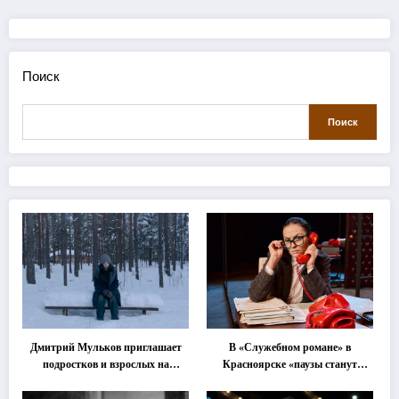
Поиск
Поиск
Дмитрий Мульков приглашает
В «Служебном романе» в
подростков и взрослых на
Красноярске «паузы станут
«спектакль-солостальгию»
важнее слов»