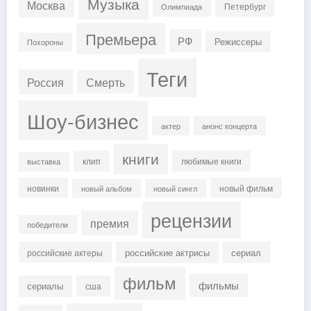
Музыка
Москва
Петербург
Олимпиада
Премьера
РФ
Режиссеры
Похороны
Теги
Россия
Смерть
Шоу-бизнес
актер
анонс концерта
книги
клип
любимые книги
выставка
новинки
новый фильм
новый альбом
новый сингл
рецензии
премия
победители
российские актрисы
сериал
российские актеры
фильм
фильмы
сериалы
сша