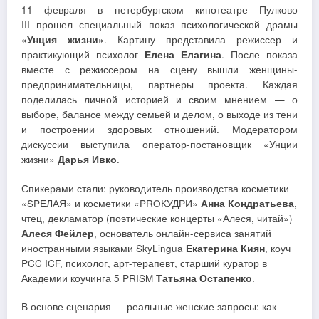
11 февраля в петербургском кинотеатре Пулково
III прошел специальный показ психологической драмы
«Унция жизни»
. Картину представила режиссер и
практикующий психолог
Елена Елагина
. После показа
вместе с режиссером на сцену вышли женщины-
предпринимательницы, партнеры проекта. Каждая
поделилась личной историей и своим мнением — о
выборе, балансе между семьей и делом, о выходе из тени
и построении здоровых отношений. Модератором
дискуссии выступила оператор-постановщик «Унции
жизни»
Дарья Ивко
.
Спикерами стали: руководитель производства косметики
«SPEЛАЯ» и косметики «PROКУДРИ»
Анна Кондратьева
,
чтец, декламатор (поэтические концерты «Алеся, читай»)
Алеся Фейлер
, основатель онлайн-сервиса занятий
иностранными языками SkyLingua
Екатерина Киян
, коуч
PCC ICF, психолог, арт-терапевт, старший куратор в
Академии коучинга 5 PRISM
Татьяна Остапенко
.
В основе сценария — реальные женские запросы: как