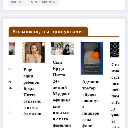
что почитать
читать
Возможно, вы пропустили:
Сын
Стала
Брэда
Еще
известна
Питта
один
судьба
24-
Админис
ребенок
потеряв
летний
тратор
Брэда
шей
Мэддокс
«Додо»
Питта
память
официал
покинул
отказалс
в Таилан
ьно
а
я от его
де
отказалс
пиццери
фамилии
участниц
я от его
ю на
ы
фамилии
фоне
«Дома-2»