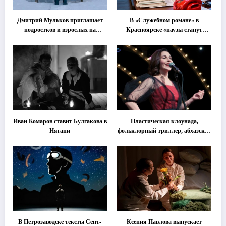
Дмитрий Мульков приглашает
В «Служебном романе» в
подростков и взрослых на
Красноярске «паузы станут
«спектакль-солостальгию»
важнее слов»
Иван Комаров ставит Булгакова в
Пластическая клоунада,
Нягани
фольклорный триллер, абхазская
классика … Что покажут на
втором этапе фестиваля
«Монокль»
В Петрозаводске тексты Сент-
Ксения Павлова выпускает