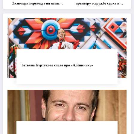
Экзюпери переведут на язык
премьеру о дружбе сурка и
современной хореографии
одуванчика
Татьяна Куртукова спела про «Алёшеньку»