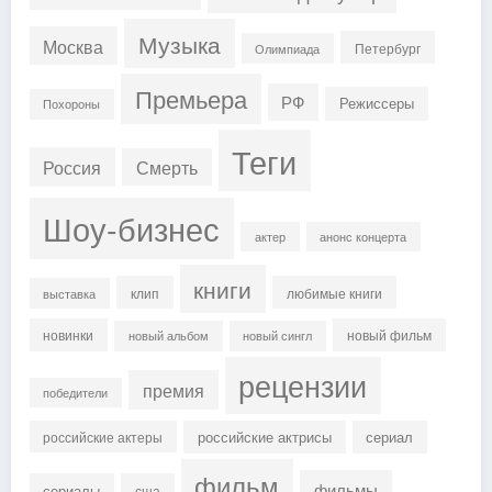
Музыка
Москва
Петербург
Олимпиада
Премьера
РФ
Режиссеры
Похороны
Теги
Россия
Смерть
Шоу-бизнес
актер
анонс концерта
книги
клип
любимые книги
выставка
новинки
новый фильм
новый альбом
новый сингл
рецензии
премия
победители
российские актрисы
сериал
российские актеры
фильм
фильмы
сериалы
сша