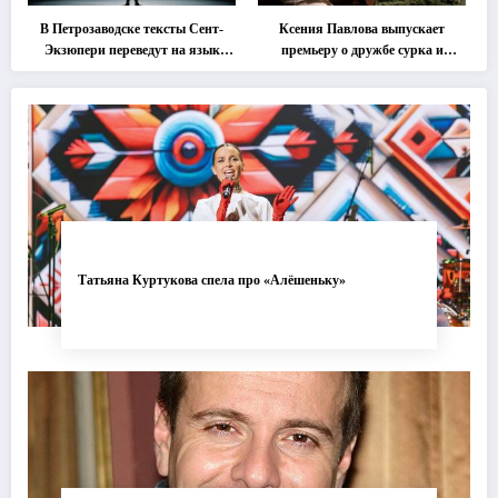
В Петрозаводске тексты Сент-
Ксения Павлова выпускает
Экзюпери переведут на язык
премьеру о дружбе сурка и
современной хореографии
одуванчика
Татьяна Куртукова спела про «Алёшеньку»