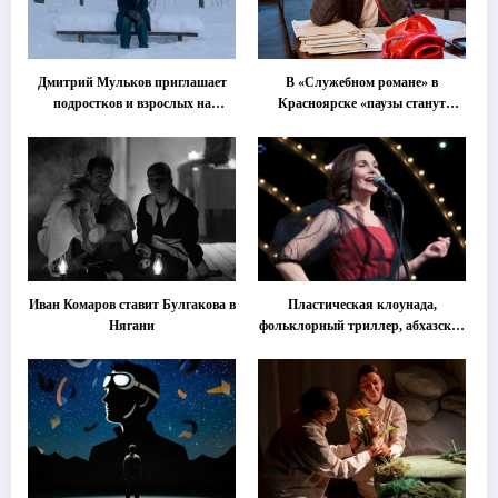
Дмитрий Мульков приглашает
В «Служебном романе» в
подростков и взрослых на
Красноярске «паузы станут
«спектакль-солостальгию»
важнее слов»
Иван Комаров ставит Булгакова в
Пластическая клоунада,
Нягани
фольклорный триллер, абхазская
классика … Что покажут на
втором этапе фестиваля
«Монокль»