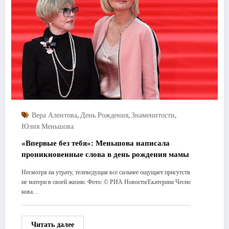
,
,
,
Вера Алентова
День Рождения
Знаменитости
Юлия Меньшова
«Впервые без тебя»: Меньшова написала
проникновенные слова в день рождения мамы
Несмотря на утрату, телеведущая все сильнее ощущает присутств
ие матери в своей жизни. Фото: © РИА Новости/Екатерина Чесно
кова…
Читать далее