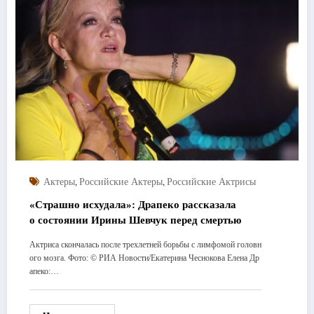
,
,
Актеры
Российские Актеры
Российские Актрисы
«Страшно исхудала»: Драпеко рассказала
о состоянии Ирины Шевчук перед смертью
Актриса скончалась после трехлетней борьбы с лимфомой головн
ого мозга. Фото: © РИА Новости/Екатерина Чеснокова Елена Др
апеко:…