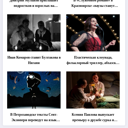
Дмитрий Мульков приглашает
В «Служебном романе» в
подростков и взрослых на
Красноярске «паузы станут
«спектакль-солостальгию»
важнее слов»
Иван Комаров ставит Булгакова в
Пластическая клоунада,
Нягани
фольклорный триллер, абхазская
классика … Что покажут на
втором этапе фестиваля
«Монокль»
В Петрозаводске тексты Сент-
Ксения Павлова выпускает
Экзюпери переведут на язык
премьеру о дружбе сурка и
современной хореографии
одуванчика