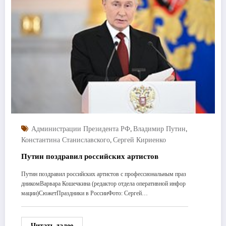
,
,
Администрации Президента РФ
Владимир Путин
,
Константина Станиславского
Сергей Кириенко
Путин поздравил российских артистов
Путин поздравил российских артистов с профессиональным праз
дникомВарвара Кошечкина (редактор отдела оперативной инфор
мации)СюжетПраздники в РоссииФото: Сергей…
Читать далее