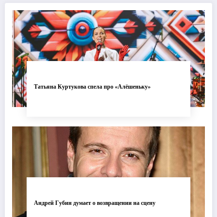
Татьяна Куртукова спела про «Алёшеньку»
Андрей Губин думает о возвращении на сцену