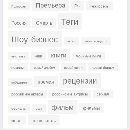
Премьера
РФ
Режиссеры
Похороны
Теги
Россия
Смерть
Шоу-бизнес
актер
анонс концерта
книги
клип
любимые книги
выставка
новинки
новый фильм
новый альбом
новый сингл
рецензии
премия
победители
российские актрисы
сериал
российские актеры
фильм
фильмы
сериалы
сша
что почитать
читать