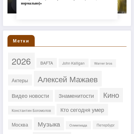
нормально)»
Метки
2026
BAFTA
John Kalligan
Warner bros
Алексей Мажаев
Актеры
Кино
Знаменитости
Видео новости
Кто сегодня умер
Константин Богомолов
Музыка
Москва
Петербург
Олимпиада