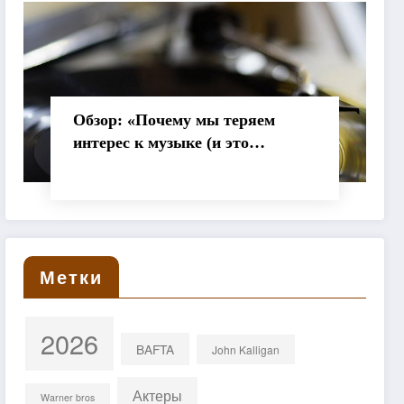
Обзор: «Почему мы теряем
интерес к музыке (и это
нормально)»
Метки
2026
BAFTA
John Kalligan
Актеры
Warner bros