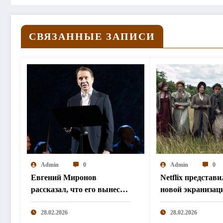
СВЯЗАННЫЕ ЗАПИСИ
Admin
0
Admin
0
Евгений Миронов
Netflix представи
рассказал, что его вынесут
новой экранизац
в гробу на сцену фестиваля
«Гордости и
в Колумбии
28.02.2026
предубеждения»
28.02.2026