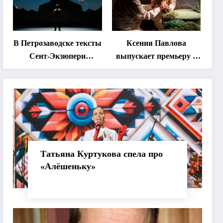
«Монокль»
В Петрозаводске тексты
Ксения Павлова
Сент-Экзюпери
выпускает премьеру о
переведут на язык
дружбе сурка и
современной
одуванчика
хореографии
Татьяна Куртукова спела про
«Алёшеньку»