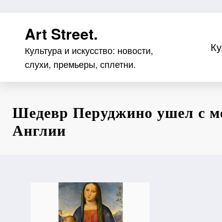
Перейти
Art Street.
к
содержимому
Ку
Культура и искусство: новости,
слухи, премьеры, сплетни.
Шедевр Перуджино ушел с м
Англии