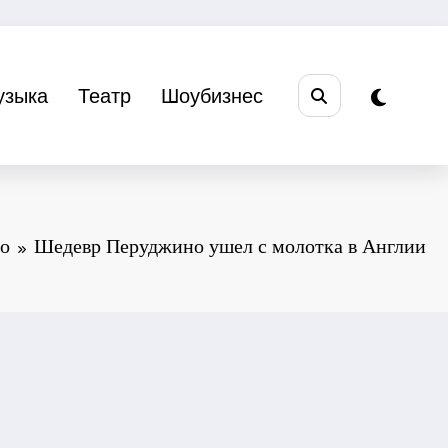
узыка
Театр
Шоубизнес
во
Шедевр Перуджино ушел с молотка в Англии