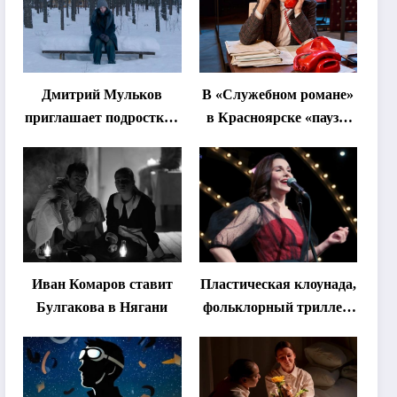
Дмитрий Мульков
В «Служебном романе»
приглашает подростков
в Красноярске «паузы
и взрослых на
станут важнее слов»
«спектакль-
солостальгию»
Иван Комаров ставит
Пластическая клоунада,
Булгакова в Нягани
фольклорный триллер,
абхазская классика …
Что покажут на втором
этапе фестиваля