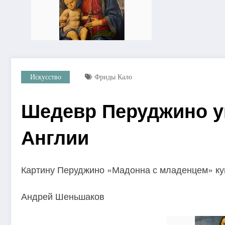
Искусство
Фриды Кало
Шедевр Перуджино у
Англии
Картину Перуджино «Мадонна с младенцем» куп
Андрей Шеньшаков