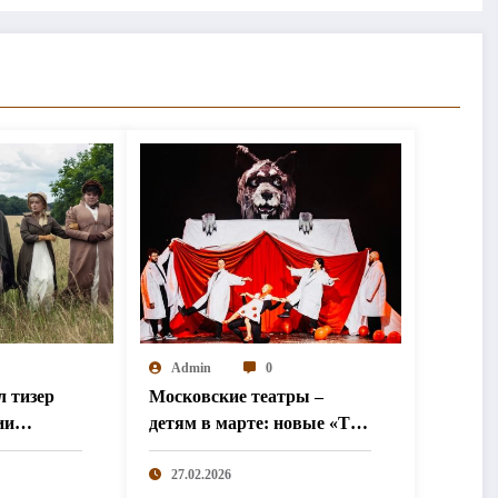
Admin
0
л тизер
Московские театры –
ии
детям в марте: новые «Три
поросенка», любимая
«Элли» и «Простодурсен»
27.02.2026