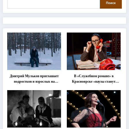
Поиск
Дмитрий Мульков приглашает
В «Служебном романе» в
подростков и взрослых на
Красноярске «паузы станут
«спектакль-солостальгию»
важнее слов»