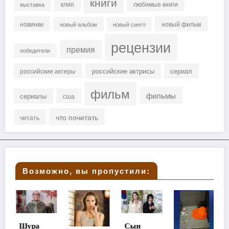
книги
клип
любимые книги
выставка
новинки
новый фильм
новый альбом
новый сингл
рецензии
премия
победители
российские актрисы
сериал
российские актеры
фильм
фильмы
сериалы
сша
что почитать
читать
Возможно, вы пропустили:
ура
Сын