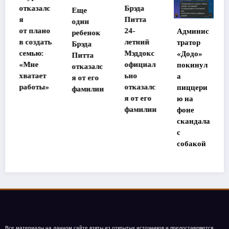
Стала
тказалс
Брэда
Еще
извест
Питта
один
судьба
т плано
24-
Админис
ребенок
потер
 создать
летний
тратор
Брэда
шей
емью:
Мэддокс
«Додо»
Питта
памят
Мне
официал
покинул
отказалс
в Таи
ватает
ьно
а
я от его
де
аботы»
отказалс
пиццери
фамилии
участ
я от его
ю на
ы
фамилии
фоне
«Дома
скандала
с
собакой
Все материалы на данном сайте взяты из открытых источников и предоставляются