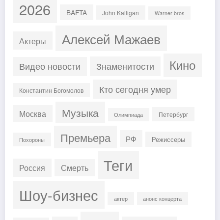
2026
BAFTA
John Kalligan
Warner bros
Алексей Мажаев
Актеры
Кино
Знаменитости
Видео новости
Кто сегодня умер
Константин Богомолов
Музыка
Москва
Петербург
Олимпиада
Премьера
РФ
Режиссеры
Похороны
Теги
Россия
Смерть
Шоу-бизнес
актер
анонс концерта