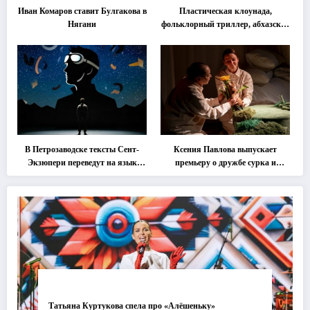
Иван Комаров ставит Булгакова в
Пластическая клоунада,
Нягани
фольклорный триллер, абхазская
классика … Что покажут на
втором этапе фестиваля
«Монокль»
В Петрозаводске тексты Сент-
Ксения Павлова выпускает
Экзюпери переведут на язык
премьеру о дружбе сурка и
современной хореографии
одуванчика
Татьяна Куртукова спела про «Алёшеньку»