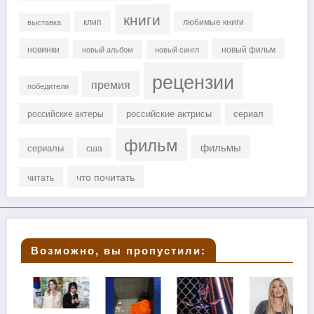
книги
клип
любимые книги
выставка
новинки
новый фильм
новый альбом
новый сингл
рецензии
премия
победители
российские актрисы
сериал
российские актеры
фильм
фильмы
сериалы
сша
что почитать
читать
Возможно, вы пропустили: