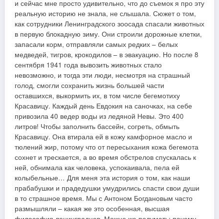
и сейчас мне просто удивительно, что до съемок я про эту
реальную историю не знала, не слышала. Сюжет о том,
как сотрудники Ленинградского зоосада спасали животных
в первую блокадную зиму. Они строили дорожные клетки,
запасали корм, отправляли самых редких – белых
медведей, тигров, крокодилов – в эвакуацию. Но после 8
сентября 1941 года вывозить животных стало
невозможно, и тогда эти люди, несмотря на страшный
голод, смогли сохранить жизнь большей части
оставшихся, выкормить их, в том числе бегемотиху
Красавицу. Каждый день Евдокия на саночках, на себе
привозила 40 ведер воды из ледяной Невы. Это 400
литров! Чтобы заполнить бассейн, согреть, обмыть
Красавицу. Она втирала ей в кожу камфорное масло и
тюлений жир, потому что от пересыхания кожа бегемота
сохнет и трескается, а во время обстрелов спускалась к
ней, обнимала как человека, успокаивала, пела ей
колыбельные… Для меня эта история о том, как наши
прабабушки и прадедушки умудрились спасти свои души
в то страшное время. Мы с Антоном Богдановым часто
размышляли – какая же это особенная, высшая
философия ленинградцев. Можно же подумать: почему