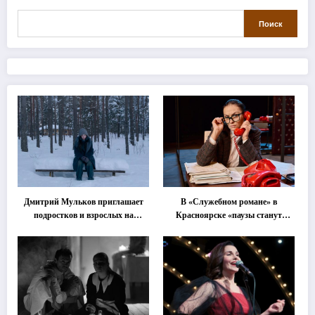
Поиск
Дмитрий Мульков приглашает
В «Служебном романе» в
подростков и взрослых на
Красноярске «паузы станут
«спектакль-солостальгию»
важнее слов»