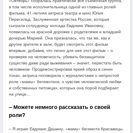
«Октябрь» собралась практически вся съемочная группа,
в том числе исполнительница одной из главных ролей
фильма, 41-летняя актриса театра и кино Юлия
Пересильд. Заслуженная артистка России, которая
сыграла сотрудницу зоосада Евдокию Ивановну,
появилась на красной дорожке с родителями и младшей
дочерью Марией. Она призналась, что так же, как и
другие зрители в зале, будет смотреть этот фильм
впервые, добавив, что лично для нее этот фильм – о
проверке на человечность: убивать беззащитное
существо даже ради выживания – значит, перестать быть
человеком. Продемонстрировав яркий образ в синих
тонах, актриса поговорила с журналистами о непростой
роли «мамы» бегемотихи, о чувстве человеческой любви
и собственных питомцах, которых она порой подбирает
на улице…
– Можете немного рассказать о своей
роли?
– Я играю Евдокию Дашину, «маму» бегемота Красавицы,