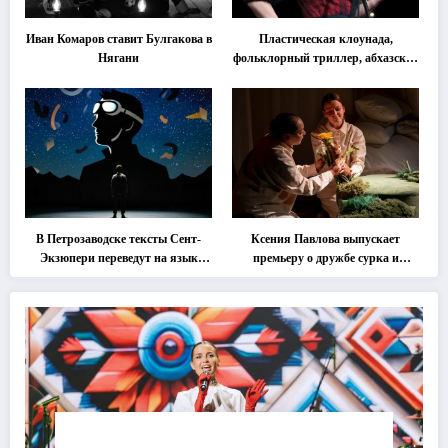
Иван Комаров ставит Булгакова в
Пластическая клоунада,
Нягани
фольклорный триллер, абхазская
классика … Что покажут на
втором этапе фестиваля
«Монокль»
В Петрозаводске тексты Сент-
Ксения Павлова выпускает
Экзюпери переведут на язык
премьеру о дружбе сурка и
современной хореографии
одуванчика