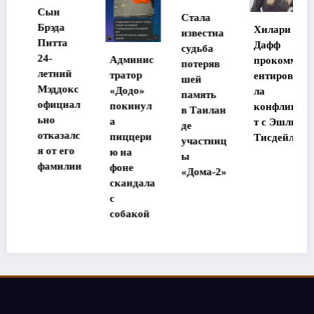
Мэтт
Стала
Диллон
а
Хилари
известна
станет
а
Дафф
судьба
главным
Админис
прокомм
потеряв
героем
ий
тратор
ентирова
шей
ремейка
окс
«Додо»
ла
память
«Великол
иал
покинул
конфлик
в Таилан
епной
а
т с Эшли
де
семерки»
залс
пиццери
Тисдейл
участниц
его
ю на
ы
илии
фоне
«Дома-2»
скандала
с
собакой