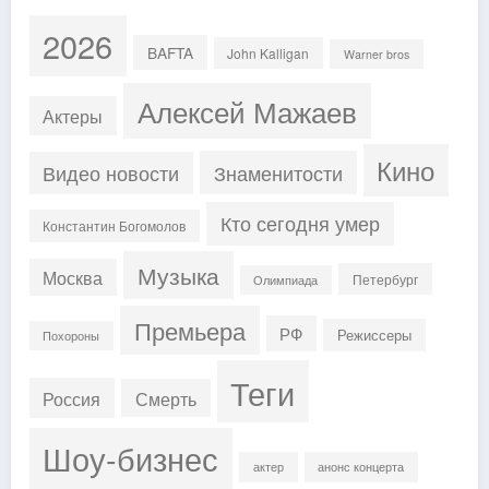
2026
BAFTA
John Kalligan
Warner bros
Алексей Мажаев
Актеры
Кино
Знаменитости
Видео новости
Кто сегодня умер
Константин Богомолов
Музыка
Москва
Петербург
Олимпиада
Премьера
РФ
Режиссеры
Похороны
Теги
Россия
Смерть
Шоу-бизнес
актер
анонс концерта