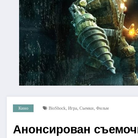
,
,
,
Кино
BioShock
Игра
Съемки
Фильм
Анонсирован съемоч