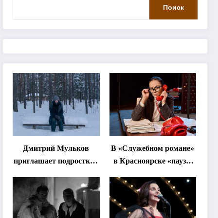
Поиск
Дмитрий Мульков
В «Служебном романе»
приглашает подростков
в Красноярске «паузы
и взрослых на
станут важнее слов»
«спектакль-
солостальгию»