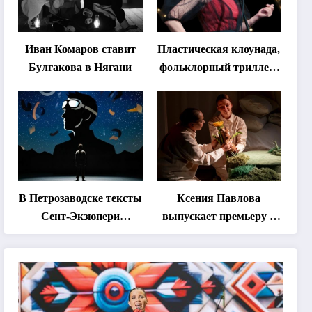
Иван Комаров ставит
Пластическая клоунада,
Булгакова в Нягани
фольклорный триллер,
абхазская классика …
Что покажут на втором
этапе фестиваля
«Монокль»
В Петрозаводске тексты
Ксения Павлова
Сент-Экзюпери
выпускает премьеру о
переведут на язык
дружбе сурка и
современной
одуванчика
хореографии