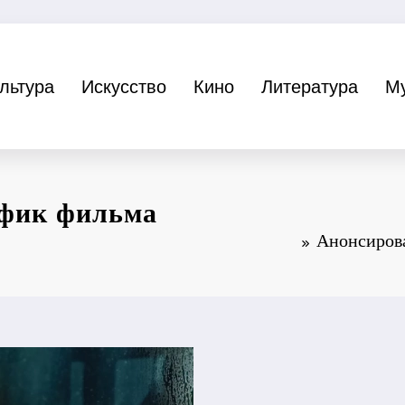
льтура
Искусство
Кино
Литература
М
афик фильма
Анонсирова