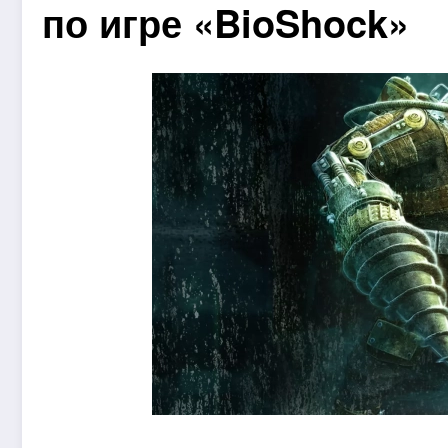
по игре «BioShock»