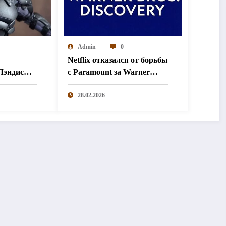
Admin
0
Netflix отказался от борьбы
Лэндис
с Paramount за Warner
росок
Bros. Discovery
28.02.2026