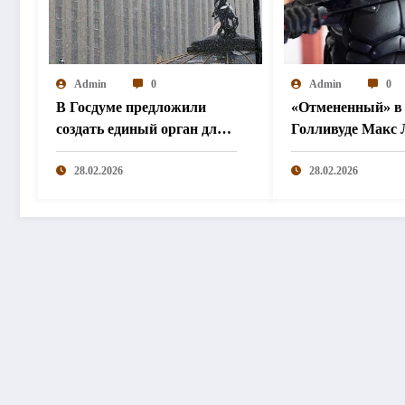
Admin
0
Admin
0
В Госдуме предложили
«Отмененный» в
создать единый орган для
Голливуде Макс 
борьбы с деструктивным
перезапустит «Б
контентом
28.02.2026
Кобры»
28.02.2026