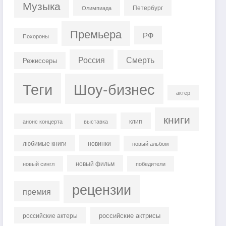
Музыка
Петербург
Олимпиада
Премьера
РФ
Похороны
Россия
Смерть
Режиссеры
Теги
Шоу-бизнес
актер
книги
клип
анонс концерта
выставка
любимые книги
новинки
новый альбом
новый фильм
новый сингл
победители
рецензии
премия
российские актрисы
российские актеры