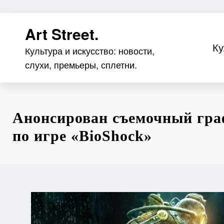
Перейти
Art Street.
к
содержимому
Ку
Культура и искусство: новости,
слухи, премьеры, сплетни.
Анонсирован съемочный гр
по игре «BioShock»