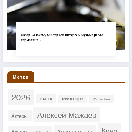
Обзор: «Почему мы теряем интерес к музыке (и это
нормально)»
Метки
2026
BAFTA
John Kalligan
Warner bros
Алексей Мажаев
Актеры
Кино
Знаменитости
Видео новости