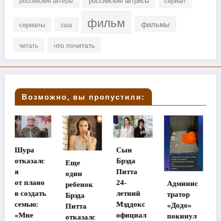
российские актрисы
сериал
российские актеры
фильм
фильмы
сериалы
сша
что почитать
читать
Возможно, вы пропустили:
Сын
Стала
с
Брэда
Еще
известна
Питта
один
судьба
о
24-
Админис
ребенок
потеряв
ь
летний
тратор
Брэда
шей
Мэддокс
«Додо»
Питта
память
официал
покинул
отказалс
в Таилан