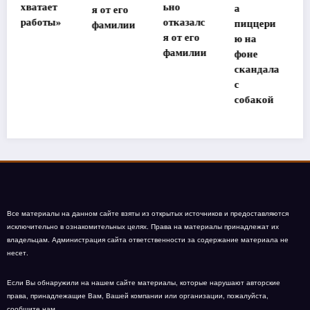
ьно
а
я от его
де
отказалс
пиццери
фамилии
участниц
я от его
ю на
ы
фамилии
фоне
«Дома-2»
скандала
с
собакой
Все материалы на данном сайте взяты из открытых источников и предоставляются
исключительно в ознакомительных целях. Права на материалы принадлежат их
владельцам. Администрация сайта ответственности за содержание материала не
несет.
Если Вы обнаружили на нашем сайте материалы, которые нарушают авторские
права, принадлежащие Вам, Вашей компании или организации, пожалуйста,
сообщите нам.