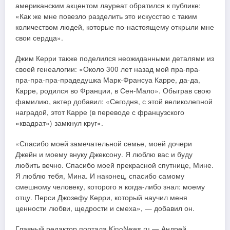
американским акцентом лауреат обратился к публике:
«Как же мне повезло разделить это искусство с таким
количеством людей, которые по-настоящему открыли мне
свои сердца».
Джим Керри также поделился неожиданными деталями из
своей генеалогии: «Около 300 лет назад мой пра-пра-
пра-пра-пра-прадедушка Марк-Франсуа Карре, да-да,
Карре, родился во Франции, в Сен-Мало». Обыграв свою
фамилию, актер добавил: «Сегодня, с этой великолепной
наградой, этот Карре (в переводе с французского
«квадрат») замкнул круг».
«Спасибо моей замечательной семье, моей дочери
Джейн и моему внуку Джексону. Я люблю вас и буду
любить вечно. Спасибо моей прекрасной спутнице, Мине.
Я люблю тебя, Мина. И наконец, спасибо самому
смешному человеку, которого я когда-либо знал: моему
отцу. Перси Джозефу Керри, который научил меня
ценности любви, щедрости и смеха», — добавил он.
Главный редактор портала KinoNews.ru — Андрей