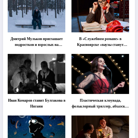
Дмитрий Мульков приглашает
В «Служебном романе» в
подростков и взрослых на
Красноярске «паузы станут
«спектакль-солостальгию»
важнее слов»
Иван Комаров ставит Булгакова в
Пластическая клоунада,
Нягани
фольклорный триллер, абхазская
классика … Что покажут на
втором этапе фестиваля
«Монокль»