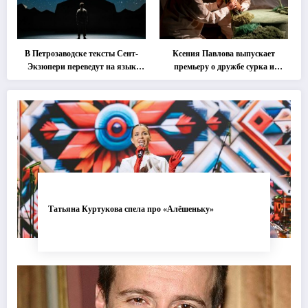
В Петрозаводске тексты Сент-
Ксения Павлова выпускает
Экзюпери переведут на язык
премьеру о дружбе сурка и
современной хореографии
одуванчика
Татьяна Куртукова спела про «Алёшеньку»