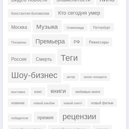
Кто сегодня умер
Константин Богомолов
Музыка
Москва
Петербург
Олимпиада
Премьера
РФ
Режиссеры
Похороны
Теги
Россия
Смерть
Шоу-бизнес
актер
анонс концерта
книги
клип
любимые книги
выставка
новинки
новый фильм
новый альбом
новый сингл
рецензии
премия
победители