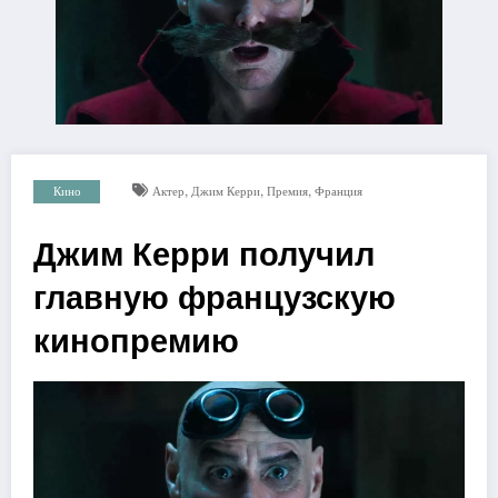
,
,
,
Кино
Актер
Джим Керри
Премия
Франция
Джим Керри получил
главную французскую
кинопремию