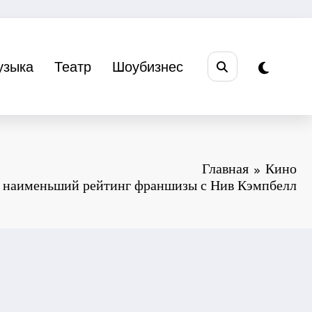
узыка
Театр
Шоубизнес
Главная
Кино
л наименьший рейтинг франшизы с Нив Кэмпбелл