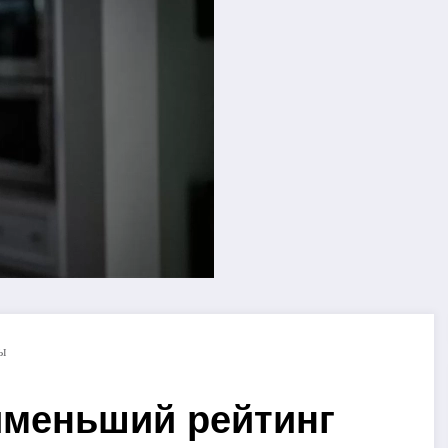
ы
именьший рейтинг