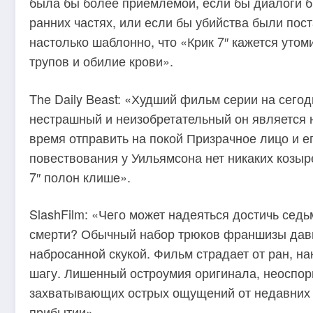
была бы более приемлемой, если бы диалоги б
ранних частях, или если бы убийства были по
настолько шаблонно, что «Крик 7″ кажется уто
трупов и обилие крови».
The Daily Beast: «Худший фильм серии на сег
нестрашный и неизобретательный он является 
время отправить на покой Призрачное лицо и е
повествования у Уильямсона нет никаких козыре
7″ полон клише».
SlashFilm: «Чего может надеяться достичь сед
смерти? Обычный набор трюков франшизы давно
набросанной скукой. Фильм страдает от ран, н
шагу. Лишенный остроумия оригинала, неоспор
захватывающих острых ощущений от недавних в
прибытии».