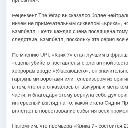
Рецензент The Wrap высказался более нейтраль
ничем не примечательным сиквелом «Крика», н
Кэмпбелл. Почти каждая сцена посвящена тому,
следствие, Кэмпбелл, поскольку эта серия все
По мнению UPI, «Крик 7» стал лучшим в франшиз
«сцены убийств поставлены с элегантной жесто
хоррорам вроде «Ужасающего», он значительно
гаражными воротами или телевизором из ориги
в том, что она отказалась от вычурных мета-к
части, и благодаря этому вернула себе дух ори
интересный взгляд на то, какой стала Сидни Пр
вплетает в повествование события всех проме
Напомним, что премьера «Крика 7» состоится 27