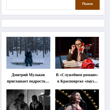
Поиск
Дмитрий Мульков
В «Служебном романе»
приглашает подростков
в Красноярске «паузы
и взрослых на
станут важнее слов»
«спектакль-
солостальгию»