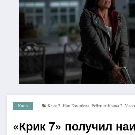
,
,
,
Кино
Крик 7
Нив Кэмпбелл
Рейтинг Крика 7
Ужас
«Крик 7» получил на