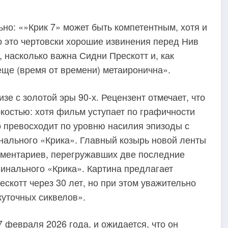
но: «»Крик 7» может быть компетентным, хотя и
о это чертовски хорошие извинения перед Нив
 насколько важна Сидни Прескотт и, как
 еще (время от времени) метаиронична».
е с золотой эры 90-х. Рецензент отмечает, что
костью: хотя фильм уступает по графичности
 превосходит по уровню насилия эпизоды с
нального «Крика». Главный козырь новой ленты
омментариев, перегружавших две последние
гинального «Крика». Картина предлагает
ескотт через 30 лет, но при этом уважительно
жуточных сиквелов».
 февраля 2026 года, и ожидается, что он