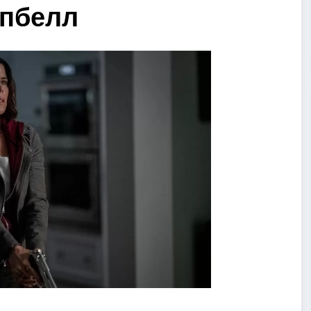
мпбелл