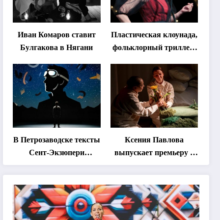
Иван Комаров ставит
Пластическая клоунада,
Булгакова в Нягани
фольклорный триллер,
абхазская классика …
Что покажут на втором
этапе фестиваля
«Монокль»
В Петрозаводске тексты
Ксения Павлова
Сент-Экзюпери
выпускает премьеру о
переведут на язык
дружбе сурка и
современной
одуванчика
хореографии