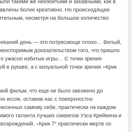
ыли такими же неизбитыми и забавными, как в
ставлены более креативно. Но происходящее
мительным, несмотря на большое количество
одняшний день — это потрясающе плохо… Вялый,
неоспоримым доказательством того, что пришло
го ужасно избитые игры… С точки зрения
й в рукаве, а с визуальной точки зрения «Крик
ьмой фильм, что еще не было заезжено до
 иссяк, оставив нас с поверхностно
анесенных самому себе, практически на каждом
имого таланта лучших сиквелов Уэса Крейвена и
озрождений, «Крик 7″ практически мертв по