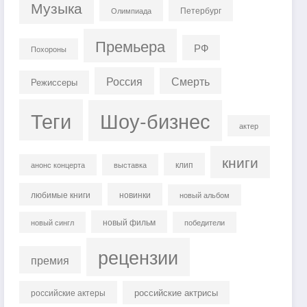
Музыка
Петербург
Олимпиада
Премьера
РФ
Похороны
Россия
Смерть
Режиссеры
Теги
Шоу-бизнес
актер
книги
клип
анонс концерта
выставка
любимые книги
новинки
новый альбом
новый фильм
новый сингл
победители
рецензии
премия
российские актрисы
российские актеры