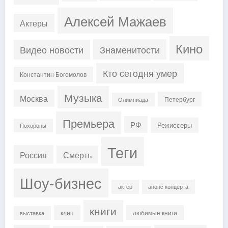
Алексей Мажаев
Актеры
Кино
Знаменитости
Видео новости
Кто сегодня умер
Константин Богомолов
Музыка
Москва
Петербург
Олимпиада
Премьера
РФ
Режиссеры
Похороны
Теги
Россия
Смерть
Шоу-бизнес
актер
анонс концерта
книги
клип
любимые книги
выставка