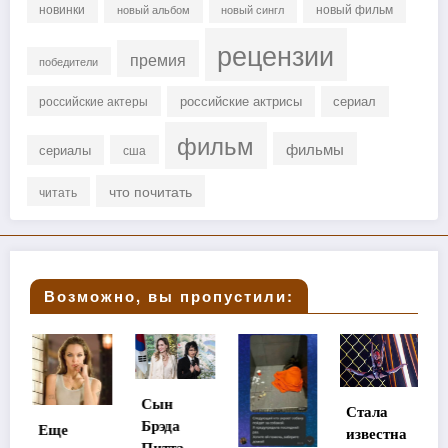
новинки
новый фильм
новый альбом
новый сингл
рецензии
премия
победители
российские актрисы
сериал
российские актеры
фильм
фильмы
сериалы
сша
что почитать
читать
Возможно, вы пропустили:
Сын
Стала
Брэда
Еще
известна
Питта