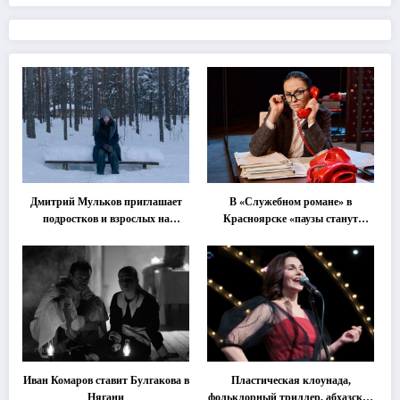
Дмитрий Мульков приглашает
В «Служебном романе» в
подростков и взрослых на
Красноярске «паузы станут
«спектакль-солостальгию»
важнее слов»
Иван Комаров ставит Булгакова в
Пластическая клоунада,
Нягани
фольклорный триллер, абхазская