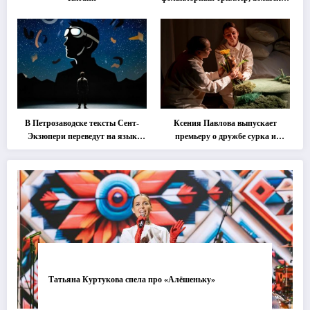
классика … Что покажут на
втором этапе фестиваля
«Монокль»
В Петрозаводске тексты Сент-
Ксения Павлова выпускает
Экзюпери переведут на язык
премьеру о дружбе сурка и
современной хореографии
одуванчика
Татьяна Куртукова спела про «Алёшеньку»