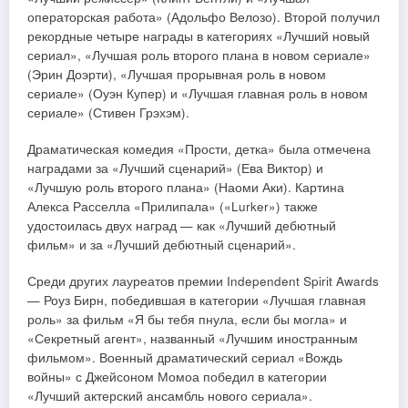
операторская работа» (Адольфо Велозо). Второй получил
рекордные четыре награды в категориях «Лучший новый
сериал», «Лучшая роль второго плана в новом сериале»
(Эрин Доэрти), «Лучшая прорывная роль в новом
сериале» (Оуэн Купер) и «Лучшая главная роль в новом
сериале» (Стивен Грэхэм).
Драматическая комедия «Прости, детка» была отмечена
наградами за «Лучший сценарий» (Ева Виктор) и
«Лучшую роль второго плана» (Наоми Аки). Картина
Алекса Расселла «Прилипала» («Lurker») также
удостоилась двух наград — как «Лучший дебютный
фильм» и за «Лучший дебютный сценарий».
Среди других лауреатов премии Independent Spirit Awards
— Роуз Бирн, победившая в категории «Лучшая главная
роль» за фильм «Я бы тебя пнула, если бы могла» и
«Секретный агент», названный «Лучшим иностранным
фильмом». Военный драматический сериал «Вождь
войны» с Джейсоном Момоа победил в категории
«Лучший актерский ансамбль нового сериала».