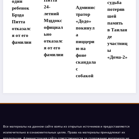
один
судьба
24-
Админис
ребенок
потеряв
летний
тратор
Брэда
шей
Мэддокс
«Додо»
Питта
память
официал
покинул
отказалс
в Таилан
ьно
а
я от его
де
отказалс
пиццери
фамилии
участниц
я от его
ю на
ы
фамилии
фоне
«Дома-2»
скандала
с
собакой
Все материалы на данном сайте взяты из открытых источников и предоставляются
исключительно в ознакомительных целях. Права на материалы принадлежат их
владельцам. Администрация сайта ответственности за содержание материала не