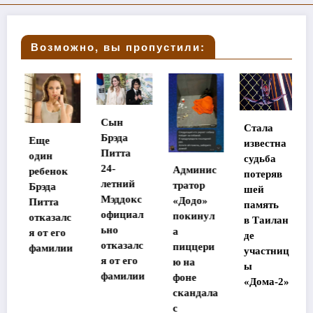
Возможно, вы пропустили:
Сын
Стала
Брэда
Еще
известна
Питта
один
судьба
24-
Админис
ребенок
потеряв
летний
тратор
Брэда
шей
Мэддокс
«Додо»
Питта
память
официал
покинул
отказалс
в Таилан
ьно
а
я от его
де
отказалс
пиццери
фамилии
участниц
я от его
ю на
ы
фамилии
фоне
«Дома-2»
скандала
с