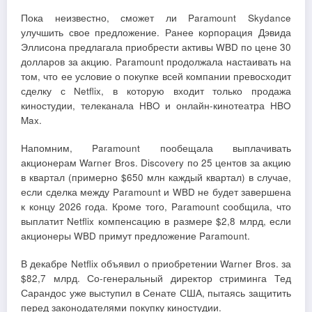
Пока неизвестно, сможет ли Paramount Skydance
улучшить свое предложение. Ранее корпорация Дэвида
Эллисона предлагала приобрести активы WBD по цене 30
долларов за акцию. Paramount продолжала настаивать на
том, что ее условие о покупке всей компании превосходит
сделку с Netflix, в которую входит только продажа
киностудии, телеканала HBO и онлайн-кинотеатра HBO
Max.
Напомним, Paramount пообещала выплачивать
акционерам Warner Bros. Discovery по 25 центов за акцию
в квартал (примерно $650 млн каждый квартал) в случае,
если сделка между Paramount и WBD не будет завершена
к концу 2026 года. Кроме того, Paramount сообщила, что
выплатит Netflix компенсацию в размере $2,8 млрд, если
акционеры WBD примут предложение Paramount.
В декабре Netflix объявил о приобретении Warner Bros. за
$82,7 млрд. Со-генеральный директор стриминга Тед
Сарандос уже выступил в Сенате США, пытаясь защитить
перед законодателями покупку киностудии.