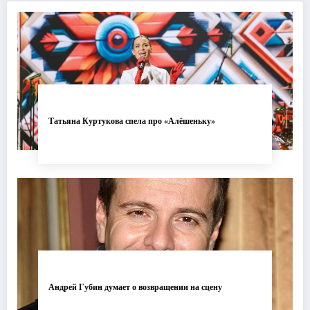
Татьяна Куртукова спела про «Алёшеньку»
Андрей Губин думает о возвращении на сцену