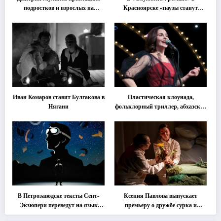
подростков и взрослых на
Красноярске «паузы станут
«спектакль-солостальгию»
важнее слов»
Иван Комаров ставит Булгакова в
Пластическая клоунада,
Нягани
фольклорный триллер, абхазская
классика … Что покажут на
втором этапе фестиваля
«Монокль»
В Петрозаводске тексты Сент-
Ксения Павлова выпускает
Экзюпери переведут на язык
премьеру о дружбе сурка и
современной хореографии
одуванчика