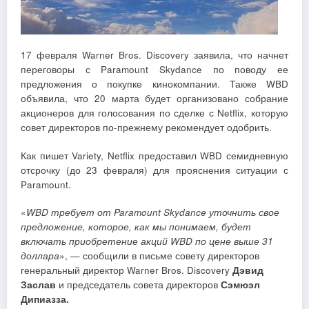
17 февраля Warner Bros. Discovery заявила, что начнет
переговоры с Paramount Skydance по поводу ее
предложения о покупке кинокомпании. Также WBD
объявила, что 20 марта будет организовано собрание
акционеров для голосования по сделке с Netflix, которую
совет директоров по-прежнему рекомендует одобрить.
Как пишет Variety, Netflix предоставил WBD семидневную
отсрочку (до 23 февраля) для прояснения ситуации с
Paramount.
«
WBD требует от Paramount Skydance уточнить свое
предложение, которое, как мы понимаем, будет
включать приобретение акций WBD по цене выше 31
доллара
», — сообщили в письме совету директоров
генеральный директор Warner Bros. Discovery
Дэвид
Заслав
и председатель совета директоров
Сэмюэл
Дипиазза.