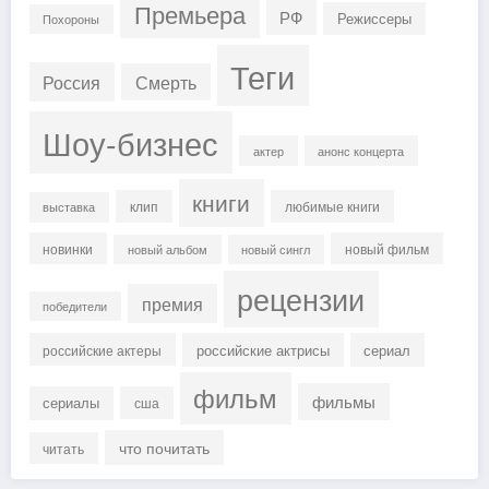
Премьера
РФ
Режиссеры
Похороны
Теги
Россия
Смерть
Шоу-бизнес
актер
анонс концерта
книги
клип
любимые книги
выставка
новинки
новый фильм
новый альбом
новый сингл
рецензии
премия
победители
российские актрисы
сериал
российские актеры
фильм
фильмы
сериалы
сша
что почитать
читать