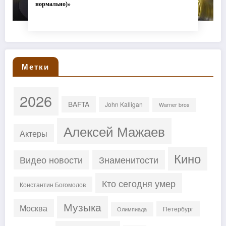
нормально)»
Метки
2026
BAFTA
John Kalligan
Warner bros
Алексей Мажаев
Актеры
Кино
Знаменитости
Видео новости
Кто сегодня умер
Константин Богомолов
Музыка
Москва
Петербург
Олимпиада