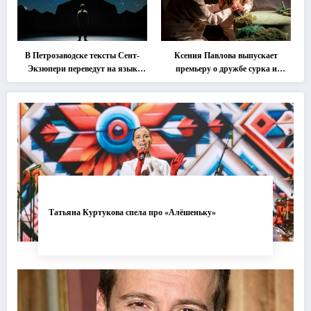
В Петрозаводске тексты Сент-
Ксения Павлова выпускает
Экзюпери переведут на язык
премьеру о дружбе сурка и
современной хореографии
одуванчика
Татьяна Куртукова спела про «Алёшеньку»