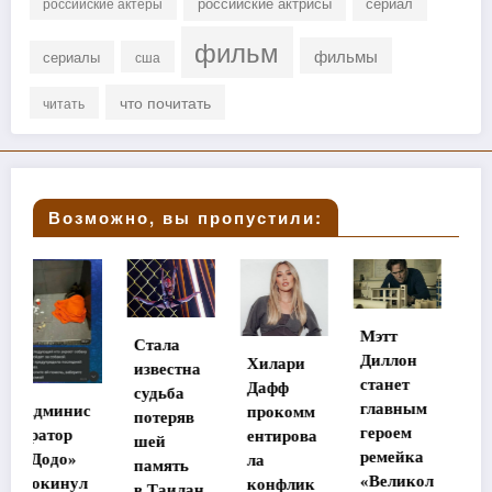
российские актрисы
сериал
российские актеры
фильм
фильмы
сериалы
сша
что почитать
читать
Возможно, вы пропустили:
Мэтт
Стала
Дочь
Диллон
Хилари
известна
Заворотн
станет
Дафф
судьба
юк
главным
прокомм
потеряв
вышла
героем
ентирова
шей
на связь
ремейка
ла
память
из Дубая:
«Великол
конфлик
в Таилан
«Около