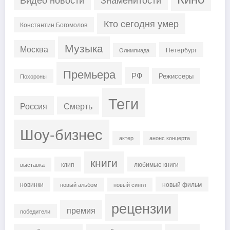
Кто сегодня умер
Константин Богомолов
Музыка
Москва
Петербург
Олимпиада
Премьера
РФ
Режиссеры
Похороны
Теги
Россия
Смерть
Шоу-бизнес
актер
анонс концерта
книги
клип
любимые книги
выставка
новинки
новый фильм
новый альбом
новый сингл
рецензии
премия
победители