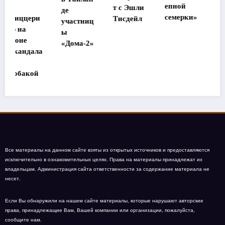
епной
т с Эшли
де
дома
семерки»
Тисдейл
участниц
взрыв»
ы
«Дома-2»
а
Все материалы на данном сайте взяты из открытых источников и предоставляются
исключительно в ознакомительных целях. Права на материалы принадлежат их
владельцам. Администрация сайта ответственности за содержание материала не
несет.
Если Вы обнаружили на нашем сайте материалы, которые нарушают авторские
права, принадлежащие Вам, Вашей компании или организации, пожалуйста,
сообщите нам.
На сайте могут быть опубликованы материалы 18+!