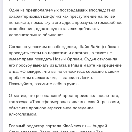
Один из предполагаемых пострадавших впоследствии
охарактеризовал конфликт как преступление на почве
ненависти, поскольку в его адрес прозвучало гомофобное
оскорбление, однако суд отказался добавлять
дополнительные обвинения.
Согласно условиям освобождения, Шайя ЛаБеф обязан
проходить тесты на наркотики и алкоголь, а также не
имеет права покидать Новый Орлеан. Судья отклонила
его просьбу выехать из штата в Рим в марте на крещение
отца. «Очевидно, что вы не относитесь серьезно к своим
проблемам с алкоголем, — заявила Левин. —
Пожалуйста, возьмите себя в руки».
Отметим, что резонансный арест произошел после того,
как звезда «Трансформеров» заявлял о своей трезвости,
объясняя прошлое агрессивное поведение
алкоголизмом.
Главный редактор портала KinoNews.ru — Андрей
Станиславович Воронцов Источник новости: The