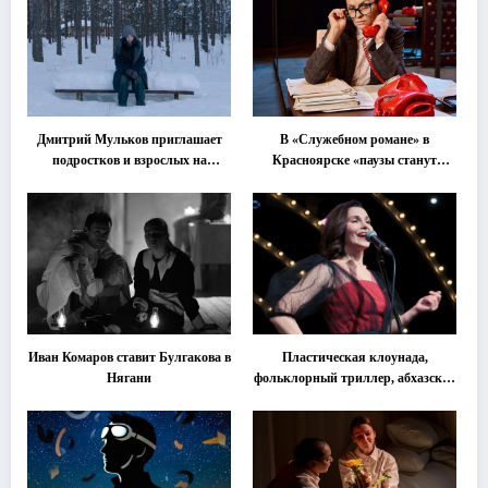
Дмитрий Мульков приглашает
В «Служебном романе» в
подростков и взрослых на
Красноярске «паузы станут
«спектакль-солостальгию»
важнее слов»
Иван Комаров ставит Булгакова в
Пластическая клоунада,
Нягани
фольклорный триллер, абхазская
классика … Что покажут на
втором этапе фестиваля
«Монокль»