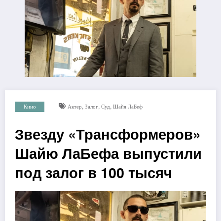
,
,
,
Кино
Актер
Залог
Суд
Шайя ЛаБеф
Звезду «Трансформеров»
Шайю ЛаБефа выпустили
под залог в 100 тысяч