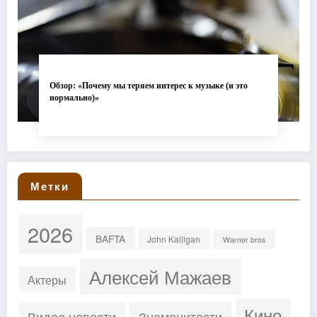
Обзор: «Почему мы теряем интерес к музыке (и это
нормально)»
Метки
2026
BAFTA
John Kalligan
Warner bros
Алексей Мажаев
Актеры
Кино
Знаменитости
Видео новости