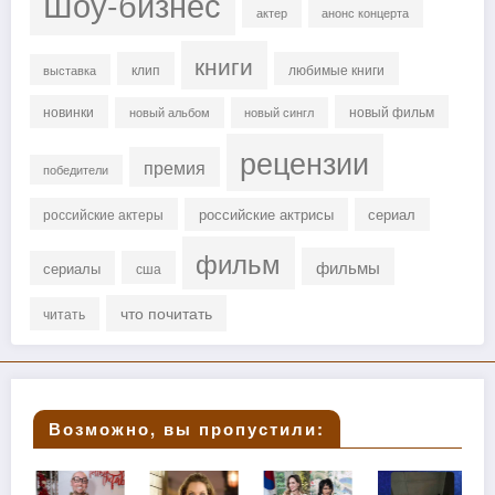
Шоу-бизнес
актер
анонс концерта
книги
клип
любимые книги
выставка
новинки
новый фильм
новый альбом
новый сингл
рецензии
премия
победители
российские актрисы
сериал
российские актеры
фильм
фильмы
сериалы
сша
что почитать
читать
Возможно, вы пропустили: