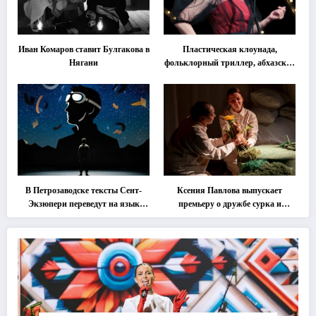
Иван Комаров ставит Булгакова в
Пластическая клоунада,
Нягани
фольклорный триллер, абхазская
классика … Что покажут на
втором этапе фестиваля
«Монокль»
В Петрозаводске тексты Сент-
Ксения Павлова выпускает
Экзюпери переведут на язык
премьеру о дружбе сурка и
современной хореографии
одуванчика