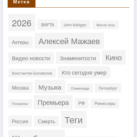
Метки
2026
BAFTA
John Kalligan
Warner bros
Алексей Мажаев
Актеры
Кино
Знаменитости
Видео новости
Кто сегодня умер
Константин Богомолов
Музыка
Москва
Петербург
Олимпиада
Премьера
РФ
Режиссеры
Похороны
Теги
Россия
Смерть