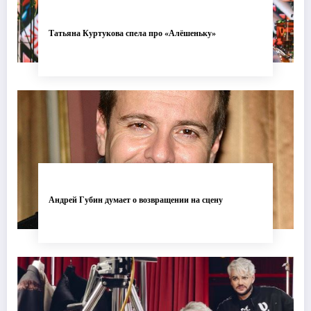
Татьяна Куртукова спела про «Алёшеньку»
Андрей Губин думает о возвращении на сцену