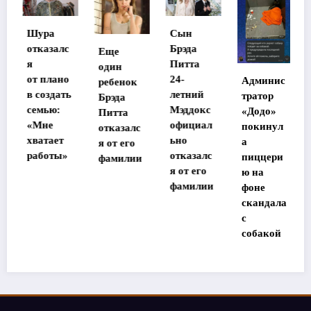
Шура
Сын
отказалс
Брэда
Еще
я
Питта
один
от плано
24-
Админис
ребенок
в создать
летний
тратор
Брэда
семью:
Мэддокс
«Додо»
Питта
«Мне
официал
покинул
отказалс
хватает
ьно
а
я от его
работы»
отказалс
пиццери
фамилии
я от его
ю на
фамилии
фоне
скандала
с
собакой