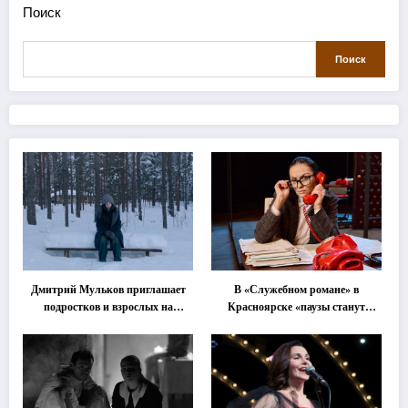
Поиск
Поиск
Дмитрий Мульков приглашает
В «Служебном романе» в
подростков и взрослых на
Красноярске «паузы станут
«спектакль-солостальгию»
важнее слов»