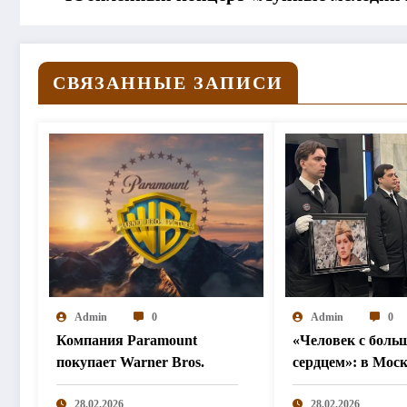
СВЯЗАННЫЕ ЗАПИСИ
Admin
0
Admin
0
Компания Paramount
«Человек с боль
покупает Warner Bros.
сердцем»: в Мос
простились с Ир
28.02.2026
Шевчук
28.02.2026