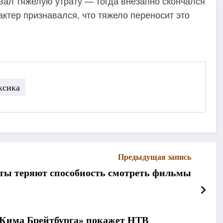
вал тяжелую утрату — тогда внезапно скончался
актер признавался, что тяжело переносит это
ксика
Предыдущая запись
ты теряют способность смотреть фильмы
Кима Брейтбурга» покажет НТВ