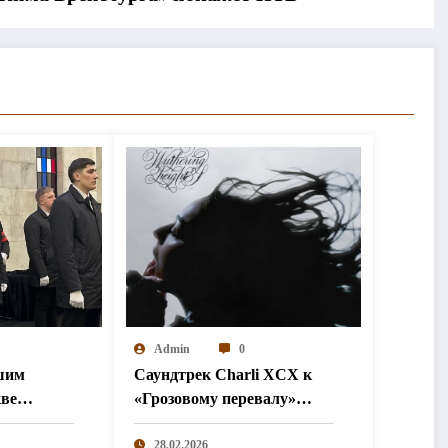
Admin
0
шим
Саундтрек Charli XCX к
кве
«Грозовому перевалу»
иной
занял первое место в чарте
Billboard
28.02.2026