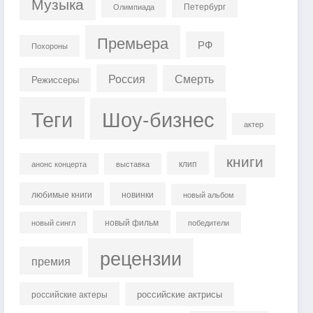
Музыка
Петербург
Олимпиада
Премьера
РФ
Похороны
Россия
Смерть
Режиссеры
Теги
Шоу-бизнес
актер
книги
клип
анонс концерта
выставка
любимые книги
новинки
новый альбом
новый фильм
новый сингл
победители
рецензии
премия
российские актрисы
российские актеры