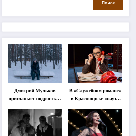
Поиск
Дмитрий Мульков
В «Служебном романе»
приглашает подростков
в Красноярске «паузы
и взрослых на
станут важнее слов»
«спектакль-
солостальгию»