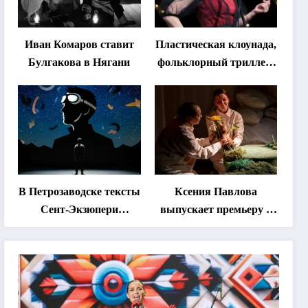
Иван Комаров ставит
Пластическая клоунада,
Булгакова в Нягани
фольклорный триллер,
абхазская классика …
Что покажут на втором
этапе фестиваля
«Монокль»
В Петрозаводске тексты
Ксения Павлова
Сент-Экзюпери
выпускает премьеру о
переведут на язык
дружбе сурка и
современной
одуванчика
хореографии