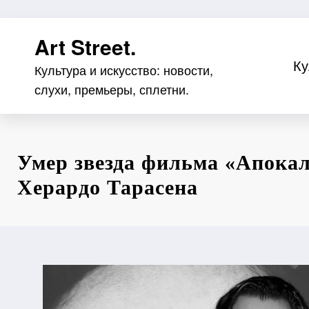
Перейти
Art Street.
к
содержимому
Ку
Культура и искусство: новости,
слухи, премьеры, сплетни.
Умер звезда фильма «Апока
Херардо Тарасена