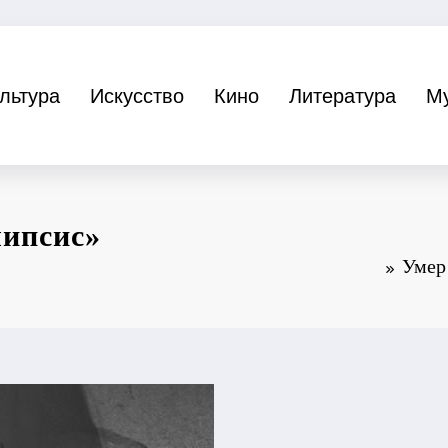
льтура
Искусство
Кино
Литература
М
липсис»
Умер