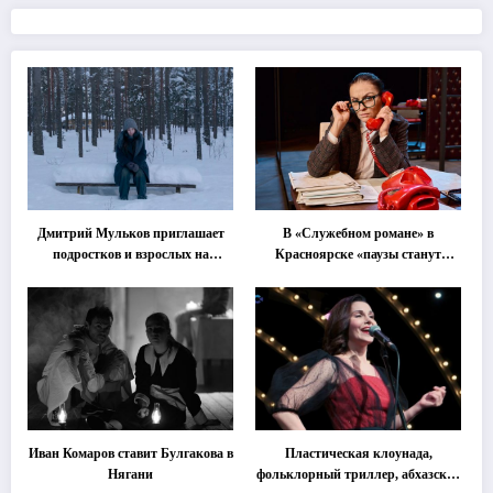
Дмитрий Мульков приглашает
В «Служебном романе» в
подростков и взрослых на
Красноярске «паузы станут
«спектакль-солостальгию»
важнее слов»
Иван Комаров ставит Булгакова в
Пластическая клоунада,
Нягани
фольклорный триллер, абхазская