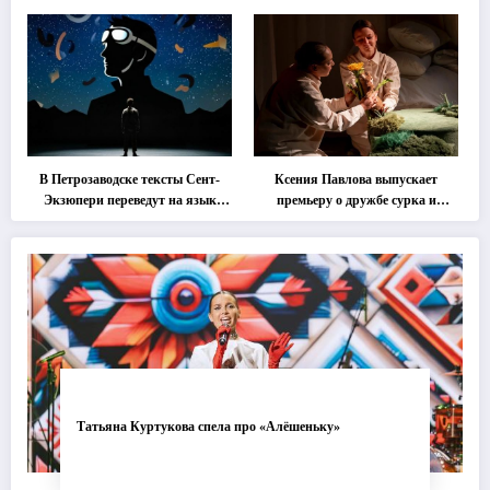
классика … Что покажут на
втором этапе фестиваля
«Монокль»
В Петрозаводске тексты Сент-
Ксения Павлова выпускает
Экзюпери переведут на язык
премьеру о дружбе сурка и
современной хореографии
одуванчика
Татьяна Куртукова спела про «Алёшеньку»