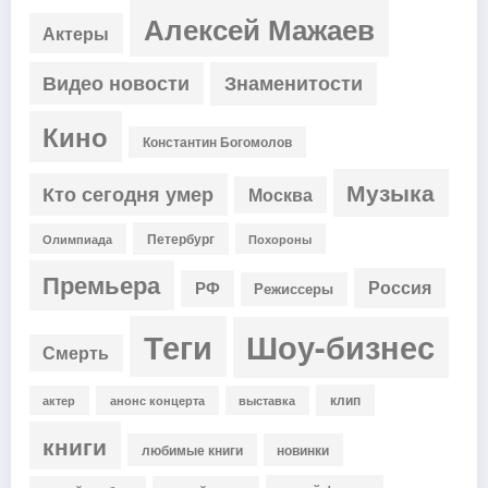
Алексей Мажаев
Актеры
Видео новости
Знаменитости
Кино
Константин Богомолов
Музыка
Кто сегодня умер
Москва
Петербург
Олимпиада
Похороны
Премьера
Россия
РФ
Режиссеры
Теги
Шоу-бизнес
Смерть
клип
актер
анонс концерта
выставка
книги
любимые книги
новинки