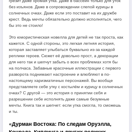
грезит даже хромая утка. Даже в бассейн только для уток
без изъянов. Даже в сопровождении слепой курицы в
солнечных очках. Даже если это поставит на их дружбе
крест. Ведь мечты обязательно должно исполняться, чего
бы это не стоило!
Это юмористическая новелла для детей не так проста, как
кажется. С одной стороны, это легкая летняя история,
которая заставляет улыбаться буквально из-за каждой
реплики героев. Сюжет её довольно прост, а декорации
для него так и шепчут забыть о всех проблемах хотя бы
на полчаса. Забавные красочные иллюстрации с первого
разворота поднимают настроение и влюбляют в по-
настоящему харизматичных персонажей. Вы вообще
представляете себе утку с костылём и курицу в солнечных
очках? С другой — это история о принятии себя и
разрешении себе исполнять даже самые безумные
мечты. Книга так и шепчет: если утка смогла, то сможешь
и ты.
«Дурман Востока: По следам Оруэлла,
Конрада, Киплинга и других великих