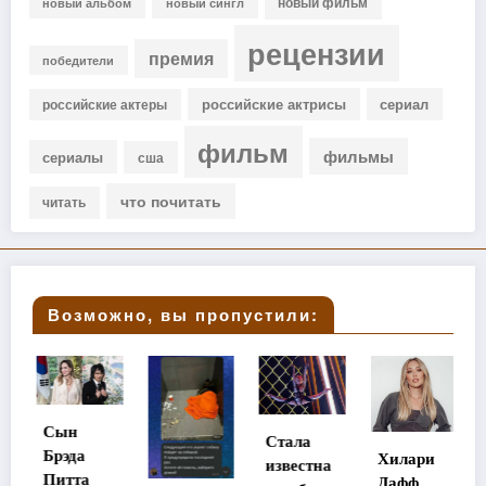
новый фильм
новый альбом
новый сингл
рецензии
премия
победители
российские актрисы
сериал
российские актеры
фильм
фильмы
сериалы
сша
что почитать
читать
Возможно, вы пропустили:
Мэтт
Стала
Диллон
Хилари
известна
станет
Дафф