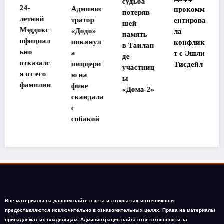
судьба
главным
Админис
прокомм
потеряв
героем
тратор
ентирова
шей
ремейка
«Додо»
ла
память
«Великол
покинул
конфлик
в Таилан
епной
а
т с Эшли
де
семерки»
пиццери
Тисдейл
участниц
ю на
ы
фоне
«Дома-2»
скандала
с
собакой
Все материалы на данном сайте взяты из открытых источников и
предоставляются исключительно в ознакомительных целях. Права на материалы
принадлежат их владельцам. Администрация сайта ответственности за