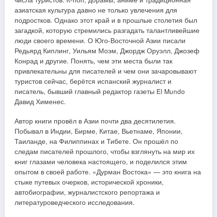
азиатская культура давно не только увлечения для
подростков. Однако этот край и в прошлые столетия был
загадкой, которую стремились разгадать талантливейшие
люди своего времени. О Юго-Восточной Азии писали
Редьярд Киплинг, Уильям Моэм, Джордж Оруэлл, Джозеф
Конрад и другие. Понять, чем эти места были так
привлекательны для писателей и чем они зачаровывают
туристов сейчас, берётся испанский журналист и
писатель, бывший главный редактор газеты El Mundo
Давид Хименес.
Автор книги провёл в Азии почти два десятилетия.
Побывал в Индии, Бирме, Китае, Вьетнаме, Японии,
Таиланде, на Филиппинах и Тибете. Он прошёл по
следам писателей прошлого, чтобы взглянуть на мир их
книг глазами человека настоящего, и поделился этим
опытом в своей работе. «Дурман Востока» — это книга на
стыке путевых очерков, исторической хроники,
автобиографии, журналистского репортажа и
литературоведческого исследования.