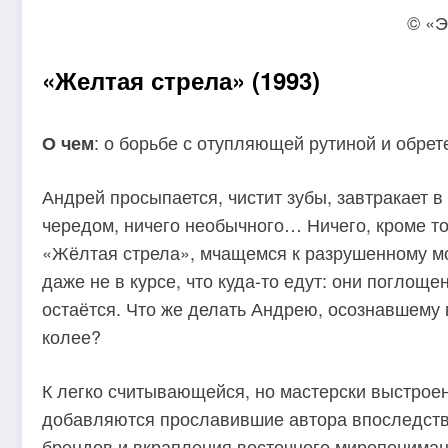
© «Э
«Желтая стрела» (1993)
: о борьбе с отупляющей рутиной и обрет
О чем
Андрей просыпается, чистит зубы, завтракает в 
чередом, ничего необычного… Ничего, кроме тог
«Жёлтая стрела», мчащемся к разрушенному мос
даже не в курсе, что куда-то едут: они поглощ
остаётся. Что же делать Андрею, осознавшему
колее?
К легко считывающейся, но мастерски выстрое
добавляются прославившие автора впоследств
брендов и вкрапления восточного миропониман