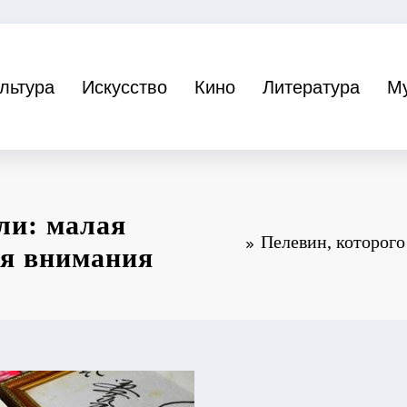
льтура
Искусство
Кино
Литература
М
ли: малая
Пелевин, которого
ая внимания