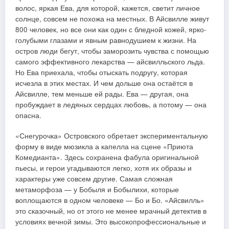
волос, яркая Ева, для которой, кажется, светит личное
солнце, совсем не похожа на местных. В Айсвилле живут
800 человек, но все они как один с бледной кожей, ярко-
голубыми глазами и явным равнодушием к жизни. На
остров люди бегут, чтобы заморозить чувства с помощью
самого эффективного лекарства — айсвилльского льда.
Но Ева приехала, чтобы отыскать подругу, которая
исчезла в этих местах. И чем дольше она остаётся в
Айсвилле, тем меньше ей рады. Ева — другая, она
пробуждает в ледяных сердцах любовь, а потому — она
опасна.
«Снегурочка» Островского обретает экспериментальную
форму в виде мюзикла а капелла на сцене «Приюта
Комедианта». Здесь сохранена фабула оригинальной
пьесы, и герои угадываются легко, хотя их образы и
характеры уже совсем другие. Самая сложная
метаморфоза — у Бобыля и Бобылихи, которые
воплощаются в одном человеке — Бо и Бо. «Айсвилль»
это сказочный, но от этого не менее мрачный детектив в
условиях вечной зимы. Это высокопрофессиональные и