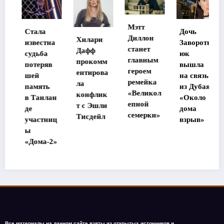
Мэтт
Как
Дочь
Диллон
Хилари
сложилас
а
Заворотн
станет
Дафф
ь судьба
юк
главным
прокомм
бездомно
вышла
героем
ентирова
й собаки
на связь
ремейка
ла
из
из Дубая:
«Великол
конфлик
«Додо»
н
«Около
епной
т с Эшли
дома
семерки»
Тисдейл
ц
взрыв»
»
Все материалы на данном сайте взяты из открытых источников и
предоставляются исключительно в ознакомительных целях. Права на материалы
принадлежат их владельцам. Администрация сайта ответственности за