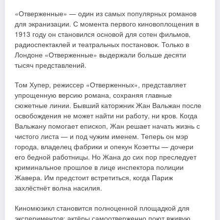
«Отверженные» — один из самых популярных романов
для экранизации. С момента первого киновоплощения в
1913 году он становился основой для сотен фильмов,
радиоспектаклей и театральных постановок. Только в
Лондоне «Отверженные» выдержали больше десяти
тысяч представлений.
Том Хупер, режиссер «Отверженных», представляет
упрощенную версию романа, сохраняя главные
сюжетные линии. Бывший каторжник Жан Вальжан после
освобождения не может найти ни работу, ни кров. Когда
Вальжану помогает епископ, Жан решает начать жизнь с
чистого листа — и под чужим именем. Теперь он мэр
города, владелец фабрики и опекун Козетты — дочери
его бедной работницы. Но Жана до сих пор преследует
криминальное прошлое в лице инспектора полиции
Жавера. Им предстоит встретиться, когда Париж
захлёстнёт волна насилия.
Киномюзикл становится полноценной площадкой для
экспериментов: актёры самоотверженно поют вживую,