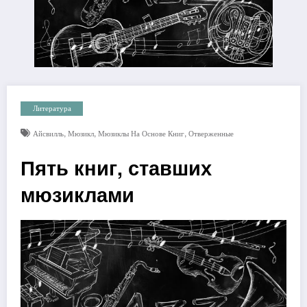
Литература
,
,
,
Айсвилль
Мюзикл
Мюзиклы На Основе Книг
Отверженные
Пять книг, ставших
мюзиклами