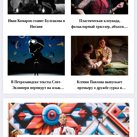
Иван Комаров ставит Булгакова в
Пластическая клоунада,
Нягани
фольклорный триллер, абхазская
классика … Что покажут на
втором этапе фестиваля
«Монокль»
В Петрозаводске тексты Сент-
Ксения Павлова выпускает
Экзюпери переведут на язык
премьеру о дружбе сурка и
современной хореографии
одуванчика