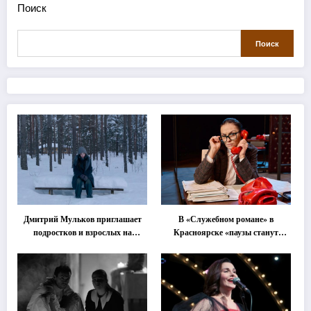
Поиск
Поиск
Дмитрий Мульков приглашает
В «Служебном романе» в
подростков и взрослых на
Красноярске «паузы станут
«спектакль-солостальгию»
важнее слов»