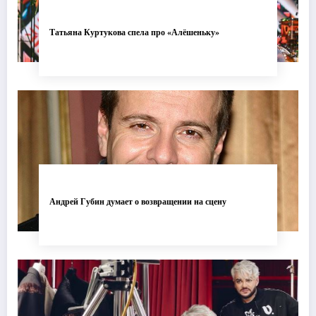
Татьяна Куртукова спела про «Алёшеньку»
Андрей Губин думает о возвращении на сцену