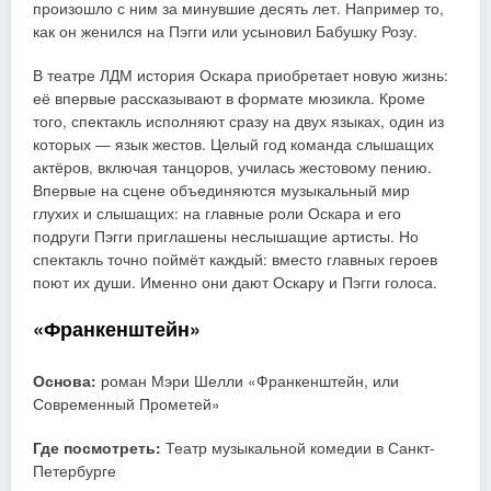
произошло с ним за минувшие десять лет. Например то,
как он женился на Пэгги или усыновил Бабушку Розу.
В театре ЛДМ история Оскара приобретает новую жизнь:
её впервые рассказывают в формате мюзикла. Кроме
того, спектакль исполняют сразу на двух языках, один из
которых — язык жестов. Целый год команда слышащих
актёров, включая танцоров, училась жестовому пению.
Впервые на сцене объединяются музыкальный мир
глухих и слышащих: на главные роли Оскара и его
подруги Пэгги приглашены неслышащие артисты. Но
спектакль точно поймёт каждый: вместо главных героев
поют их души. Именно они дают Оскару и Пэгги голоса.
«Франкенштейн»
Основа:
роман Мэри Шелли «Франкенштейн, или
Современный Прометей»
Где посмотреть:
Театр музыкальной комедии в Санкт-
Петербурге