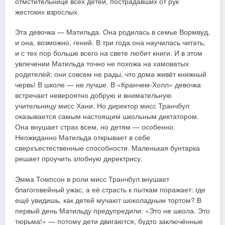
отмстительнице всех детей, пострадавших от рук
жестоких взрослых.
Эта девочка — Матильда. Она родилась в семье Вормвуд,
и она, возможно, гений. В три года она научилась читать,
и с тех пор больше всего на свете любит книги. И в этом
увлечении Матильда точно не похожа на хамоватых
родителей: они совсем не рады, что дома живёт книжный
червь! В школе — не лучше. В «Кранчем-Холл» девочка
встречает невероятно добрую и внимательную
учительницу мисс Хани. Но директор мисс Транчбул
оказывается самым настоящим школьным диктатором.
Она внушает страх всем, но детям — особенно.
Неожиданно Матильда открывает в себе
сверхъестественные способности. Маленькая бунтарка
решает проучить злобную директрису.
Эмма Томпсон в роли мисс Транчбул внушает
благоговейный ужас, а её страсть к пыткам поражает: где
ещё увидишь, как детей мучают шоколадным тортом? В
первый день Матильду предупредили: «Это не школа. Это
тюрьма!» — потому дети двигаются, будто заключённые