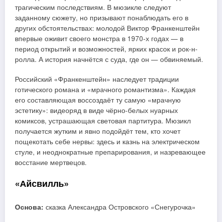
трагическим последствиям. В мюзикле следуют
заданному сюжету, но призывают понаблюдать его в
других обстоятельствах: молодой Виктор Франкенштейн
впервые оживит своего монстра в 1970-х годах — в
период открытий и возможностей, ярких красок и рок-н-
ролла. А история начнётся с суда, где он — обвиняемый.
Российский «Франкенштейн» наследует традиции
готического романа и «мрачного романтизма». Каждая
его составляющая воссоздаёт ту самую «мрачную
эстетику»: видеоряд в виде чёрно-белых нуарных
комиксов, устрашающая световая партитура. Мюзикл
получается жутким и явно подойдёт тем, кто хочет
пощекотать себе нервы: здесь и казнь на электрическом
стуле, и неоднократные препарирования, и назревающее
восстание мертвецов.
«Айсвилль»
Основа:
сказка Александра Островского «Снегурочка»