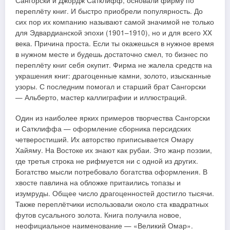
Сангорски и Джордж Сатклифф, основали фирму по
переплёту книг. И быстро приобрели популярность. До
сих пор их компанию называют самой значимой не только
для Эдвардианской эпохи (1901–1910), но и для всего XX
века. Причина проста. Если ты окажешься в нужное время
в нужном месте и будешь достаточно смел, то бизнес по
переплёту книг себя окупит. Фирма не жалела средств на
украшения книг: драгоценные камни, золото, изысканные
узоры. С последним помогал и старший брат Сангорски
— Альберто, мастер каллиграфии и иллюстраций.
Один из наиболее ярких примеров творчества Сангорски
и Сатклиффа — оформление сборника персидских
четверостиший. Их авторство приписывается Омару
Хайяму. На Востоке их знают как рубаи. Это жанр поэзии,
где третья строка не рифмуется ни с одной из других.
Богатство мысли потребовало богатства оформления. В
хвосте павлина на обложке притаились топазы и
изумруды. Общее число драгоценностей достигло тысячи.
Также переплётчики использовали около ста квадратных
футов сусального золота. Книга получила новое,
неофициальное наименование — «Великий Омар».