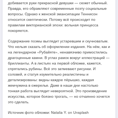
добивается руки прекрасной девушки — сюжет обычный.
Правда, его обрамляют современные поэту социальные
вопросы. Однако к женской эмансипации Теннисон
относится скептически. Потому всё происходит по
правилам викторианской эпохи: вольная принцесса
покоряется.
Содержание поэмы выглядит устаревшим и скучноватым.
Что нельзя сказать об оформлении издания. На нём, как и
на легендарном «Рубайяте», ненавязчиво примостились
драгоценные камни. В углах рамок вокруг иллюстраций —
бриллианты. А в листьях на первой обложке, кажется,
спрятались рубины. Всё это затмевают рисунки. И
соловей, и статуя изумительно реалистичны и
детализированы: видны каждое пёрышко, каждая
жемчужина в ожерелье. Даже в наши дни настолько
тонкая работа выглядит невероятной. Это произведение
искусства, которое боязно трогать, — но отчаянно хочется
это сделать.
Источник фото обложки: Natalia Y. on Unsplash