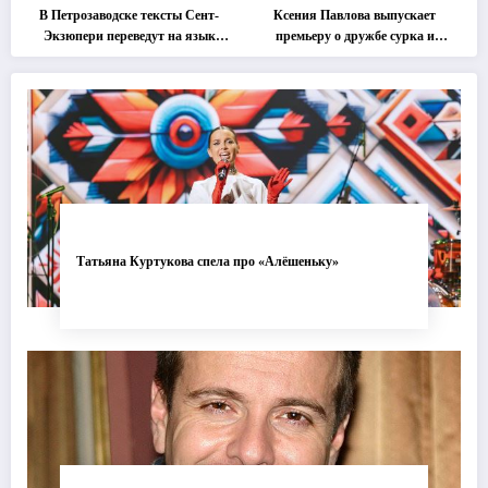
В Петрозаводске тексты Сент-
Ксения Павлова выпускает
Экзюпери переведут на язык
премьеру о дружбе сурка и
современной хореографии
одуванчика
Татьяна Куртукова спела про «Алёшеньку»