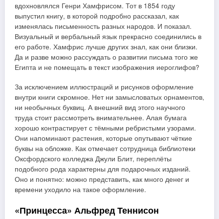
вдохновлялся Генри Хамфрисом. Тот в 1854 году
выпустил книгу, в которой подробно рассказал, как
изменялась письменность разных народов. И показал.
Визуальный и вербальный язык прекрасно соединились в
его работе. Хамфрис лучше других знал, как они близки.
Да и разве можно рассуждать о развитии письма того же
Египта и не помещать в текст изображения иероглифов?
За исключением иллюстраций и рисунков оформление
внутри книги скромное. Нет ни замысловатых орнаментов,
ни необычных буквиц. А внешний вид этого научного
труда стоит рассмотреть внимательнее. Алая бумага
хорошо контрастирует с тёмными ребристыми узорами.
Они напоминают растения, которые опутывают чёткие
буквы на обложке. Как отмечает сотрудница библиотеки
Оксфордского колледжа Джули Блит, переплёты
подобного рода характерны для подарочных изданий.
Оно и понятно: можно представить, как много денег и
времени уходило на такое оформление.
«Принцесса» Альфред Теннисон