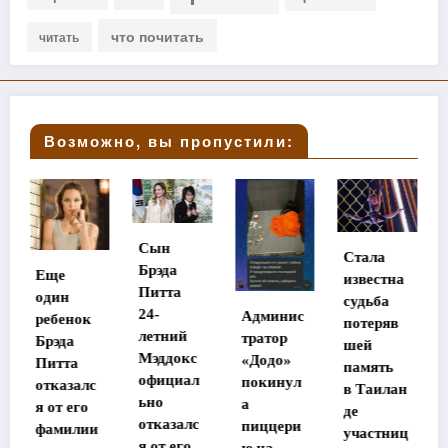
что почитать
читать
Возможно, вы пропустили:
Сын
Стала
Брэда
Хилари
известна
Питта
Дафф
судьба
24-
Админис
прокомм
потеряв
летний
тратор
ентирова
шей
Мэддокс
«Додо»
ла
память
официал
покинул
конфлик
в Таилан
ьно
а
т с Эшли
де
отказалс
пиццери
Тисдейл
участниц
я от его