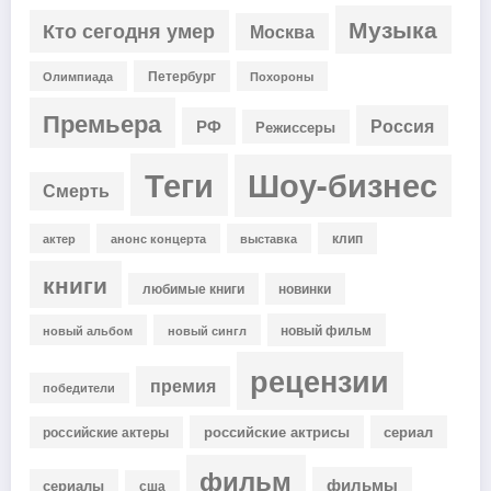
Музыка
Кто сегодня умер
Москва
Петербург
Олимпиада
Похороны
Премьера
Россия
РФ
Режиссеры
Теги
Шоу-бизнес
Смерть
клип
актер
анонс концерта
выставка
книги
любимые книги
новинки
новый фильм
новый альбом
новый сингл
рецензии
премия
победители
российские актрисы
сериал
российские актеры
фильм
фильмы
сериалы
сша