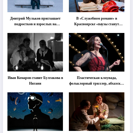
Дмитрий Мульков приглашает
В «Служебном романе» в
подростков и взрослых на
Красноярске «паузы станут
«спектакль-солостальгию»
важнее слов»
Иван Комаров ставит Булгакова в
Пластическая клоунада,
Нягани
фольклорный триллер, абхазская
классика … Что покажут на
втором этапе фестиваля
«Монокль»