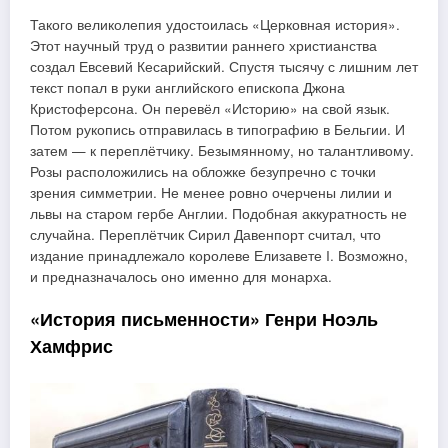
Такого великолепия удостоилась «Церковная история».
Этот научный труд о развитии раннего христианства
создал Евсевий Кесарийский. Спустя тысячу с лишним лет
текст попал в руки английского епископа Джона
Кристоферсона. Он перевёл «Историю» на свой язык.
Потом рукопись отправилась в типографию в Бельгии. И
затем — к переплётчику. Безымянному, но талантливому.
Розы расположились на обложке безупречно с точки
зрения симметрии. Не менее ровно очерчены лилии и
львы на старом гербе Англии. Подобная аккуратность не
случайна. Переплётчик Сирил Давенпорт считал, что
издание принадлежало королеве Елизавете I. Возможно,
и предназначалось оно именно для монарха.
«История письменности» Генри Ноэль
Хамфрис