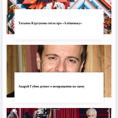
Татьяна Куртукова спела про «Алёшеньку»
Андрей Губин думает о возвращении на сцену