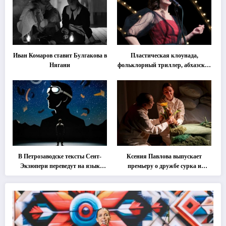
Иван Комаров ставит Булгакова в
Пластическая клоунада,
Нягани
фольклорный триллер, абхазская
классика … Что покажут на
втором этапе фестиваля
«Монокль»
В Петрозаводске тексты Сент-
Ксения Павлова выпускает
Экзюпери переведут на язык
премьеру о дружбе сурка и
современной хореографии
одуванчика