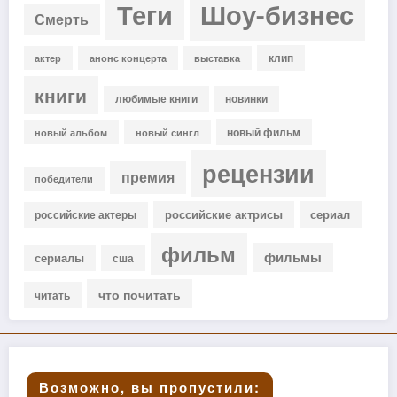
Теги
Шоу-бизнес
Смерть
клип
актер
анонс концерта
выставка
книги
любимые книги
новинки
новый фильм
новый альбом
новый сингл
рецензии
премия
победители
российские актрисы
сериал
российские актеры
фильм
фильмы
сериалы
сша
что почитать
читать
Возможно, вы пропустили: