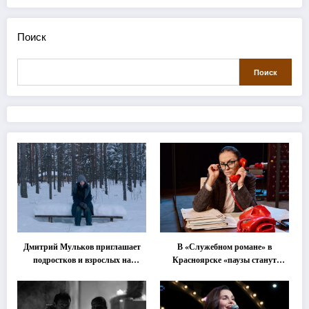
Поиск
Поиск
Дмитрий Мульков приглашает
В «Служебном романе» в
подростков и взрослых на
Красноярске «паузы станут
«спектакль-солостальгию»
важнее слов»