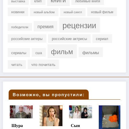
клип
любимые книги
выставка
новинки
новый фильм
новый альбом
новый сингл
рецензии
премия
победители
российские актрисы
сериал
российские актеры
фильм
фильмы
сериалы
сша
что почитать
читать
Возможно, вы пропустили:
Шура
Сын