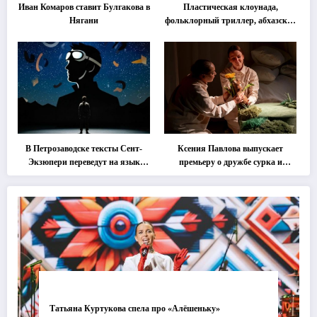
Иван Комаров ставит Булгакова в
Пластическая клоунада,
Нягани
фольклорный триллер, абхазская
классика … Что покажут на
втором этапе фестиваля
«Монокль»
В Петрозаводске тексты Сент-
Ксения Павлова выпускает
Экзюпери переведут на язык
премьеру о дружбе сурка и
современной хореографии
одуванчика
Татьяна Куртукова спела про «Алёшеньку»