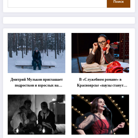
Поиск
Дмитрий Мульков приглашает
В «Служебном романе» в
подростков и взрослых на
Красноярске «паузы станут
«спектакль-солостальгию»
важнее слов»