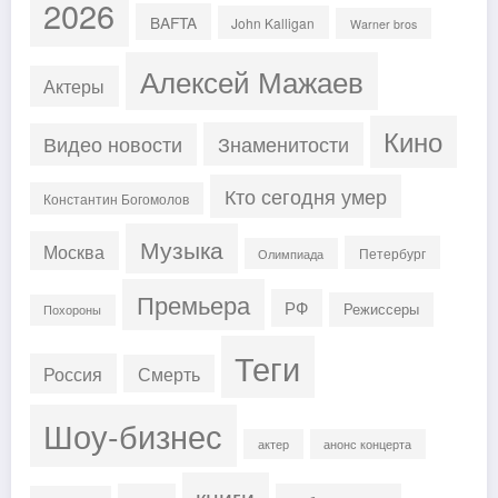
2026
BAFTA
John Kalligan
Warner bros
Алексей Мажаев
Актеры
Кино
Знаменитости
Видео новости
Кто сегодня умер
Константин Богомолов
Музыка
Москва
Петербург
Олимпиада
Премьера
РФ
Режиссеры
Похороны
Теги
Россия
Смерть
Шоу-бизнес
актер
анонс концерта
книги