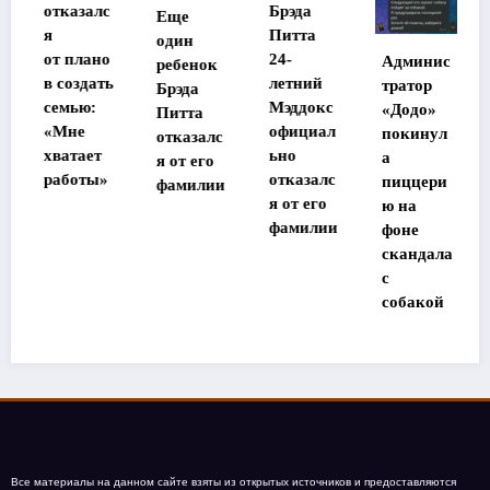
отказалс
Брэда
Еще
я
Питта
один
от плано
24-
Админис
ребенок
в создать
летний
тратор
Брэда
семью:
Мэддокс
«Додо»
Питта
«Мне
официал
покинул
отказалс
хватает
ьно
а
я от его
работы»
отказалс
пиццери
фамилии
я от его
ю на
фамилии
фоне
скандала
с
собакой
Все материалы на данном сайте взяты из открытых источников и предоставляются