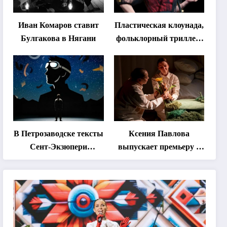
Иван Комаров ставит
Пластическая клоунада,
Булгакова в Нягани
фольклорный триллер,
абхазская классика …
Что покажут на втором
этапе фестиваля
«Монокль»
В Петрозаводске тексты
Ксения Павлова
Сент-Экзюпери
выпускает премьеру о
переведут на язык
дружбе сурка и
современной
одуванчика
хореографии