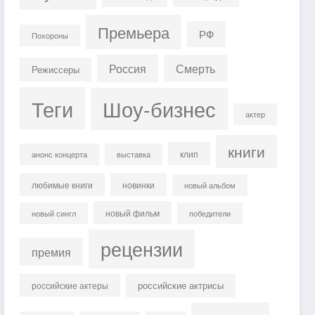
Премьера
РФ
Похороны
Россия
Смерть
Режиссеры
Теги
Шоу-бизнес
актер
книги
клип
анонс концерта
выставка
любимые книги
новинки
новый альбом
новый фильм
новый сингл
победители
рецензии
премия
российские актрисы
российские актеры