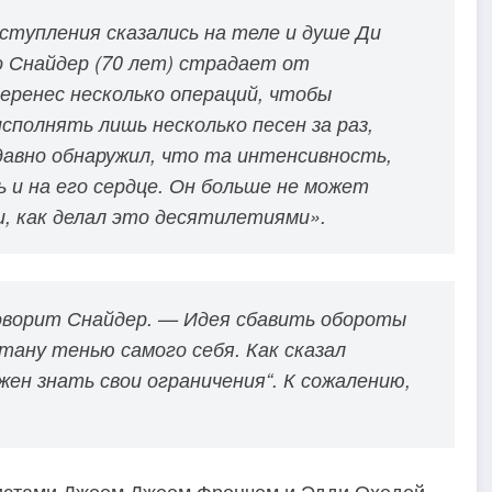
тупления сказались на теле и душе Ди
то Снайдер (70 лет) страдает от
еренес несколько операций, чтобы
полнять лишь несколько песен за раз,
давно обнаружил, что та интенсивность,
ь и на его сердце. Он больше не может
и, как делал это десятилетиями».
говорит Снайдер. — Идея сбавить обороты
стану тенью самого себя. Как сказал
ен знать свои ограничения“. К сожалению,
ристами Джеем Джеем Френчем и Эдди Охедой,