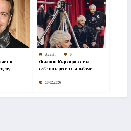
Admin
0
мает о
Филипп Киркоров стал
сцену
себе интересен в альбоме
«Uno»
28.02.2026