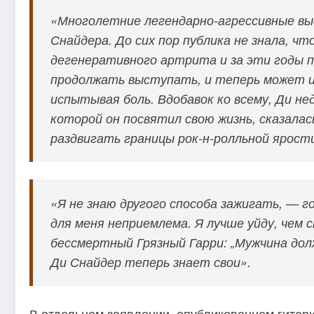
«Многолетние легендарно-агрессивные выс
Снайдера. До сих пор публика не знала, ч
дегенеративного артрита и за эти годы п
продолжать выступать, и теперь может ис
испытывая боль. Вдобавок ко всему, Ди не
которой он посвятил свою жизнь, сказалас
раздвигать границы рок-н-ролльной ярост
«Я не знаю другого способа зажигать, — 
для меня неприемлема. Я лучше уйду, чем 
бессмертный Грязный Гарри: „Мужчина долж
Ди Снайдер теперь знает свои».
В отдельном заявлении, опубликованном гита